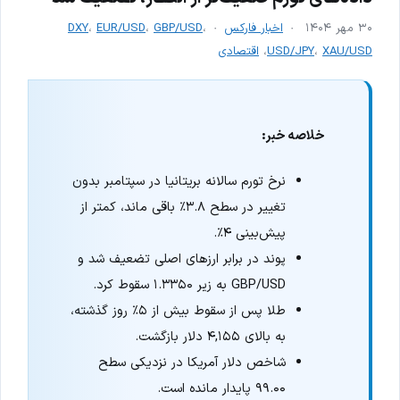
۳۰ مهر ۱۴۰۴
اخبار فارکس
،
GBP/USD
،
EUR/USD
،
DXY
XAU/USD
،
USD/JPY
،
اقتصادی
خلاصه خبر:
نرخ تورم سالانه بریتانیا در سپتامبر بدون
تغییر در سطح ۳.۸٪ باقی ماند، کمتر از
پیش‌بینی ۴٪.
پوند در برابر ارزهای اصلی تضعیف شد و
GBP/USD به زیر ۱.۳۳۵۰ سقوط کرد.
طلا پس از سقوط بیش از ۵٪ روز گذشته،
به بالای ۴,۱۵۵ دلار بازگشت.
شاخص دلار آمریکا در نزدیکی سطح
۹۹.۰۰ پایدار مانده است.