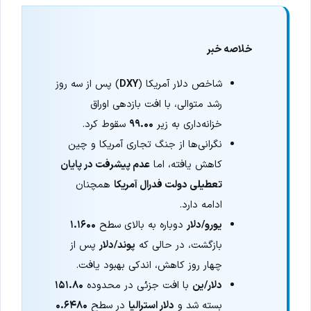
خلاصه خبر
شاخص دلار آمریکا (
DXY
) پس از سه روز
رشد متوالی، با افت بازدهی اوراق
خزانه‌داری به زیر
۹۹.۰۰
سقوط کرد.
نگرانی‌ها از جنگ تجاری آمریکا و چین
کاهش یافته، اما
عدم پیشرفت در پایان
تعطیلی دولت فدرال آمریکا
همچنان
ادامه دارد.
یورو/دلار
دوباره به بالای سطح
۱.۱۶۰۰
بازگشت، در حالی که
پوند/دلار
پس از
چهار روز کاهش، اندکی بهبود یافت.
دلار/ین
با افت جزئی در محدوده
۱۵۱.۸۰
بسته شد و
دلار استرالیا
در سطح
۰.۶۴۸۰