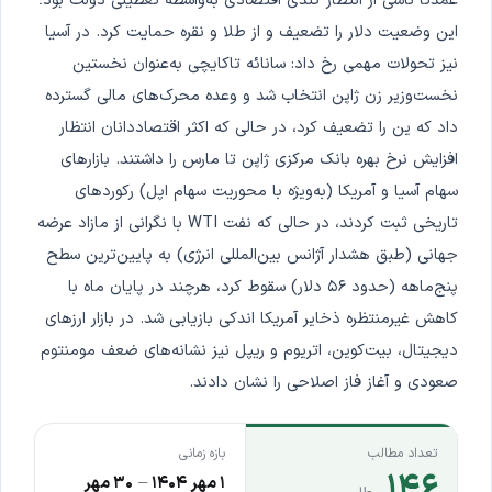
عمدتاً ناشی از انتظار کندی اقتصادی به‌واسطه تعطیلی دولت بود؛
این وضعیت دلار را تضعیف و از طلا و نقره حمایت کرد. در آسیا
نیز تحولات مهمی رخ داد: سانائه تاکایچی به‌عنوان نخستین
نخست‌وزیر زن ژاپن انتخاب شد و وعده محرک‌های مالی گسترده
داد که ین را تضعیف کرد، در حالی که اکثر اقتصاددانان انتظار
افزایش نرخ بهره بانک مرکزی ژاپن تا مارس را داشتند. بازارهای
سهام آسیا و آمریکا (به‌ویژه با محوریت سهام اپل) رکوردهای
تاریخی ثبت کردند، در حالی که نفت WTI با نگرانی از مازاد عرضه
جهانی (طبق هشدار آژانس بین‌المللی انرژی) به پایین‌ترین سطح
پنج‌ماهه (حدود ۵۶ دلار) سقوط کرد، هرچند در پایان ماه با
کاهش غیرمنتظره ذخایر آمریکا اندکی بازیابی شد. در بازار ارزهای
دیجیتال، بیت‌کوین، اتریوم و ریپل نیز نشانه‌های ضعف مومنتوم
صعودی و آغاز فاز اصلاحی را نشان دادند.
تعداد مطالب
بازه زمانی
۱۴۶
۱ مهر ۱۴۰۴
–
۳۰ مهر