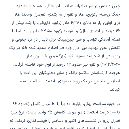
چین و تنش بر سر صادرات عناصر نادر خاکی، همراه با تشدید
جنگ روسیه-اوکراین، طلا و نقره را به رشدی انفجاری رساند؛ طلا
برای اولین بار به بالای ۴,۳۸۰ دلار (رکورد تاریخی، با رشد بیش از
۶۲ درصد از ابتدای سال) و نقره به رکورد ۵۴.۵۰ دلار رسید. اما با
اعلام آمادگی ترامپ و شی جین‌پینگ برای دیدار در کره جنوبی و
کاهش لحن تهدیدآمیز، بازار وارد فاز اصلاح شدید شد؛ طلا در یک
روز بیش از ۵ درصد سقوط کرد (بزرگ‌ترین افت روزانه از
۲۰۱۳/۲۰۲۰) و نقره نیز حدود ۱۲ درصد از اوج خود فاصله گرفت،
هرچند کارشناسان ساکسو بانک و سایر تحلیلگران این افت را
اصلاحی طبیعی در یک روند صعودی بلندمدت سالم توصیف
کردند.
در حوزه سیاست پولی، بازارها تقریباً با اطمینان کامل (حدود ۹۶
تا ۱۰۰ درصد احتمال) دو مرحله کاهش ۲۵ واحد پایه‌ای نرخ بهره
فدرال رزرو در نشست‌های اکتبر و دسامبر را قیمت‌گذاری کردند، که