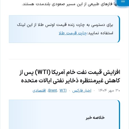
☰
☰
☰
☰
☰
☰
☰
☰
☰
☰
☰
☰
☰
☰
☰
☰
☰
☰
☰
☰
تنها فازهای طبیعی از این مسیر صعودی بلندمدت هستند.
برای دسترسی به چارت زنده قیمت اونس طلا از این لینک
استفاده نمایید:
چارت قیمت طلا
افزایش قیمت نفت خام آمریکا (WTI) پس از
کاهش غیرمنتظره ذخایر نفتی ایالات متحده
۳۰ مهر ۱۴۰۴
اخبار فارکس
WTI
،
Brent
،
اقتصادی
خلاصه خبر