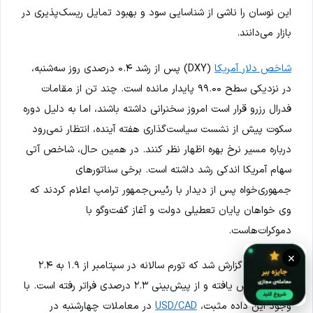
این نوسان را ناشی از شناسایی سود و بهبود تمایل ریسک‌پذیری در
بازار می‌دانند.
شاخص دلار آمریکا
(DXY) پس از رشد ۰.۴ درصدی روز سه‌شنبه،
در نزدیکی سطح ۹۹.۰۰ پایدار مانده است. چند تن از مقامات
فدرال رزرو قرار است امروز سخنرانی داشته باشند، اما به دلیل دوره
سکوت پیش از نشست سیاست‌گذاری هفته آینده، انتظار نمی‌رود
درباره مسیر نرخ بهره اظهار نظر کنند. در همین حال، شاخص آتی
سهام آمریکا اندکی رشد داشته است. برخی سناتورهای
جمهوری‌خواه پس از دیدار با رئیس‌جمهور ترامپ اعلام کردند که
وی خواهان پایان تعطیلی دولت و آغاز گفت‌وگو با
دموکرات‌هاست.
×
از کانادا نیز گزارش شد که تورم سالانه در سپتامبر از ۱.۹ به ۲.۴
درصد افزایش یافته و از پیش‌بینی ۲.۳ درصدی فراتر رفته است. با
وجود این داده مثبت،
USD/CAD
در معاملات چهارشنبه در