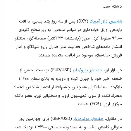
داشته است.
شاخص دلار آمریکا
(DXY) پس از سه روز رشد پیاپی، با افت
بازدهی اوراق خزانه‌داری در سراسر منحنی، به زیر سطح کلیدی
۹۹.۰۰ سقوط کرد. امروز (پنجشنبه ۲۳ اکتبر) معامله‌گران منتظر
انتشار داده‌های شاخص فعالیت ملی فدرال رزرو شیکاگو و آمار
فروش خانه‌های موجود در ایالات متحده هستند.
در بازار ارز،
جفت‌ارز یورو/دلار
(EUR/USD) توانست بخشی از
ضعف اخیر خود را جبران کرده و دوباره به بالای سطح ۱.۱۶۰۰
بازگردد. معامله‌گران همچنین چشم‌انتظار انتشار شاخص اعتماد
مصرف‌کننده از سوی کمیسیون اروپا و سخنرانی لین، عضو بانک
مرکزی اروپا (ECB) هستند.
در مقابل،
جفت‌ارز پوند/دلار
(GBP/USD) برای چهارمین روز
متوالی کاهش یافت و به محدوده حمایتی ۱.۳۳۰۰ نزدیک شد،