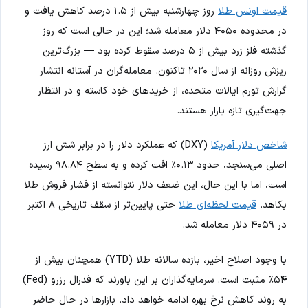
قیمت اونس طلا
روز چهارشنبه بیش از ۱.۵ درصد کاهش یافت و
در محدوده ۴۰۵۰ دلار معامله شد؛ این در حالی است که روز
گذشته فلز زرد بیش از ۵ درصد سقوط کرده بود — بزرگ‌ترین
ریزش روزانه از سال ۲۰۲۰ تاکنون. معامله‌گران در آستانه انتشار
گزارش تورم ایالات متحده، از خریدهای خود کاسته و در انتظار
جهت‌گیری تازه بازار هستند.
شاخص دلار آمریکا
(DXY) که عملکرد دلار را در برابر شش ارز
اصلی می‌سنجد، حدود ۰.۱۳٪ افت کرده و به سطح ۹۸.۸۴ رسیده
است، اما با این حال، این ضعف دلار نتوانسته از فشار فروش طلا
بکاهد.
قیمت لحظه‌ای طلا
حتی پایین‌تر از سقف تاریخی ۸ اکتبر
در ۴۰۵۹ دلار معامله شد.
با وجود اصلاح اخیر، بازده سالانه طلا (YTD) همچنان بیش از
۵۴٪ مثبت است. سرمایه‌گذاران بر این باورند که فدرال رزرو (Fed)
به روند کاهش نرخ بهره ادامه خواهد داد. بازارها در حال حاضر