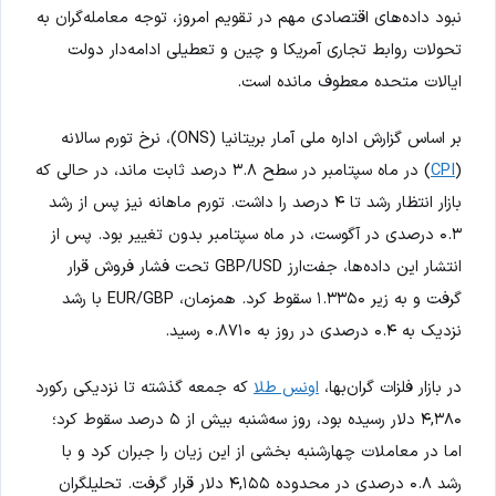
نبود داده‌های اقتصادی مهم در تقویم امروز، توجه معامله‌گران به
تحولات روابط تجاری آمریکا و چین و تعطیلی ادامه‌دار دولت
ایالات متحده معطوف مانده است.
بر اساس گزارش اداره ملی آمار بریتانیا (ONS)، نرخ تورم سالانه
(
CPI
) در ماه سپتامبر در سطح ۳.۸ درصد ثابت ماند، در حالی که
بازار انتظار رشد تا ۴ درصد را داشت. تورم ماهانه نیز پس از رشد
۰.۳ درصدی در آگوست، در ماه سپتامبر بدون تغییر بود. پس از
انتشار این داده‌ها، جفت‌ارز GBP/USD تحت فشار فروش قرار
گرفت و به زیر ۱.۳۳۵۰ سقوط کرد. همزمان، EUR/GBP با رشد
نزدیک به ۰.۴ درصدی در روز به ۰.۸۷۱۰ رسید.
در بازار فلزات گران‌بها،
اونس طلا
که جمعه گذشته تا نزدیکی رکورد
۴,۳۸۰ دلار رسیده بود، روز سه‌شنبه بیش از ۵ درصد سقوط کرد؛
اما در معاملات چهارشنبه بخشی از این زیان را جبران کرد و با
رشد ۰.۸ درصدی در محدوده ۴,۱۵۵ دلار قرار گرفت. تحلیلگران