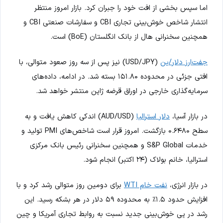
اما سپس بخشی از افت خود را جبران کرد. بازار امروز منتظر
انتشار شاخص خوش‌بینی تجاری CBI و سفارشات صنعتی CBI و
همچنین سخنرانی هال از بانک انگلستان (BoE) است.
جفت‌ارز دلار/ین
(USD/JPY) نیز پس از سه روز صعود متوالی، با
افتی جزئی در محدوده ۱۵۱.۸۰ بسته شد. در ادامه، داده‌های
سرمایه‌گذاری خارجی در اوراق قرضه ژاپن منتشر خواهد شد.
در بازار آسیا،
دلار استرالیا
(AUD/USD) اندکی کاهش یافت و به
سطح ۰.۶۴۸۰ بازگشت. امروز قرار است شاخص‌های PMI تولید و
خدمات S&P Global و همچنین سخنرانی رئیس بانک مرکزی
استرالیا، خانم بولاک (۲۴ اکتبر) انجام شود.
در بازار انرژی،
نفت خام WTI
برای دومین روز متوالی رشد کرد و با
افزایش حدود ۱.۵٪ به محدوده ۵۹ دلار در هر بشکه رسید. این
رشد در پی خوش‌بینی جدید نسبت به روابط تجاری آمریکا و چین