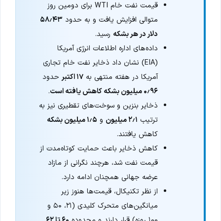
قیمت نفت خام WTI برای دومین روز
متوالی افزایش یافت و به حدود
۵۸٫۴۳
دلار در هر بشکه
رسید.
داده‌های اداره اطلاعات انرژی آمریکا
(EIA) نشان داد ذخایر نفت خام تجاری
آمریکا در هفته منتهی به
۱۷ اکتبر
حدود
۰٫۹۶ میلیون بشکه کاهش یافته است
.
ذخایر بنزین و سوخت‌های تقطیری نیز به
ترتیب
۲٫۱ میلیون
و
۱٫۵ میلیون بشکه
کاهش یافتند.
کاهش ذخایر باعث حمایت کوتاه‌مدت از
قیمت نفت شد، هرچند نگرانی از مازاد
عرضه جهانی همچنان ادامه دارد.
از نظر تکنیکال، قیمت‌ها هنوز زیر
میانگین‌های متحرک کلیدی (۲۱، ۵۰ و
۱۰۰ روزه) قرار دارند و محدوده
۶۰ تا ۶۲