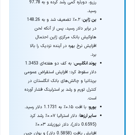
رزرو، دوباره کمی رشد کرده و به 97.78
رسید.
ین ژاپن
: ۰.۲٪ تضعیف شد و به 148.26
در برابر دلار رسید، پس از آنکه لحن
هاوکیش بانک مرکزی ژاپن احتمال
افزایش نرخ بهره در آینده نزدیک را بالا
برد.
پوند انگلیس
: به کف دو هفته‌ای 1.3453
دلار سقوط کرد؛ افزایش استقراض عمومی
بریتانیا و چالش‌های بانک انگلستان در
کنترل تورم و رشد بر استرلینگ فشار آورده
است.
یورو
: با افت ۰.۱۵٪ به 1.1731 دلار رسید.
سایر ارزها
: دلار استرالیا ۰.۰۷٪ رشد کرد
(0.6595 دلار)، دلار نیوزیلند ۰.۰۳٪
افزایش یافت (0.5858 دلار) و یوان چین