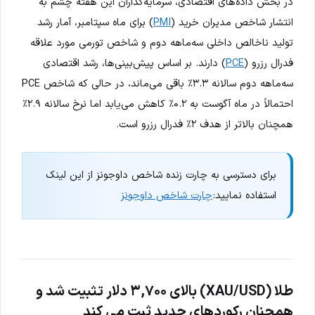
در بخش داده‌های اقتصادی، سرمایه‌گذاران این هفته چشم به
انتشار شاخص مدیران خرید (
PMI
) برای ماه سپتامبر، آمار رشد
تولید ناخالص داخلی سه‌ماهه دوم و شاخص تورمی مورد علاقه
فدرال رزرو (
PCE
) دارند. بر اساس پیش‌بینی‌ها، رشد اقتصادی
سه‌ماهه دوم سالانه ۳.۳٪ باقی می‌ماند، در حالی که شاخص PCE
احتمالاً در ماه آگوست به ۰.۲٪ کاهش می‌یابد اما نرخ سالانه ۲.۹٪
همچنان بالاتر از هدف ۲٪ فدرال رزرو است.
برای دسترسی به چارت زنده شاخص داوجونز از این لینک
استفاده نمایید:
چارت شاخص داوجونز
طلا (XAU/USD) بالای ۳,۷۰۰ دلار تثبیت شد و
همچنان رکوردهای جدید ثبت می کند