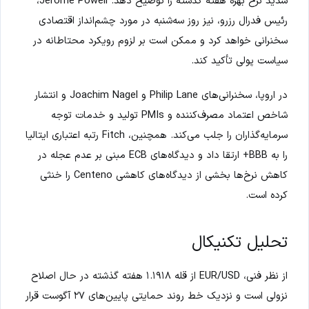
شدید نرخ بهره هفته گذشته را توضیح دهد. Jerome Powell،
رئیس فدرال رزرو، نیز روز سه‌شنبه در مورد چشم‌انداز اقتصادی
سخنرانی خواهد کرد و ممکن است بر لزوم رویکرد محتاطانه در
سیاست پولی تأکید کند.
در اروپا، سخنرانی‌های Philip Lane و Joachim Nagel و انتشار
شاخص اعتماد مصرف‌کننده و PMIs تولید و خدمات توجه
سرمایه‌گذاران را جلب می‌کند. همچنین، Fitch رتبه اعتباری ایتالیا
را به BBB+ ارتقا داد و دیدگاه‌های ECB مبنی بر عدم عجله در
کاهش نرخ‌ها بخشی از دیدگاه‌های کاهشی Centeno را خنثی
کرده است.
تحلیل تکنیکال
از نظر فنی، EUR/USD از قله ۱.۱۹۱۸ هفته گذشته در حال اصلاح
نزولی است و نزدیک خط روند حمایتی پایین‌های ۲۷ آگوست قرار