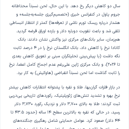
سال دو کاهش دیگر رخ دهد. با این حال، لحن نسبتاً محتاطانه
جروم پاول در کنفرانس خبری («تصمیم‌گیری جلسه‌به‌جلسه» و
هشدار درباره ریسک تورم ناشی از تعرفه‌ها) کمتر از انتظار انبساطی
تلقی شد و باعث تقویت دوباره دلار و بازده اوراق قرضه گردید.
هم‌زمان، سایر بانک‌های مرکزی نیز واکنش نشان دادند: بانک
کانادا نرخ را کاهش داد، بانک انگلستان نرخ را در ۴ درصد ثابت
نگه داشت (با پیش‌بینی تحلیلگران مبنی بر تعویق کاهش بعدی
تا ۲۰۲۶)، و بانک مرکزی ژاپن على‌رغم عدم اجماع کامل اعضا، نرخ
را ثابت گذاشت اما لحن نسبتاً انقباضی (هاوکیش) به کار برد.
در بازار فلزات گران‌بها، طلا و نقره با پشتوانه انتظارات کاهش بیشتر
نرخ بهره و تشدید تنش‌های ژئوپلیتیک، رکوردهای تاریخی پی‌درپی
ثبت کردند؛ طلا به بالای ۳,۷۰۰ دلار و نزدیک رکورد ۳,۷۳۰ دلار
رسید، در حالی که نقره به بالاترین سطح ۱۴ ساله (حدود ۴۳.۵ تا
۴۴ دلار) صعود کرد. عوامل حمایتی شامل رهگیری جنگنده‌های