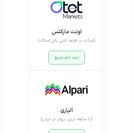
اوتت مارکتس
(شرکت در قرعه کشی رالی استاک)
ثبت نام سریع
آلپاری
(با سابقه ترین بروکر در ایران)