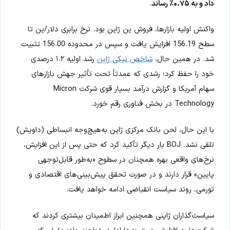
داد و به ۰.۷۵٪ رساند
.
واکنش اولیه بازارها، فروش ین ژاپن بود. نرخ برابری دلار/ین تا
سطح 156.19 افزایش یافت و سپس در محدوده 156.00 تثبیت
شد. در همین حال،
شاخص نیکی ژاپن
رشد اولیه ۱.۲ درصدی
خود را حفظ کرد؛ رشدی که عمدتاً تحت تأثیر جهش بازارهای
سهام آمریکا و گزارش درآمد بسیار قوی شرکت Micron
Technology در بخش فناوری رقم خورد.
با این حال، لحن بانک مرکزی ژاپن به‌هیچ‌وجه انبساطی (داویش)
تلقی نشد. BOJ بار دیگر تأکید کرد که حتی پس از این افزایش،
نرخ‌های واقعی بهره همچنان در سطوح «به‌طور قابل‌توجهی
پایین» قرار دارند و در صورت تحقق پیش‌بینی‌های اقتصادی و
تورمی، روند سیاست انقباضی ادامه خواهد یافت.
سیاست‌گذاران ژاپنی همچنین ابراز اطمینان بیشتری کردند که