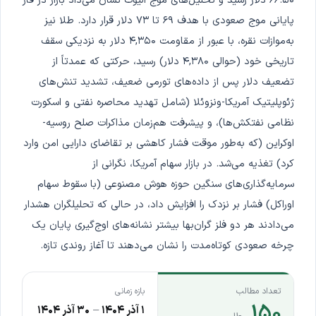
۶۶.۵۰ دلار رسید و تحلیل‌های موج الیوت نشان می‌داد بازار در فاز
پایانی موج صعودی با هدف ۶۹ تا ۷۳ دلار قرار دارد. طلا نیز
به‌موازات نقره، با عبور از مقاومت ۴,۳۵۰ دلار به نزدیکی سقف
تاریخی خود (حوالی ۴,۳۸۰ دلار) رسید، حرکتی که عمدتاً از
تضعیف دلار پس از داده‌های تورمی ضعیف، تشدید تنش‌های
ژئوپلیتیک آمریکا-ونزوئلا (شامل تهدید محاصره نفتی و اسکورت
نظامی نفتکش‌ها)، و پیشرفت هم‌زمان مذاکرات صلح روسیه-
اوکراین (که به‌طور موقت فشار کاهشی بر تقاضای دارایی امن وارد
کرد) تغذیه می‌شد. در بازار سهام آمریکا، نگرانی از
سرمایه‌گذاری‌های سنگین حوزه هوش مصنوعی (با سقوط سهام
اوراکل) فشار بر نزدک را افزایش داد، در حالی که تحلیلگران هشدار
می‌دادند هر دو فلز گران‌بها بیشتر نشانه‌های اوج‌گیری پایان یک
چرخه صعودی کوتاه‌مدت را نشان می‌دهند تا آغاز روندی تازه.
تعداد مطالب
بازه زمانی
۱۵۰
۱ آذر ۱۴۰۴
–
۳۰ آذر ۱۴۰۴