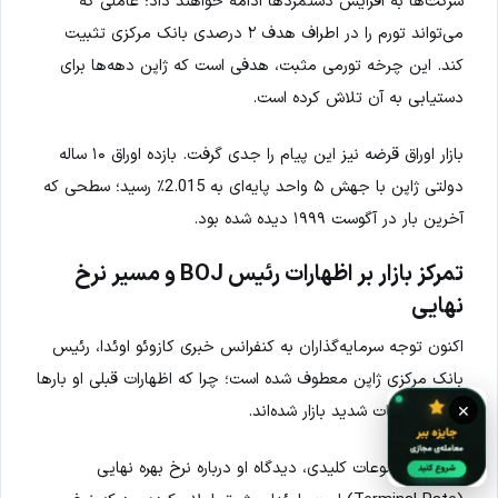
شرکت‌ها به افزایش دستمزدها ادامه خواهند داد؛ عاملی که
می‌تواند تورم را در اطراف هدف ۲ درصدی بانک مرکزی تثبیت
کند. این چرخه تورمی مثبت، هدفی است که ژاپن دهه‌ها برای
دستیابی به آن تلاش کرده است.
بازار اوراق قرضه نیز این پیام را جدی گرفت. بازده اوراق ۱۰ ساله
دولتی ژاپن با جهش ۵ واحد پایه‌ای به 2.015٪ رسید؛ سطحی که
آخرین بار در آگوست ۱۹۹۹ دیده شده بود.
تمرکز بازار بر اظهارات رئیس BOJ و مسیر نرخ
نهایی
اکنون توجه سرمایه‌گذاران به کنفرانس خبری کازوئو اوئدا، رئیس
بانک مرکزی ژاپن معطوف شده است؛ چرا که اظهارات قبلی او بارها
×
باعث نوسانات شدید بازار شده‌اند.
یکی از موضوعات کلیدی، دیدگاه او درباره نرخ بهره نهایی