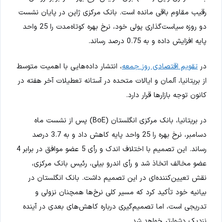
رقیب مقاوم باقی مانده است. بانک مرکزی ژاپن در پایان نشست
دو روزه سیاست‌گذاری پولی خود، نرخ بهره کوتاه‌مدت را 25 واحد
پایه افزایش داده و به 0.75 درصد رساند.
در
تقویم اقتصادی روز جمعه
، انتشار داده‌هایی با اهمیت متوسط
از بریتانیا، آلمان و ایالات متحده در آستانه تعطیلات آخر هفته در
کانون توجه بازارها قرار دارد.
در بریتانیا، بانک مرکزی انگلستان (BoE) پس از نشست ماه
دسامبر، نرخ بهره را 25 واحد پایه کاهش داد و به 3.7 درصد
رساند. این تصمیم با اختلاف اندک و رأی 5 عضو موافق در برابر 4
عضو مخالف اتخاذ شد و رأی اندرو بیلی، رئیس بانک مرکزی،
نقش تعیین‌کننده‌ای در این تصمیم داشت. بانک انگلستان در
بیانیه خود تأکید کرد که مسیر کلی نرخ‌ها همچنان نزولی و
تدریجی است، اما تصمیم‌گیری درباره کاهش‌های بعدی در آینده
نزدیک دشوارتر خواهد شد.