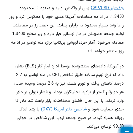
جفت‌ارز GBP/USD
پس از واکنش اولیه و صعود تا محدوده
1.3450، در ادامه معاملات آمریکا مسیر خود را معکوس کرد و روز
را با رشد بسیار محدود به پایان رساند. این جفت‌ارز در معاملات
اولیه جمعه همچنان در فاز نوسانی قرار دارد و زیر سطح 1.3400
معامله می‌شود. آمار خرده‌فروشی بریتانیا برای ماه نوامبر در ادامه
روز منتشر خواهد شد.
در آمریکا، داده‌های منتشرشده توسط اداره آمار کار (BLS) نشان
داد که نرخ تورم سالانه طبق شاخص CPI در ماه نوامبر به 2.7
درصد کاهش یافته و تورم هسته نیز به 2.6 درصد رسیده است؛
هر دو رقم کمتر از برآورد تحلیلگران بودند و فشار نزولی بر دلار
وارد کردند. با این حال، فضای محتاطانه بازار باعث شد دلار تا
حدی حمایت شود و
شاخص دلار آمریکا (DXY)
با رشد اندک
روزانه همراه گردد. در صبح جمعه اروپا، این شاخص در حوالی
98.50 نوسان می‌کند.