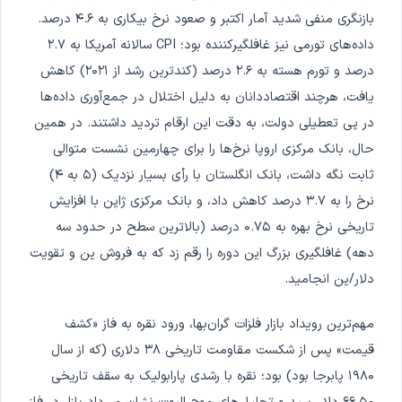
بازنگری منفی شدید آمار اکتبر و صعود نرخ بیکاری به ۴.۶ درصد.
داده‌های تورمی نیز غافلگیرکننده بود؛ CPI سالانه آمریکا به ۲.۷
درصد و تورم هسته به ۲.۶ درصد (کندترین رشد از ۲۰۲۱) کاهش
یافت، هرچند اقتصاددانان به دلیل اختلال در جمع‌آوری داده‌ها
در پی تعطیلی دولت، به دقت این ارقام تردید داشتند. در همین
حال، بانک مرکزی اروپا نرخ‌ها را برای چهارمین نشست متوالی
ثابت نگه داشت، بانک انگلستان با رأی بسیار نزدیک (۵ به ۴)
نرخ را به ۳.۷ درصد کاهش داد، و بانک مرکزی ژاپن با افزایش
تاریخی نرخ بهره به ۰.۷۵ درصد (بالاترین سطح در حدود سه
دهه) غافلگیری بزرگ این دوره را رقم زد که به فروش ین و تقویت
دلار/ین انجامید.
مهم‌ترین رویداد بازار فلزات گران‌بها، ورود نقره به فاز «کشف
قیمت» پس از شکست مقاومت تاریخی ۳۸ دلاری (که از سال
۱۹۸۰ پابرجا بود) بود؛ نقره با رشدی پارابولیک به سقف تاریخی