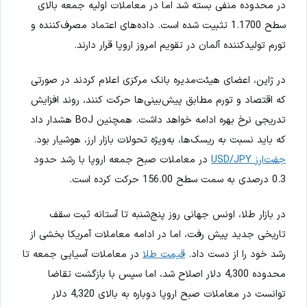
در محدوده منفی بسته شد اما در معاملات اولیه جمعه بالای
سطح 1.1700 تثبیت شده است. داده‌های اعتماد مصرف‌کننده و
تورم تولیدکننده آلمان در تقویم امروز اروپا قرار دارند.
در ژاپن، اعضای هیئت‌مدیره بانک مرکزی اعلام کردند در صورتی
که اقتصاد و تورم مطابق پیش‌بینی‌ها حرکت کنند، روند افزایش
تدریجی نرخ بهره ادامه خواهد داشت. همچنین BoJ هشدار داد
که باید نسبت به ریسک‌ها، به‌ویژه تحولات بازار ارز، هوشیار بود.
جفت‌ارز USD/JPY
در معاملات صبح جمعه اروپا با رشد حدود
0.3 درصدی به سمت سطح 156.00 حرکت کرده است.
در بازار طلا، اونس جهانی روز پنج‌شنبه تا آستانه ثبت سقف
تاریخی جدید پیش رفت، اما در ادامه معاملات آمریکا بخشی از
رشد خود را از دست داد.
قیمت طلا
در معاملات آسیایی جمعه تا
محدوده 4,300 دلار اصلاح شد، اما سپس با بازگشت تقاضا
توانست در معاملات صبح اروپا دوباره به بالای 4,320 دلار