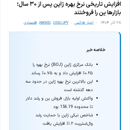
افزایش تاریخی نرخ بهره ژاپن پس از ۳۰ سال؛
بازارها ین را فروختند
۲۸ آذر ۱۴۰۴
اخبار فارکس
USD/JPY
،
NIKKEI
،
اقتصادی
خلاصه خبر
بانک مرکزی ژاپن (BOJ) نرخ بهره را
۰.۲۵٪ افزایش داد و به ۰.۷۵٪ رساند
این بالاترین نرخ بهره ژاپن در حدود سه
دهه گذشته است
واکنش اولیه بازار، فروش ین و رشد دلار
تا محدوده 156.19 بود
شاخص نیکی ژاپن با حمایت رشد
وال‌استریت ۱.۲٪ افزایش یافت