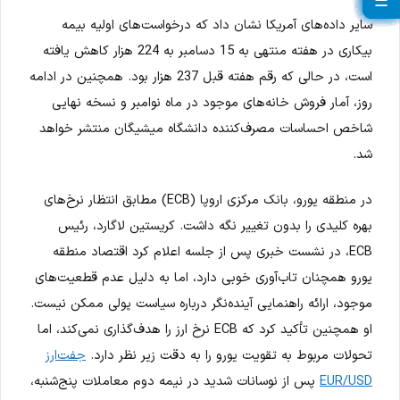
☰
☰
☰
☰
☰
☰
☰
☰
☰
☰
☰
☰
☰
☰
☰
☰
☰
☰
☰
☰
سایر داده‌های آمریکا نشان داد که درخواست‌های اولیه بیمه
بیکاری در هفته منتهی به 15 دسامبر به 224 هزار کاهش یافته
است، در حالی که رقم هفته قبل 237 هزار بود. همچنین در ادامه
روز، آمار فروش خانه‌های موجود در ماه نوامبر و نسخه نهایی
شاخص احساسات مصرف‌کننده دانشگاه میشیگان منتشر خواهد
شد.
در منطقه یورو، بانک مرکزی اروپا (ECB) مطابق انتظار نرخ‌های
بهره کلیدی را بدون تغییر نگه داشت. کریستین لاگارد، رئیس
ECB، در نشست خبری پس از جلسه اعلام کرد اقتصاد منطقه
یورو همچنان تاب‌آوری خوبی دارد، اما به دلیل عدم قطعیت‌های
موجود، ارائه راهنمایی آینده‌نگر درباره سیاست پولی ممکن نیست.
او همچنین تأکید کرد که ECB نرخ ارز را هدف‌گذاری نمی‌کند، اما
تحولات مربوط به تقویت یورو را به دقت زیر نظر دارد.
جفت‌ارز
EUR/USD
پس از نوسانات شدید در نیمه دوم معاملات پنج‌شنبه،