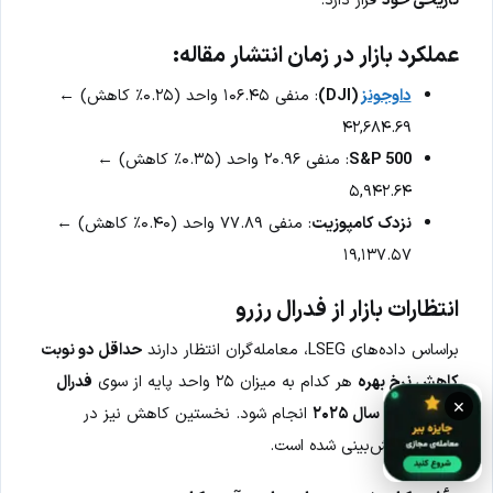
تاریخی خود
قرار دارد.
عملکرد بازار در زمان انتشار مقاله:
داوجونز
(DJI)
: منفی ۱۰۶.۴۵ واحد (۰.۲۵٪ کاهش) ←
۴۲,۶۸۴.۶۹
S&P 500
: منفی ۲۰.۹۶ واحد (۰.۳۵٪ کاهش) ←
۵,۹۴۲.۶۴
نزدک کامپوزیت
: منفی ۷۷.۸۹ واحد (۰.۴۰٪ کاهش) ←
۱۹,۱۳۷.۵۷
انتظارات بازار از فدرال رزرو
براساس داده‌های LSEG، معامله‌گران انتظار دارند
حداقل دو نوبت
کاهش نرخ بهره
هر کدام به میزان ۲۵ واحد پایه از سوی
فدرال
×
رزرو تا پایان سال ۲۰۲۵
انجام شود. نخستین کاهش نیز در
سپتامبر
پیش‌بینی شده است.