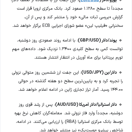
مجدداً تا سطح ۱.۱۲۸۰ صعود کرد. بانک مرکزی اروپا قرار است
گزارش «بررسی ثبات مالی» خود را منتشر کند و پس از آن،
سخنرانی «فیلیپ لین» عضو شورای اجرایی ECB برگزار خواهد شد.
🔹
پوند/دلار (GBP/USD)
: با ادامه روند صعودی روز دوشنبه،
توانست کمی به سطح کلیدی ۱.۳۴۰۰ نزدیک شود. داده‌های مهم
تورم بریتانیا برای ماه آوریل در انتظار انتشار هستند.
🔹
دلار/ین (USD/JPY)
: این جفت ارز ششمین روز متوالی نزولی
را تجربه کرد و به پایین‌ترین سطح دو هفته گذشته در حوالی
۱۴۴.۰۰ رسید. آمار تراز تجاری ژاپن در ادامه اعلام خواهد شد.
🔹
دلار استرالیا/دلار آمریکا (AUD/USD)
: پس از رشد قوی روز
دوشنبه، مجدداً وارد فاز نزولی شد. معامله‌گران کاهش نرخ بهره
توسط بانک مرکزی استرالیا (RBA) را ارزیابی می‌کنند. در ادامه،
شاخص پیشرو «وست‌پک» نیز منتشر خواهد شد.