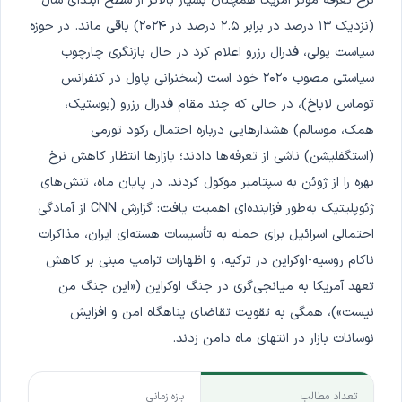
نرخ تعرفه مؤثر آمریکا همچنان بسیار بالاتر از سطح ابتدای سال
(نزدیک ۱۳ درصد در برابر ۲.۵ درصد در ۲۰۲۴) باقی ماند. در حوزه
سیاست پولی، فدرال رزرو اعلام کرد در حال بازنگری چارچوب
سیاستی مصوب ۲۰۲۰ خود است (سخنرانی پاول در کنفرانس
توماس لاباخ)، در حالی که چند مقام فدرال رزرو (بوستیک،
همک، موسالم) هشدارهایی درباره احتمال رکود تورمی
(استگفلیشن) ناشی از تعرفه‌ها دادند؛ بازارها انتظار کاهش نرخ
بهره را از ژوئن به سپتامبر موکول کردند. در پایان ماه، تنش‌های
ژئوپلیتیک به‌طور فزاینده‌ای اهمیت یافت: گزارش CNN از آمادگی
احتمالی اسرائیل برای حمله به تأسیسات هسته‌ای ایران، مذاکرات
ناکام روسیه-اوکراین در ترکیه، و اظهارات ترامپ مبنی بر کاهش
تعهد آمریکا به میانجی‌گری در جنگ اوکراین («این جنگ من
نیست»)، همگی به تقویت تقاضای پناهگاه امن و افزایش
نوسانات بازار در انتهای ماه دامن زدند.
تعداد مطالب
بازه زمانی