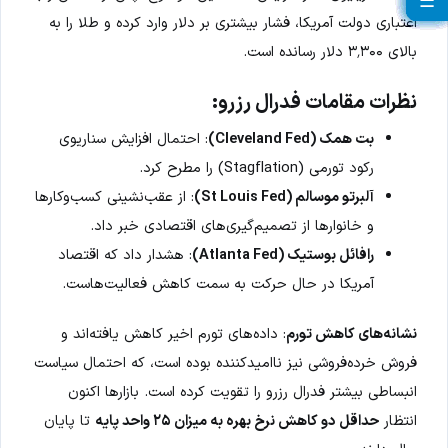
☰
☰
☰
☰
☰
☰
☰
☰
☰
☰
☰
☰
☰
☰
☰
☰
☰
اعتباری دولت آمریکا، فشار بیشتری بر دلار وارد کرده و طلا را به
بالای ۳٬۳۰۰ دلار رسانده است.
نظرات مقامات فدرال رزرو
:
بت همک (Cleveland Fed)
: احتمال افزایش سناریوی
رکود تورمی (Stagflation) را مطرح کرد.
آلبرتو موسالم (St Louis Fed)
: از عقب‌نشینی کسب‌وکارها
و خانوارها از تصمیم‌گیری‌های اقتصادی خبر داد.
رافائل بوستیک (Atlanta Fed)
: هشدار داد که اقتصاد
آمریکا در حال حرکت به سمت کاهش فعالیت‌هاست.
نشانه‌های کاهش تورم
: داده‌های تورم اخیر کاهش یافته‌اند و
فروش خرده‌فروشی نیز ناامیدکننده بوده است، که احتمال سیاست
انبساطی بیشتر فدرال رزرو را تقویت کرده است. بازارها اکنون
انتظار
حداقل دو کاهش نرخ بهره به میزان ۲۵ واحد پایه
تا پایان