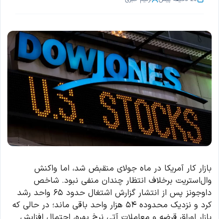
بازار کار آمریکا در ماه جولای منقبض شد، اما واکنش
وال‌استریت برخلاف انتظار چندان منفی نبود. شاخص
داوجونز پس از انتشار گزارش اشتغال حدود ۶۵ واحد رشد
کرد و نزدیک محدوده ۵۴ هزار واحد باقی ماند؛ در حالی که
بازار اوراق قرضه و معاملات آتی نرخ بهره، احتمال افزایش