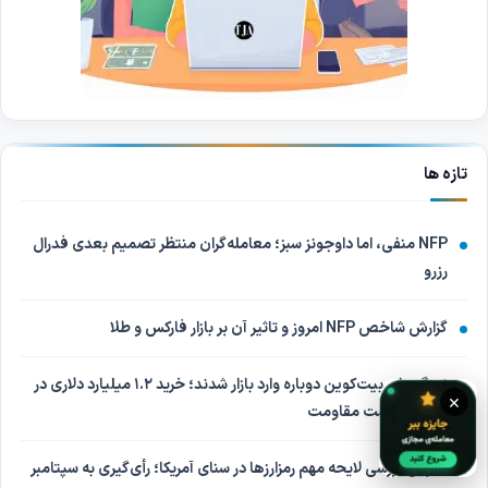
تازه ها
NFP منفی، اما داوجونز سبز؛ معامله‌گران منتظر تصمیم بعدی فدرال
رزرو
گزارش شاخص NFP امروز و تاثیر آن بر بازار فارکس و طلا
نهنگ‌های بیت‌کوین دوباره وارد بازار شدند؛ خرید ۱.۲ میلیارد دلاری در
×
انتظار شکست مقاومت
تعویق بررسی لایحه مهم رمزارزها در سنای آمریکا؛ رأی‌گیری به سپتامبر