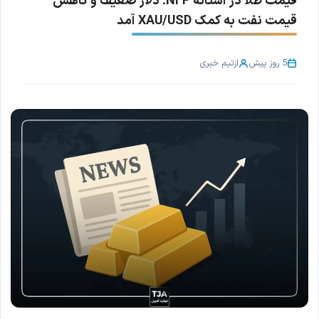
قیمت طلا در آستانه NFP؛ دلار ضعیف و کاهش
قیمت نفت به کمک XAU/USD آمد
5 روز پیش
از
تیم خبری