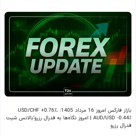
بازار فارکس امروز 16 مرداد 1405: USD/CHF +0.76٪،
AUD/USD -0.44٪ | امروز نگاه‌ها به فدرال رزرو’بالانس شیت
فدرال رزرو