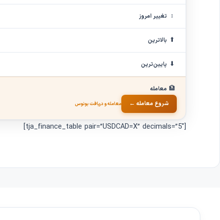
↕
تغییر امروز
⬆
بالاترین
⬇
پایین‌ترین
🏦
معامله
شروع معامله ←
معامله و دریافت بونوس
[tja_finance_table pair=”USDCAD=X” decimals=”5″]