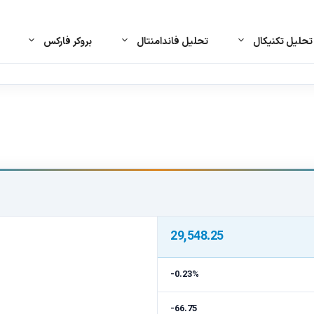
حلیل تکنیکال
تحلیل فاندامنتال
بروکر فارکس
29,548.25
-0.23%
-66.75