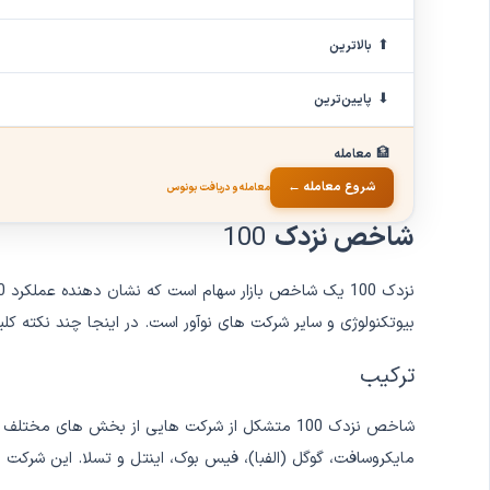
⬆
بالاترین
⬇
پایین‌ترین
🏦
معامله
شروع معامله ←
معامله و دریافت بونوس
شاخص نزدک
100
بیوتکنولوژی و سایر شرکت های نوآور است. در اینجا چند نکته کلیدی برای 
ترکیب
شاخص نزدک 100 متشکل از شرکت هایی از بخش های م
مایکروسافت، گوگل (الفبا)، فیس بوک، اینتل و تسلا. این شرکت ه