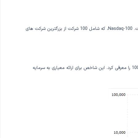
از ویکی پدیا، این شاخص همراه با میانگین صنعتی داوجونز و S&P 500، یکی از سه شاخص پرطرفدار بازار سهام در ایالات متحده است. Nasdaq-100، که شامل 100 شرکت از بزرگترین شرکت های
تاریخچه شاخص نزدک 100 به سال 1985 باز می گردد، زمانی که بازار سهام نزدک، یک بازار الکترونیکی در ایالات متحده یعنی شاخص نزدک 100 را معرفی کرد. این شاخص برای ارائه معیاری به سرمایه