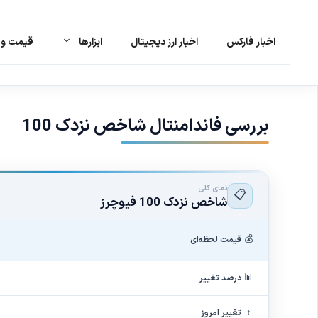
اخبار فارکس
اخبار ارز دیجیتال
ابزارها
قیمت و ت
رش
ه
حتوا
بررسی فاندامنتال شاخص نزدک 100
نمای کلی
📋
شاخص نزدک 100 فیوچرز
💰
قیمت لحظه‌ای
📊
درصد تغییر
↕
تغییر امروز