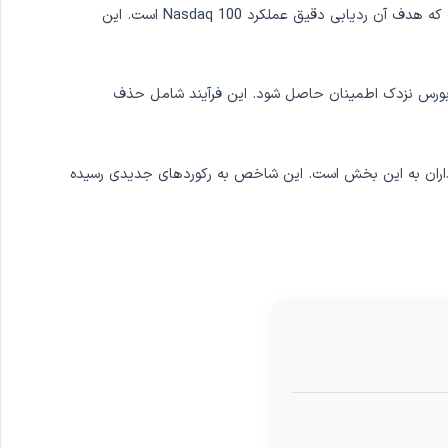
در سال 1999، سهام ردیابی نزدک-100 که با نام QQQ نیز شناخته می شود، معرفی شد. QQQ یک صندوق قابل معامله در بورس (ETF) است که هدف آن ردیابی دقیق عملکرد Nasdaq 100 است. این
ه در بورس نزدک اطمینان حاصل شود. این فرآیند شامل حذف
گذاران به این بخش است. این شاخص به رکوردهای جدیدی رسیده