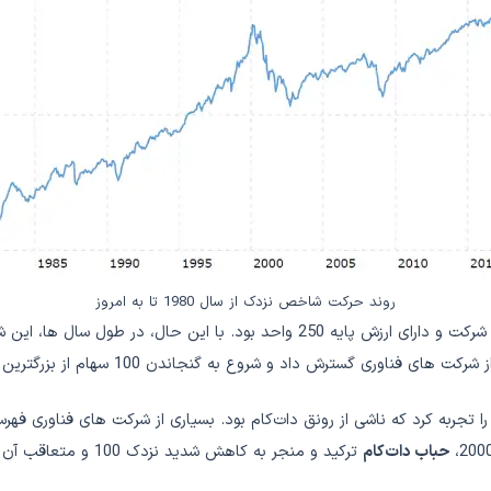
روند حرکت شاخص نزدک از سال 1980 تا به امروز
در آغاز به کار خود در 31 ژانویه 1985، نزدک 100 متشکل از 100 شرکت و دارای ارزش
 شروع به گنجاندن 100 سهام از بزرگترین سهام غیرمالی فهرست شده در نزدک کرد.
ی در ارزش را تجربه کرد که ناشی از رونق دات‌کام بود. بسیاری از شرکت های فناو
حباب دات‌کام
ترکید و منجر به کاهش شدید نزدک 100 و متعاقب آن بازار نزولی برای چندین سال شد.