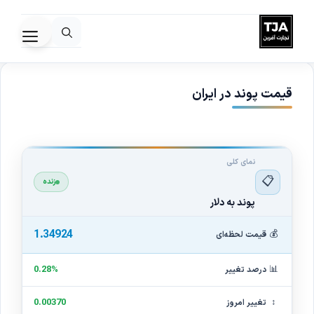
رش
ه
فهرس
حتوا
قیمت پوند در ایران
نمای کلی
📋
زنده
پوند به دلار
1.34924
💰
قیمت لحظه‌ای
📊
0.28%
درصد تغییر
↕
0.00370
تغییر امروز