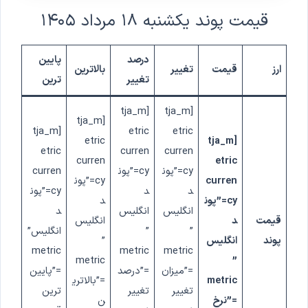
قیمت پوند
یکشنبه ۱۸ مرداد ۱۴۰۵
درصد
پایین
ارز
قیمت
تغییر
بالاترین
تغییر
ترین
[tja_m
[tja_m
[tja_m
[tja_m
etric
etric
etric
[tja_m
etric
curren
curren
curren
etric
cy=”پون
cy=”پون
curren
curren
cy=”پون
د
د
cy=”پون
cy=”پون
د
انگلیس
انگلیس
د
قیمت
د
انگلیس
”
”
انگلیس”
پوند
انگلیس
”
metric
metric
metric
metric
”
=”میزان
=”درصد
=”پایین
metric
=”بالاتری
تغییر
تغییر
ترین
=”نرخ
ن