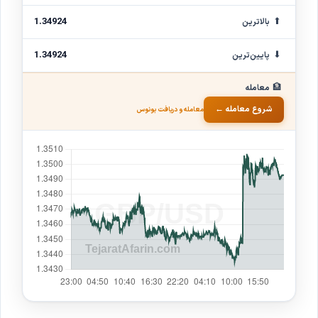
⬆
1.34924
بالاترین
⬇
1.34924
پایین‌ترین
🏦
معامله
شروع معامله ←
معامله و دریافت بونوس