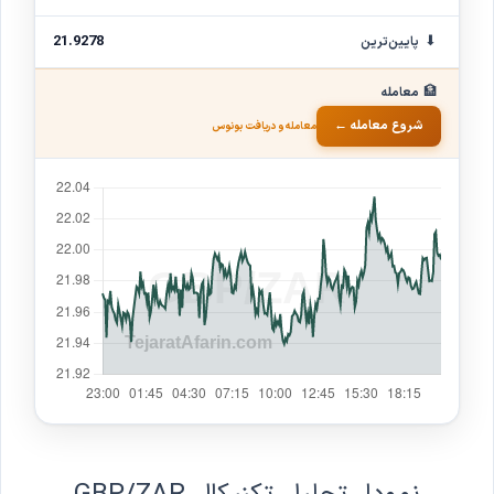
⬇
21.9278
پایین‌ترین
🏦
معامله
شروع معامله ←
معامله و دریافت بونوس