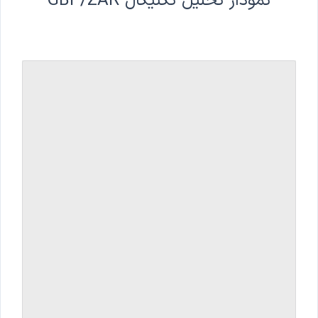
نمودار تحلیل تکنیکال GBP/ZAR