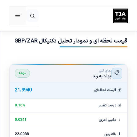
فهرست
رش
ه
حتوا
قیمت لحظه ای و نمودار تحلیل تکنیکال GBP/ZAR
نمای کلی
📋
زنده
پوند به رند
21.9940
💰
قیمت لحظه‌ای
📊
0.16%
درصد تغییر
↕
0.0341
تغییر امروز
⬆
22.0088
بالاترین