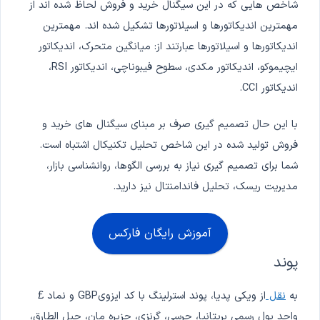
شاخص هایی که در این سیگنال خرید و فروش لحاظ شده اند از
مهمترین اندیکاتورها و اسیلاتورها تشکیل شده اند. مهمترین
اندیکاتورها و اسیلاتورها عبارتند از: میانگین متحرک، اندیکاتور
ایچیموکو، اندیکاتور مکدی، سطوح فیبوناچی، اندیکاتور RSI،
اندیکاتور CCI.
با این حال تصمیم گیری صرف بر مبنای سیگنال های خرید و
فروش تولید شده در این شاخص تحلیل تکنیکال اشتباه است.
شما برای تصمیم گیری نیاز به بررسی الگوها، روانشناسی بازار،
مدیریت ریسک، تحلیل فاندامنتال نیز دارید.
آموزش رایگان فارکس
پوند
به
نقل
از ویکی پدیا، پوند استرلینگ با کد ایزویGBP و نماد £
واحد پول رسمی بریتانیا، جرسی، گرنزی، جزیره مان، جبل الطارق،