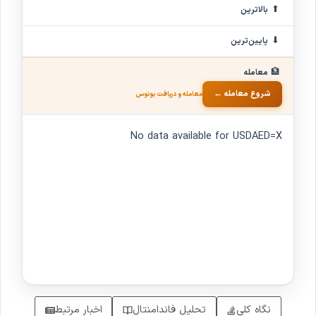
⬆
بالاترین
⬇
پایین‌ترین
🏦
معامله
شروع معامله ←
معامله و دریافت بونوس
No data available for USDAED=X
نگاه کلی
تحلیل فاندامنتال
اخبار مرتبط