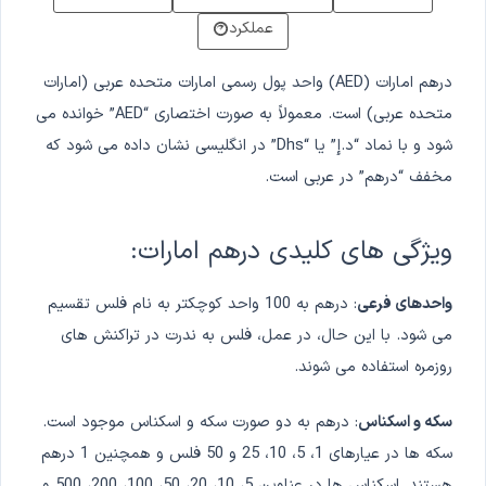
عملکرد
درهم امارات (AED) واحد پول رسمی امارات متحده عربی (امارات
متحده عربی) است. معمولاً به صورت اختصاری “AED” خوانده می
شود و با نماد “د.إ” یا “Dhs” در انگلیسی نشان داده می شود که
مخفف “درهم” در عربی است.
ویژگی های کلیدی درهم امارات:
واحدهای فرعی
: درهم به 100 واحد کوچکتر به نام فلس تقسیم
می شود. با این حال، در عمل، فلس به ندرت در تراکنش های
روزمره استفاده می شوند.
سکه و اسکناس
: درهم به دو صورت سکه و اسکناس موجود است.
سکه ها در عیارهای 1، 5، 10، 25 و 50 فلس و همچنین 1 درهم
هستند. اسکناس ها در عناوین 5، 10، 20، 50، 100، 200، 500 و