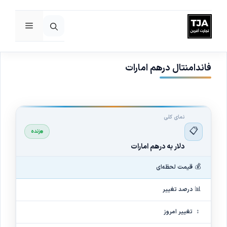
فهرست
رش
ه
حتوا
فاندامنتال درهم امارات
نمای کلی
📋
زنده
دلار به درهم امارات
💰
قیمت لحظه‌ای
📊
درصد تغییر
↕
تغییر امروز