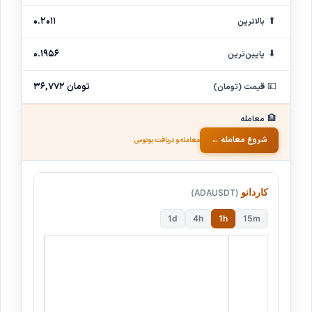
⬆
۰.۲۰۱۱
بالاترین
⬇
۰.۱۹۵۶
پایین‌ترین
💴
۳۶,۷۷۲ تومان
قیمت (تومان)
🏦
معامله
شروع معامله ←
معامله و دریافت بونوس
کاردانو
(ADAUSDT)
1d
4h
1h
15m