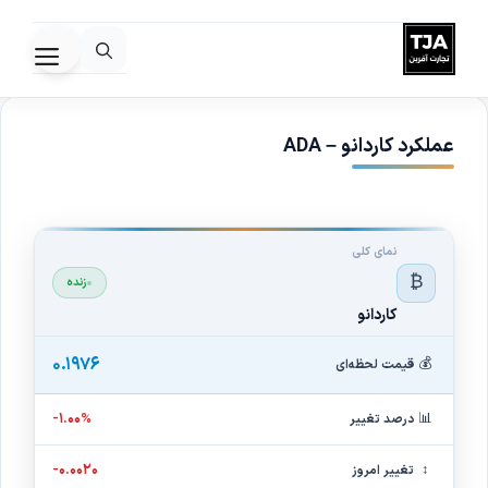
رش
ه
فهرس
حتوا
عملکرد کاردانو – ADA
نمای کلی
₿
زنده
کاردانو
۰.۱۹۷۶
💰
قیمت لحظه‌ای
📊
-۱.۰۰%
درصد تغییر
↕
-۰.۰۰۲۰
تغییر امروز