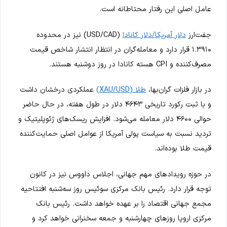
عامل اصلی این رفتار محتاطانه است.
جفت‌ارز
دلار آمریکا/دلار کانادا
(USD/CAD) نیز در محدوده
۱.۳۹۱۰ قرار دارد و معامله‌گران در انتظار انتشار شاخص قیمت
مصرف‌کننده و CPI هسته کانادا در روز دوشنبه هستند.
در بازار فلزات گران‌بها،
طلا (XAU/USD)
عملکردی درخشان داشت
و با ثبت رکورد تاریخی ۴۶۴۳ دلار در طول هفته، در حال حاضر
حوالی ۴۶۰۰ دلار معامله می‌شود. افزایش ریسک‌های ژئوپلیتیک و
تردید نسبت به سیاست پولی آمریکا از عوامل اصلی حمایت‌کننده
قیمت طلا بوده‌اند.
در حوزه رویدادهای مهم جهانی، اجلاس داووس نیز در کانون
توجه قرار دارد. رئیس بانک مرکزی سوئیس روز سه‌شنبه افتتاحیه
مجمع جهانی اقتصاد را بر عهده خواهد داشت. رئیس بانک
مرکزی اروپا روزهای چهارشنبه و جمعه سخنرانی خواهد کرد و