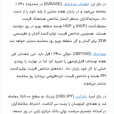
در بازار ارز،
جفت‌ارز یورو/دلار
(EUR/USD) در محدوده ۱.۱۶۲۰
معامله می‌شود و در پایان هفته بخشی از رشد خود را از دست
داد. سرمایه‌گذاران منتظر انتشار شاخص هماهنگ قیمت
مصرف‌کننده (HICP) و HICP هسته منطقه یورو در روز دوشنبه
هستند. همچنین شاخص قیمت تولیدکننده آلمان و نظرسنجی
ZEW برای آلمان و کل منطقه یورو روز سه‌شنبه منتشر خواهد شد.
پوند/دلار
(GBP/USD) حوالی ۱.۳۴۰۰ قرار دارد. این جفت‌ارز طی
هفته نوسانات قابل‌توجهی را تجربه کرد اما در نهایت با روندی
خنثی به کار خود پایان داد. داده‌های شاخص قیمت تولیدکننده،
PPI هسته و شاخص قیمت خرده‌فروشی بریتانیا روز سه‌شنبه
منتشر می‌شوند.
در بازار آسیا،
دلار/ین
(USD/JPY) نزدیک به سطح ۱۵۸.۰۰ معامله
شد و هفته‌ای کم‌نوسان را پشت سر گذاشت. احتیاط معامله‌گران
در آستانه تصمیم سیاست پولی بانک مرکزی ژاپن در روز جمعه،