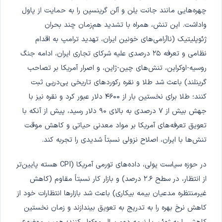
چهره‌هایی مانند جانت یلن و آلن گرینسپن را به حمایت از پاول
واداشت. این تنش، همراه با تشدید هم‌زمان چند بحران
ژئوپلیتیک (ناآرامی‌های خونین ایران، تهدید ترامپ به اقدام
نظامی و تعرفه ۲۵ درصدی علیه شرکای تجاری ایران، ادامه جنگ
روسیه-اوکراین، تنش‌های چین-ژاپن، و اصرار آمریکا بر تصاحب
گرینلند) باعث شد طلا و نقره رکوردهای تاریخی پی‌درپی ثبت
کنند؛ طلا برای نخستین بار از ۴۶۰۰ دلار عبور کرد و نقره نیز با
جهش بیش از ۷ درصدی به بالای ۹۰ دلار رسید، پیش از آنکه با
تعویق تعرفه‌های آمریکا بر مواد معدنی حیاتی و کاهش موقت
تنش‌ها با ایران، اصلاح نزولی نسبتاً شدیدی را تجربه کند.
در حوزه سیاست پولی، داده‌های تورمی آمریکا (CPI هسته پایین‌تر
از انتظار، در سطح ۲.۶ درصد) و بازار کار نسبتاً مقاوم (کاهش
غیرمنتظره مدعیان بیمه بیکاری) باعث شد بازارها انتظارات خود از
کاهش نرخ بهره را به تدریج به تعویق بیندازند و زمان نخستین