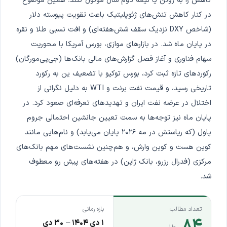
کاهش را به ژوئن یا نیمه دوم سال موکول کنند؛ همین موضوع
در کنار کاهش تنش‌های ژئوپلیتیک باعث تقویت پیوسته دلار
(شاخص DXY نزدیک سقف شش‌هفته‌ای) و افت نسبی طلا و نقره
در پایان ماه شد. در بازارهای موازی، بورس آمریکا با محوریت
سهام فناوری و آغاز فصل گزارش‌های مالی بانک‌ها (جی‌پی‌مورگان)
رکوردهای تازه ثبت کرد، بورس توکیو با تضعیف ین به رکورد
تاریخی رسید، و قیمت نفت برنت و WTI به دلیل نگرانی از
اختلال در عرضه نفت ایران و تهدیدهای تعرفه‌ای صعود کرد. در
پایان ماه نیز توجه‌ها به سمت تعیین جانشین احتمالی جروم
پاول (که ریاستش در مه ۲۰۲۶ پایان می‌یابد) و نام‌هایی مانند
کوین هست و کوین وارش، و هم‌چنین نشست‌های مهم بانک‌های
مرکزی (فدرال رزرو، بانک ژاپن) در هفته‌های پیش رو معطوف
شد.
تعداد مطالب
بازه زمانی
۸۴
۱ دی ۱۴۰۴
–
۳۰ دی