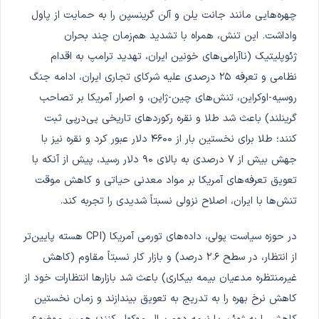
چهره‌هایی مانند جانت یلن و آلن گرینسپن را به حمایت از پاول
واداشت. این تنش، همراه با تشدید هم‌زمان چند بحران
ژئوپلیتیک (ناآرامی‌های خونین ایران، تهدید ترامپ به اقدام
نظامی و تعرفه ۲۵ درصدی علیه شرکای تجاری ایران، ادامه جنگ
روسیه-اوکراین، تنش‌های چین-ژاپن، و اصرار آمریکا بر تصاحب
گرینلند) باعث شد طلا و نقره رکوردهای تاریخی پی‌درپی ثبت
کنند؛ طلا برای نخستین بار از ۴۶۰۰ دلار عبور کرد و نقره نیز با
جهش بیش از ۷ درصدی به بالای ۹۰ دلار رسید، پیش از آنکه با
تعویق تعرفه‌های آمریکا بر مواد معدنی حیاتی و کاهش موقت
تنش‌ها با ایران، اصلاح نزولی نسبتاً شدیدی را تجربه کند.
در حوزه سیاست پولی، داده‌های تورمی آمریکا (CPI هسته پایین‌تر
از انتظار، در سطح ۲.۶ درصد) و بازار کار نسبتاً مقاوم (کاهش
غیرمنتظره مدعیان بیمه بیکاری) باعث شد بازارها انتظارات خود از
کاهش نرخ بهره را به تدریج به تعویق بیندازند و زمان نخستین