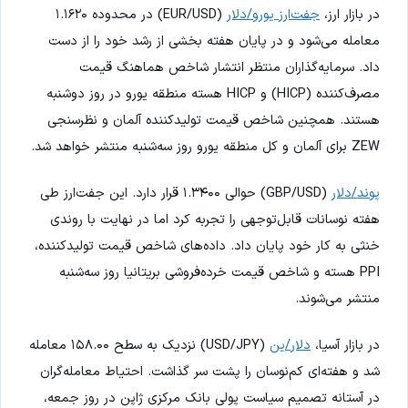
در بازار ارز،
جفت‌ارز یورو/دلار
(EUR/USD) در محدوده ۱.۱۶۲۰
معامله می‌شود و در پایان هفته بخشی از رشد خود را از دست
داد. سرمایه‌گذاران منتظر انتشار شاخص هماهنگ قیمت
مصرف‌کننده (HICP) و HICP هسته منطقه یورو در روز دوشنبه
هستند. همچنین شاخص قیمت تولیدکننده آلمان و نظرسنجی
ZEW برای آلمان و کل منطقه یورو روز سه‌شنبه منتشر خواهد شد.
پوند/دلار
(GBP/USD) حوالی ۱.۳۴۰۰ قرار دارد. این جفت‌ارز طی
هفته نوسانات قابل‌توجهی را تجربه کرد اما در نهایت با روندی
خنثی به کار خود پایان داد. داده‌های شاخص قیمت تولیدکننده،
PPI هسته و شاخص قیمت خرده‌فروشی بریتانیا روز سه‌شنبه
منتشر می‌شوند.
در بازار آسیا،
دلار/ین
(USD/JPY) نزدیک به سطح ۱۵۸.۰۰ معامله
شد و هفته‌ای کم‌نوسان را پشت سر گذاشت. احتیاط معامله‌گران
در آستانه تصمیم سیاست پولی بانک مرکزی ژاپن در روز جمعه،