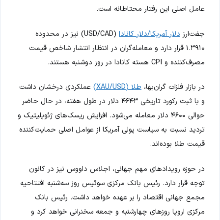
عامل اصلی این رفتار محتاطانه است.
جفت‌ارز
دلار آمریکا/دلار کانادا
(USD/CAD) نیز در محدوده
۱.۳۹۱۰ قرار دارد و معامله‌گران در انتظار انتشار شاخص قیمت
مصرف‌کننده و CPI هسته کانادا در روز دوشنبه هستند.
در بازار فلزات گران‌بها،
طلا (XAU/USD)
عملکردی درخشان داشت
و با ثبت رکورد تاریخی ۴۶۴۳ دلار در طول هفته، در حال حاضر
حوالی ۴۶۰۰ دلار معامله می‌شود. افزایش ریسک‌های ژئوپلیتیک و
تردید نسبت به سیاست پولی آمریکا از عوامل اصلی حمایت‌کننده
قیمت طلا بوده‌اند.
در حوزه رویدادهای مهم جهانی، اجلاس داووس نیز در کانون
توجه قرار دارد. رئیس بانک مرکزی سوئیس روز سه‌شنبه افتتاحیه
مجمع جهانی اقتصاد را بر عهده خواهد داشت. رئیس بانک
مرکزی اروپا روزهای چهارشنبه و جمعه سخنرانی خواهد کرد و