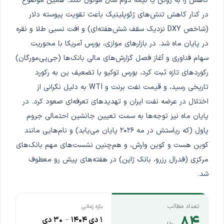
کاهش را به ژوئن یا نیمه دوم سال موکول کنند؛ همین موضوع
در کنار کاهش تنش‌های ژئوپلیتیک باعث تقویت پیوسته دلار
(شاخص DXY نزدیک سقف شش‌هفته‌ای) و افت نسبی طلا و نقره
در پایان ماه شد. در بازارهای موازی، بورس آمریکا با محوریت
سهام فناوری و آغاز فصل گزارش‌های مالی بانک‌ها (جی‌پی‌مورگان)
رکوردهای تازه ثبت کرد، بورس توکیو با تضعیف ین به رکورد
تاریخی رسید، و قیمت نفت برنت و WTI به دلیل نگرانی از
اختلال در عرضه نفت ایران و تهدیدهای تعرفه‌ای صعود کرد. در
پایان ماه نیز توجه‌ها به سمت تعیین جانشین احتمالی جروم
پاول (که ریاستش در مه ۲۰۲۶ پایان می‌یابد) و نام‌هایی مانند
کوین هست و کوین وارش، و هم‌چنین نشست‌های مهم بانک‌های
مرکزی (فدرال رزرو، بانک ژاپن) در هفته‌های پیش رو معطوف
شد.
تعداد مطالب
بازه زمانی
۸۴
۱ دی ۱۴۰۴
–
۳۰ دی