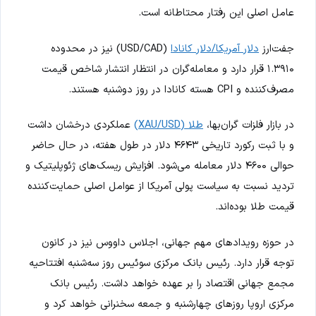
عامل اصلی این رفتار محتاطانه است.
جفت‌ارز
دلار آمریکا/دلار کانادا
(USD/CAD) نیز در محدوده
۱.۳۹۱۰ قرار دارد و معامله‌گران در انتظار انتشار شاخص قیمت
مصرف‌کننده و CPI هسته کانادا در روز دوشنبه هستند.
در بازار فلزات گران‌بها،
طلا (XAU/USD)
عملکردی درخشان داشت
و با ثبت رکورد تاریخی ۴۶۴۳ دلار در طول هفته، در حال حاضر
حوالی ۴۶۰۰ دلار معامله می‌شود. افزایش ریسک‌های ژئوپلیتیک و
تردید نسبت به سیاست پولی آمریکا از عوامل اصلی حمایت‌کننده
قیمت طلا بوده‌اند.
در حوزه رویدادهای مهم جهانی، اجلاس داووس نیز در کانون
توجه قرار دارد. رئیس بانک مرکزی سوئیس روز سه‌شنبه افتتاحیه
مجمع جهانی اقتصاد را بر عهده خواهد داشت. رئیس بانک
مرکزی اروپا روزهای چهارشنبه و جمعه سخنرانی خواهد کرد و