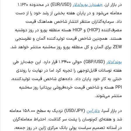
در بازار ارز،
جفت‌ارز یورو/دلار
(EUR/USD) در محدوده ۱.۱۶۲۰
معامله می‌شود و در پایان هفته بخشی از رشد خود را از دست
داد. سرمایه‌گذاران منتظر انتشار شاخص هماهنگ قیمت
مصرف‌کننده (HICP) و HICP هسته منطقه یورو در روز دوشنبه
هستند. همچنین شاخص قیمت تولیدکننده آلمان و نظرسنجی
ZEW برای آلمان و کل منطقه یورو روز سه‌شنبه منتشر خواهد شد.
پوند/دلار
(GBP/USD) حوالی ۱.۳۴۰۰ قرار دارد. این جفت‌ارز طی
هفته نوسانات قابل‌توجهی را تجربه کرد اما در نهایت با روندی
خنثی به کار خود پایان داد. داده‌های شاخص قیمت تولیدکننده،
PPI هسته و شاخص قیمت خرده‌فروشی بریتانیا روز سه‌شنبه
منتشر می‌شوند.
در بازار آسیا،
دلار/ین
(USD/JPY) نزدیک به سطح ۱۵۸.۰۰ معامله
شد و هفته‌ای کم‌نوسان را پشت سر گذاشت. احتیاط معامله‌گران
در آستانه تصمیم سیاست پولی بانک مرکزی ژاپن در روز جمعه،