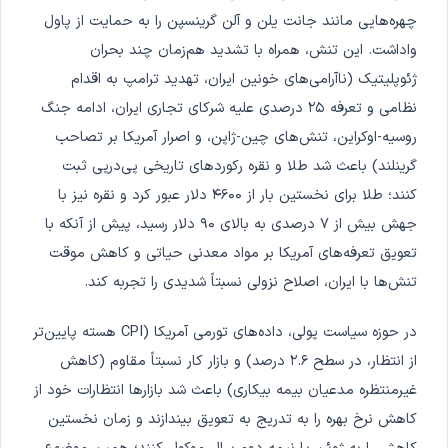
چهره‌هایی مانند جانت یلن و آلن گرینسپن را به حمایت از پاول
واداشت. این تنش، همراه با تشدید هم‌زمان چند بحران
ژئوپلیتیک (ناآرامی‌های خونین ایران، تهدید ترامپ به اقدام
نظامی و تعرفه ۲۵ درصدی علیه شرکای تجاری ایران، ادامه جنگ
روسیه-اوکراین، تنش‌های چین-ژاپن، و اصرار آمریکا بر تصاحب
گرینلند) باعث شد طلا و نقره رکوردهای تاریخی پی‌درپی ثبت
کنند؛ طلا برای نخستین بار از ۴۶۰۰ دلار عبور کرد و نقره نیز با
جهش بیش از ۷ درصدی به بالای ۹۰ دلار رسید، پیش از آنکه با
تعویق تعرفه‌های آمریکا بر مواد معدنی حیاتی و کاهش موقت
تنش‌ها با ایران، اصلاح نزولی نسبتاً شدیدی را تجربه کند.
در حوزه سیاست پولی، داده‌های تورمی آمریکا (CPI هسته پایین‌تر
از انتظار، در سطح ۲.۶ درصد) و بازار کار نسبتاً مقاوم (کاهش
غیرمنتظره مدعیان بیمه بیکاری) باعث شد بازارها انتظارات خود از
کاهش نرخ بهره را به تدریج به تعویق بیندازند و زمان نخستین