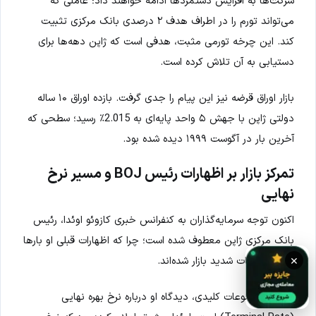
شرکت‌ها به افزایش دستمزدها ادامه خواهند داد؛ عاملی که
می‌تواند تورم را در اطراف هدف ۲ درصدی بانک مرکزی تثبیت
کند. این چرخه تورمی مثبت، هدفی است که ژاپن دهه‌ها برای
دستیابی به آن تلاش کرده است.
بازار اوراق قرضه نیز این پیام را جدی گرفت. بازده اوراق ۱۰ ساله
دولتی ژاپن با جهش ۵ واحد پایه‌ای به 2.015٪ رسید؛ سطحی که
آخرین بار در آگوست ۱۹۹۹ دیده شده بود.
تمرکز بازار بر اظهارات رئیس BOJ و مسیر نرخ
نهایی
اکنون توجه سرمایه‌گذاران به کنفرانس خبری کازوئو اوئدا، رئیس
بانک مرکزی ژاپن معطوف شده است؛ چرا که اظهارات قبلی او بارها
×
باعث نوسانات شدید بازار شده‌اند.
یکی از موضوعات کلیدی، دیدگاه او درباره نرخ بهره نهایی