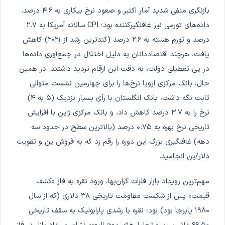
بازنگری منفی شدید آمار اکتبر و صعود نرخ بیکاری به ۴.۶ درصد.
داده‌های تورمی نیز غافلگیرکننده بود؛ CPI سالانه آمریکا به ۲.۷
درصد و تورم هسته به ۲.۶ درصد (کندترین رشد از ۲۰۲۱) کاهش
یافت، هرچند اقتصاددانان به دلیل اختلال در جمع‌آوری داده‌ها
در پی تعطیلی دولت، به دقت این ارقام تردید داشتند. در همین
حال، بانک مرکزی اروپا نرخ‌ها را برای چهارمین نشست متوالی
ثابت نگه داشت، بانک انگلستان با رأی بسیار نزدیک (۵ به ۴)
نرخ را به ۳.۷ درصد کاهش داد، و بانک مرکزی ژاپن با افزایش
تاریخی نرخ بهره به ۰.۷۵ درصد (بالاترین سطح در حدود سه
دهه) غافلگیری بزرگ این دوره را رقم زد که به فروش ین و تقویت
دلار/ین انجامید.
مهم‌ترین رویداد بازار فلزات گران‌بها، ورود نقره به فاز «کشف
قیمت» پس از شکست مقاومت تاریخی ۳۸ دلاری (که از سال
۱۹۸۰ پابرجا بود) بود؛ نقره با رشدی پارابولیک به سقف تاریخی