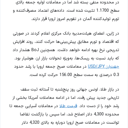
در محدوده منفی بسته شد اما در معاملات اولیه جمعه بالای
سطح 1.1700 تثبیت شده است. داده‌های اعتماد مصرف‌کننده و
تورم تولیدکننده آلمان در تقویم امروز اروپا قرار دارند.
در ژاپن، اعضای هیئت‌مدیره بانک مرکزی اعلام کردند در صورتی
که اقتصاد و تورم مطابق پیش‌بینی‌ها حرکت کنند، روند افزایش
تدریجی نرخ بهره ادامه خواهد داشت. همچنین BoJ هشدار داد
که باید نسبت به ریسک‌ها، به‌ویژه تحولات بازار ارز، هوشیار بود.
جفت‌ارز USD/JPY
در معاملات صبح جمعه اروپا با رشد حدود
0.3 درصدی به سمت سطح 156.00 حرکت کرده است.
در بازار طلا، اونس جهانی روز پنج‌شنبه تا آستانه ثبت سقف
تاریخی جدید پیش رفت، اما در ادامه معاملات آمریکا بخشی از
رشد خود را از دست داد.
قیمت طلا
در معاملات آسیایی جمعه تا
محدوده 4,300 دلار اصلاح شد، اما سپس با بازگشت تقاضا
توانست در معاملات صبح اروپا دوباره به بالای 4,320 دلار