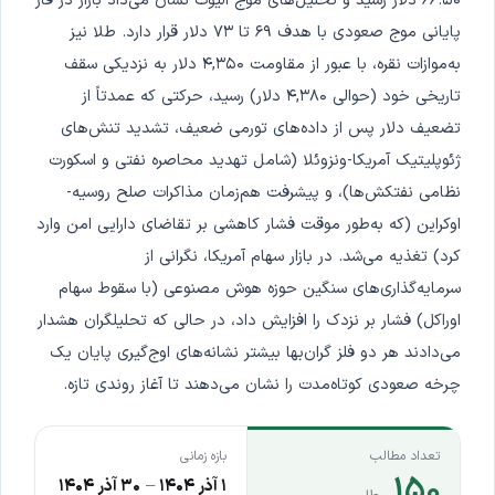
۶۶.۵۰ دلار رسید و تحلیل‌های موج الیوت نشان می‌داد بازار در فاز
پایانی موج صعودی با هدف ۶۹ تا ۷۳ دلار قرار دارد. طلا نیز
به‌موازات نقره، با عبور از مقاومت ۴,۳۵۰ دلار به نزدیکی سقف
تاریخی خود (حوالی ۴,۳۸۰ دلار) رسید، حرکتی که عمدتاً از
تضعیف دلار پس از داده‌های تورمی ضعیف، تشدید تنش‌های
ژئوپلیتیک آمریکا-ونزوئلا (شامل تهدید محاصره نفتی و اسکورت
نظامی نفتکش‌ها)، و پیشرفت هم‌زمان مذاکرات صلح روسیه-
اوکراین (که به‌طور موقت فشار کاهشی بر تقاضای دارایی امن وارد
کرد) تغذیه می‌شد. در بازار سهام آمریکا، نگرانی از
سرمایه‌گذاری‌های سنگین حوزه هوش مصنوعی (با سقوط سهام
اوراکل) فشار بر نزدک را افزایش داد، در حالی که تحلیلگران هشدار
می‌دادند هر دو فلز گران‌بها بیشتر نشانه‌های اوج‌گیری پایان یک
چرخه صعودی کوتاه‌مدت را نشان می‌دهند تا آغاز روندی تازه.
تعداد مطالب
بازه زمانی
۱۵۰
۱ آذر ۱۴۰۴
–
۳۰ آذر ۱۴۰۴