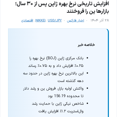
افزایش تاریخی نرخ بهره ژاپن پس از ۳۰ سال؛
بازارها ین را فروختند
۲۸ آذر ۱۴۰۴
اخبار فارکس
USD/JPY
،
NIKKEI
،
اقتصادی
خلاصه خبر
بانک مرکزی ژاپن (BOJ) نرخ بهره را
۰.۲۵٪ افزایش داد و به ۰.۷۵٪ رساند
این بالاترین نرخ بهره ژاپن در حدود سه
دهه گذشته است
واکنش اولیه بازار، فروش ین و رشد دلار
تا محدوده 156.19 بود
شاخص نیکی ژاپن با حمایت رشد
وال‌استریت ۱.۲٪ افزایش یافت