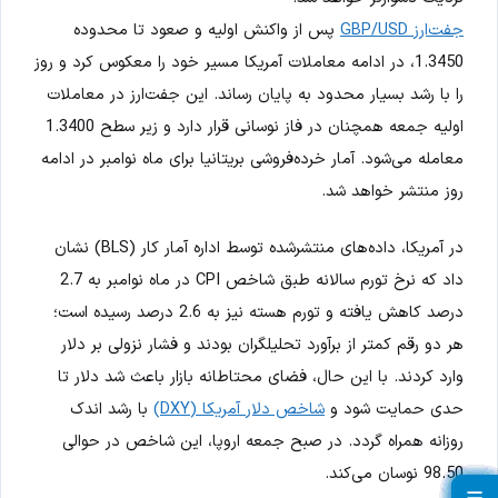
جفت‌ارز GBP/USD
پس از واکنش اولیه و صعود تا محدوده
1.3450، در ادامه معاملات آمریکا مسیر خود را معکوس کرد و روز
را با رشد بسیار محدود به پایان رساند. این جفت‌ارز در معاملات
اولیه جمعه همچنان در فاز نوسانی قرار دارد و زیر سطح 1.3400
معامله می‌شود. آمار خرده‌فروشی بریتانیا برای ماه نوامبر در ادامه
روز منتشر خواهد شد.
در آمریکا، داده‌های منتشرشده توسط اداره آمار کار (BLS) نشان
داد که نرخ تورم سالانه طبق شاخص CPI در ماه نوامبر به 2.7
درصد کاهش یافته و تورم هسته نیز به 2.6 درصد رسیده است؛
هر دو رقم کمتر از برآورد تحلیلگران بودند و فشار نزولی بر دلار
وارد کردند. با این حال، فضای محتاطانه بازار باعث شد دلار تا
حدی حمایت شود و
شاخص دلار آمریکا (DXY)
با رشد اندک
روزانه همراه گردد. در صبح جمعه اروپا، این شاخص در حوالی
98.50 نوسان می‌کند.