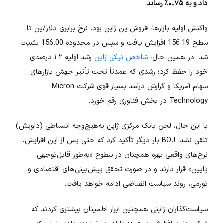
داد و به ۰.۷۵٪ رساند
.
واکنش اولیه بازارها، فروش ین ژاپن بود. نرخ برابری دلار/ین تا
سطح 156.19 افزایش یافت و سپس در محدوده 156.00 تثبیت
شد. در همین حال،
شاخص نیکی ژاپن
رشد اولیه ۱.۲ درصدی
خود را حفظ کرد؛ رشدی که عمدتاً تحت تأثیر جهش بازارهای
سهام آمریکا و گزارش درآمد بسیار قوی شرکت Micron
Technology در بخش فناوری رقم خورد.
با این حال، لحن بانک مرکزی ژاپن به‌هیچ‌وجه انبساطی (داویش)
تلقی نشد. BOJ بار دیگر تأکید کرد که حتی پس از این افزایش،
نرخ‌های واقعی بهره همچنان در سطوح «به‌طور قابل‌توجهی
پایین» قرار دارند و در صورت تحقق پیش‌بینی‌های اقتصادی و
تورمی، روند سیاست انقباضی ادامه خواهد یافت.
سیاست‌گذاران ژاپنی همچنین ابراز اطمینان بیشتری کردند که