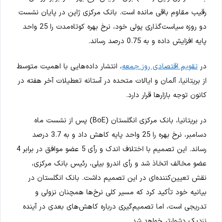
رقیب مقاوم باقی مانده است. بانک مرکزی ژاپن در پایان نشست
دو روزه سیاست‌گذاری پولی خود، نرخ بهره کوتاه‌مدت را 25 واحد
پایه افزایش داده و به 0.75 درصد رساند.
در
تقویم اقتصادی روز جمعه
، انتشار داده‌هایی با اهمیت متوسط
از بریتانیا، آلمان و ایالات متحده در آستانه تعطیلات آخر هفته در
کانون توجه بازارها قرار دارد.
در بریتانیا، بانک مرکزی انگلستان (BoE) پس از نشست ماه
دسامبر، نرخ بهره را 25 واحد پایه کاهش داد و به 3.7 درصد
رساند. این تصمیم با اختلاف اندک و رأی 5 عضو موافق در برابر 4
عضو مخالف اتخاذ شد و رأی اندرو بیلی، رئیس بانک مرکزی،
نقش تعیین‌کننده‌ای در این تصمیم داشت. بانک انگلستان در
بیانیه خود تأکید کرد که مسیر کلی نرخ‌ها همچنان نزولی و
تدریجی است، اما تصمیم‌گیری درباره کاهش‌های بعدی در آینده
نزدیک دشوارتر خواهد شد.