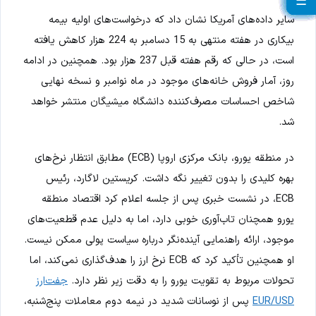
☰
☰
☰
☰
☰
☰
☰
☰
☰
☰
☰
☰
☰
☰
☰
☰
☰
☰
☰
☰
سایر داده‌های آمریکا نشان داد که درخواست‌های اولیه بیمه
بیکاری در هفته منتهی به 15 دسامبر به 224 هزار کاهش یافته
است، در حالی که رقم هفته قبل 237 هزار بود. همچنین در ادامه
روز، آمار فروش خانه‌های موجود در ماه نوامبر و نسخه نهایی
شاخص احساسات مصرف‌کننده دانشگاه میشیگان منتشر خواهد
شد.
در منطقه یورو، بانک مرکزی اروپا (ECB) مطابق انتظار نرخ‌های
بهره کلیدی را بدون تغییر نگه داشت. کریستین لاگارد، رئیس
ECB، در نشست خبری پس از جلسه اعلام کرد اقتصاد منطقه
یورو همچنان تاب‌آوری خوبی دارد، اما به دلیل عدم قطعیت‌های
موجود، ارائه راهنمایی آینده‌نگر درباره سیاست پولی ممکن نیست.
او همچنین تأکید کرد که ECB نرخ ارز را هدف‌گذاری نمی‌کند، اما
تحولات مربوط به تقویت یورو را به دقت زیر نظر دارد.
جفت‌ارز
EUR/USD
پس از نوسانات شدید در نیمه دوم معاملات پنج‌شنبه،