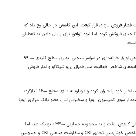
توالی، تحت فشار فروش تازه‌ای قرار گرفت. این کاهش در حالی رخ داد که
حدی فروکش کرده، اما نبود توافق برای پایان دادن به تعطیلی
است.
(DXY) پس از سه روز رشد پیاپی، با افت بازدهی اوراق خزانه‌داری در سراسر منحنی، به زیر سطح کلیدی ۹۹.۰۰
گران منتظر انتشار داده‌های شاخص فعالیت ملی فدرال رزرو شیکاگو و آمار فروش
(EUR/USD) توانست بخشی از ضعف اخیر خود را جبران کرده و دوباره به بالای سطح ۱.۱۶۰۰ بازگردد.
ه از سوی کمیسیون اروپا و سخنرانی لین، عضو بانک مرکزی اروپا
(GBP/USD) برای چهارمین روز متوالی کاهش یافت و به محدوده حمایتی ۱.۳۳۰۰ نزدیک شد، اما
سپس بخشی از افت خود را جبران کرد. بازار امروز منتظر انتشار شاخص خوش‌بینی تجاری CBI و سفارشات صنعتی CBI و همچنین