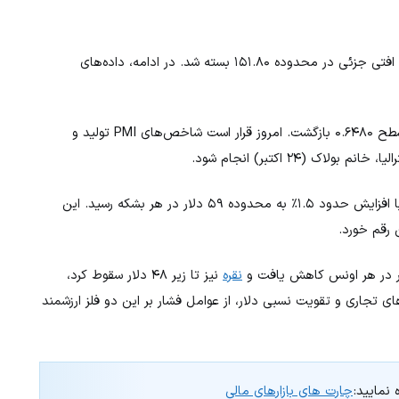
(USD/JPY) نیز پس از سه روز صعود متوالی، با افتی جزئی در محدوده ۱۵۱.۸۰ بسته شد. در ادامه، داده‌های
(AUD/USD) اندکی کاهش یافت و به سطح ۰.۶۴۸۰ بازگشت. امروز قرار است شاخص‌های PMI تولید و
برای دومین روز متوالی رشد کرد و با افزایش حدود ۱.۵٪ به محدوده ۵۹ دلار در هر بشکه رسید. این
 رقم خورد.
نقره
نیز تا زیر ۴۸ دلار سقوط کرد،
 تجاری و تقویت نسبی دلار، از عوامل فشار بر این دو فلز ارزشمند
 نمایید:
چارت های بازارهای مالی