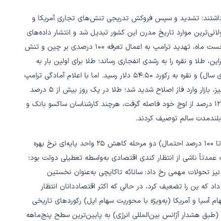
 قرار داشتند: تشدید و سپس فروکش تدریجی تنش‌های تجاری آمریکا و
انی‌ترین موارد تاریخ مدرن این کشور تبدیل شد و انتشار داده‌های
کلیدی اقتصادی از جمله اشتغال و تورم را مختل کرد. در نیمه نخست ماه، تهدید ترامپ به اعمال تعرفه ۱۰۰ درصدی بر چین و تنش
، طلا و نقره را به رشدی انفجاری رساند؛ طلا برای اولین بار به
بالای ۴,۳۸۰ دلار (رکورد تاریخی، با رشد بیش از ۶۲ درصد از ابتدای سال) و نقره به رکورد ۵۴.۵۰ دلار رسید. اما با اعلام آمادگی ترامپ
و شی جین‌پینگ برای دیدار در کره جنوبی و کاهش لحن تهدیدآمیز، بازار وارد فاز اصلاح شدید شد؛ طلا در یک روز بیش از ۵ درصد
سقوط کرد (بزرگ‌ترین افت روزانه از ۲۰۱۳/۲۰۲۰) و نقره نیز حدود ۱۲ درصد از اوج خود فاصله گرفت، هرچند کارشناسان ساکسو بانک و
بلندمدت سالم توصیف کردند.
در حوزه سیاست پولی، بازارها تقریباً با اطمینان کامل (حدود ۹۶ تا ۱۰۰ درصد احتمال) دو مرحله کاهش ۲۵ واحد پایه‌ای نرخ بهره
 عمدتاً ناشی از انتظار کندی اقتصادی به‌واسطه تعطیلی دولت بود؛
نیز تحولات مهمی رخ داد: سانائه تاکایچی به‌عنوان نخستین
 که ین را تضعیف کرد، در حالی که اکثر اقتصاددانان انتظار
ام آسیا و آمریکا (به‌ویژه با محوریت سهام اپل) رکوردهای تاریخی
ی از مازاد عرضه جهانی (طبق هشدار آژانس بین‌المللی انرژی) به پایین‌ترین سطح پنج‌ماهه