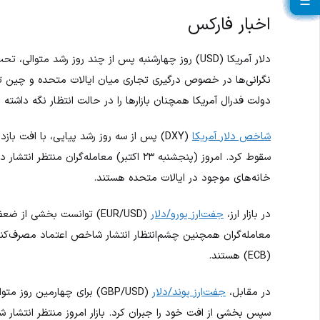
☰
☰
☰
☰
☰
☰
☰
☰
☰
☰
☰
☰
☰
☰
☰
☰
☰
☰
☰
☰
اخبار فارکس
دلار آمریکا (USD) روز چهارشنبه پس از چند روز رشد م
نگرانی‌ها در خصوص درگیری تجاری میان ایالات متحده و چین تا 
دولت فدرال آمریکا همچنان بازارها را در حالت انتظار نگه داشته 
شاخص دلار آمریکا
سقوط کرد. امروز (پنجشنبه ۲۳ اکتبر) معامله‌
خانه‌های موجود در ایالات متحده هستند.
در بازار ارز،
جفت‌ارز یورو/دلار
معامله‌گران همچنین چشم‌انتظار انتشار شاخص اعتماد مصرف‌کنند
(ECB) هستند.
در مقابل،
جفت‌ارز پوند/دلار