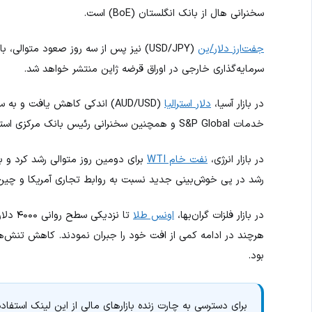
سخنرانی هال از بانک انگلستان (BoE) است.
جفت‌ارز دلار/ین
سرمایه‌گذاری خارجی در اوراق قرضه ژاپن منتشر خواهد شد.
در بازار آسیا،
دلار استرالیا
خدمات S&P Global و همچنین سخنرانی رئیس بانک مرکزی استرالیا، خانم بولاک (۲۴ اکتبر) انجام شود.
در بازار انرژی،
نفت خام WTI
رشد در پی خوش‌بینی جدید نسبت به روابط تجاری آمریکا و چین
در بازار فلزات گران‌بها،
اونس طلا
تا نزدیکی سطح روانی ۴۰۰۰ دلار در هر اونس کاهش یافت و
هرچند در ادامه کمی از افت خود را جبران نمودند. کاهش تنش‌های
بود.
برای دسترسی به چارت زنده بازارهای مالی از این لینک استفاده