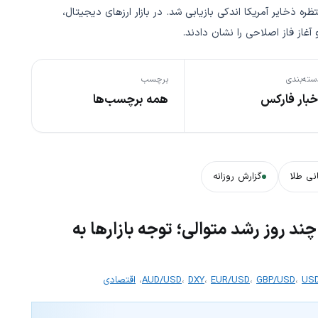
منتظره ذخایر آمریکا اندکی بازیابی شد. در بازار ارزهای دیجیتال،
غاز فاز اصلاحی را نشان دادند.
سته‌بندی
برچسب
خبار فارکس
همه برچسب‌ها
نی طلا
گزارش روزانه
ند روز رشد متوالی؛ توجه بازارها به
USD
،
GBP/USD
،
EUR/USD
،
DXY
،
AUD/USD
،
اقتصادی