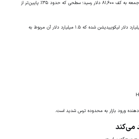
بیت‌کوین برای چهارمین هفته متوالی در حال اصلاح است و روز جمعه به کف ۸۱٬۶۰۰ دلار رسید؛ سطحی که حدود ۳۵٪ پایین‌تر از
طبق داده‌های Coinglass، اصلاح قیمت این هفته باعث ۱.۸۲ میلیارد دلار لیکوییدیشن شده که ۱.۵ میلیارد دلار آن مربوط به
 می‌کند
ت بیت‌کوین است.