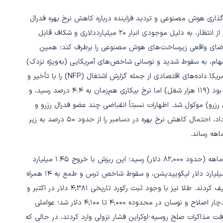
 سرمایه‌گذاری هوش مصنوعی و تردید فزاینده درباره کاهش نرخ بهره فدرال
رزرو در دسامبر بود. گزارش درآمدی انویدیا با وجود سودآوری فراتر از انتظار، به دلیل موجودی انبار ۲۰ میلیارددلاری و شکاف قابل
 تقاضای واقعی زیرساخت‌های هوش مصنوعی را برطرف کند؛ همین
ام، به سقوط شدید و نوسانی شاخص‌های آمریکایی (به‌ویژه نزدک)
و جهش شاخص VIX بالای ۲۴ انجامید. تعطیلی طولانی دولت آمریکا داده‌های اقتصادی از جمله گزارش اشتغال (NFP) را با تأخیر و
به‌صورت پراکنده منتشر کرد؛ گزارش سپتامبر بسیار قوی‌تر از انتظار بود (۱۱۹ هزار شغل) اما نرخ بیکاری هم‌زمان به ۴.۴ درصد رسید، و
امبر (پس از نشست فدرال رزرو) موکول شد. اظهارات نسبتاً انقباضی چند عضو فدرال رزرو و
صورت‌جلسه FOMC که اختلاف‌نظر بر سر ریسک تورم را نشان می‌داد، احتمال کاهش نرخ بهره در دسامبر را از حدود ۵۰ درصد به زیر
در بازار ارزهای دیجیتال، بیت‌کوین با سقوطی شدید به کف هفت‌ماهه (حدود ۸۲,۰۰۰ دلار) رسید؛ این ریزش با خروج ۱.۴۵ میلیارد
دلاری از ETFهای اسپات (چهارمین هفته متوالی)، بیش از ۱.۹۶ میلیارد دلار لیکوییدیشن، و سقوط شاخص ترس و طمع به ۱۴ همراه
بود، و تحلیلگران آن را ورود به فاز «تسلیم» (Capitulation) توصیف کردند. طلا نیز با وجود ثبت رکورد تاریخی ۴,۳۸۱ دلار در اکتبر و
بهترین عملکرد سالانه از ۱۹۷۹ (بیش از ۵۲ درصد رشد)، در آبان دچار اصلاح و نوسان در محدوده ۴,۰۰۰ تا ۴,۱۰۰ دلار شد؛ عواملی
ت مذاکرات صلح روسیه-اوکراین فشار نزولی وارد کردند، در حالی که