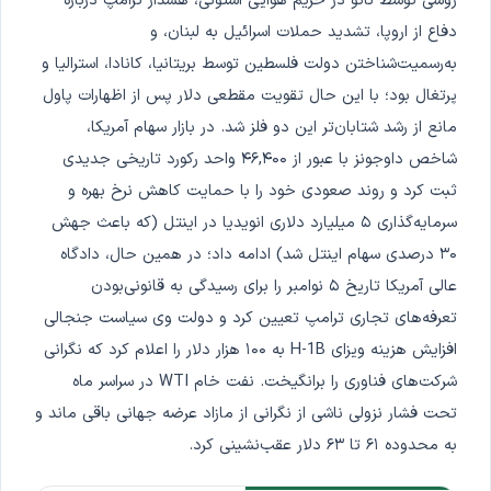
روسی توسط ناتو در حریم هوایی استونی، هشدار ترامپ درباره
دفاع از اروپا، تشدید حملات اسرائیل به لبنان، و
به‌رسمیت‌شناختن دولت فلسطین توسط بریتانیا، کانادا، استرالیا و
پرتغال بود؛ با این حال تقویت مقطعی دلار پس از اظهارات پاول
مانع از رشد شتابان‌تر این دو فلز شد. در بازار سهام آمریکا،
شاخص داوجونز با عبور از ۴۶,۴۰۰ واحد رکورد تاریخی جدیدی
ثبت کرد و روند صعودی خود را با حمایت کاهش نرخ بهره و
سرمایه‌گذاری ۵ میلیارد دلاری انویدیا در اینتل (که باعث جهش
۳۰ درصدی سهام اینتل شد) ادامه داد؛ در همین حال، دادگاه
عالی آمریکا تاریخ ۵ نوامبر را برای رسیدگی به قانونی‌بودن
تعرفه‌های تجاری ترامپ تعیین کرد و دولت وی سیاست جنجالی
افزایش هزینه ویزای H-1B به ۱۰۰ هزار دلار را اعلام کرد که نگرانی
شرکت‌های فناوری را برانگیخت. نفت خام WTI در سراسر ماه
تحت فشار نزولی ناشی از نگرانی از مازاد عرضه جهانی باقی ماند و
به محدوده ۶۱ تا ۶۳ دلار عقب‌نشینی کرد.