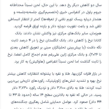
سال دو کاهش دیگر رخ دهد. با این حال، لحن نسبتاً محتاطانه
جروم پاول در کنفرانس خبری («تصمیم‌گیری جلسه‌به‌جلسه» و
هشدار درباره ریسک تورم ناشی از تعرفه‌ها) کمتر از انتظار انبساطی
تلقی شد و باعث تقویت دوباره دلار و بازده اوراق قرضه گردید.
هم‌زمان، سایر بانک‌های مرکزی نیز واکنش نشان دادند: بانک
کانادا نرخ را کاهش داد، بانک انگلستان نرخ را در ۴ درصد ثابت
نگه داشت (با پیش‌بینی تحلیلگران مبنی بر تعویق کاهش بعدی
تا ۲۰۲۶)، و بانک مرکزی ژاپن على‌رغم عدم اجماع کامل اعضا، نرخ
را ثابت گذاشت اما لحن نسبتاً انقباضی (هاوکیش) به کار برد.
در بازار فلزات گران‌بها، طلا و نقره با پشتوانه انتظارات کاهش بیشتر
نرخ بهره و تشدید تنش‌های ژئوپلیتیک، رکوردهای تاریخی پی‌درپی
ثبت کردند؛ طلا به بالای ۳,۷۰۰ دلار و نزدیک رکورد ۳,۷۳۰ دلار
رسید، در حالی که نقره به بالاترین سطح ۱۴ ساله (حدود ۴۳.۵ تا
۴۴ دلار) صعود کرد. عوامل حمایتی شامل رهگیری جنگنده‌های