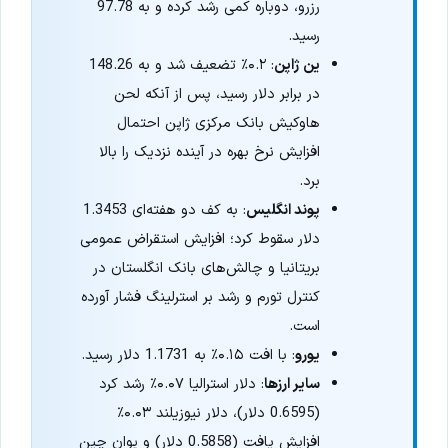
رزرو، دوباره کمی رشد کرده و به 97.78
رسید.
ین ژاپن
: ۰.۲٪ تضعیف شد و به 148.26
در برابر دلار رسید، پس از آنکه لحن
هاوکیش بانک مرکزی ژاپن احتمال
افزایش نرخ بهره در آینده نزدیک را بالا
برد.
پوند انگلیس
: به کف دو هفته‌ای 1.3453
دلار سقوط کرد؛ افزایش استقراض عمومی
بریتانیا و چالش‌های بانک انگلستان در
کنترل تورم و رشد بر استرلینگ فشار آورده
است.
یورو
: با افت ۰.۱۵٪ به 1.1731 دلار رسید.
سایر ارزها
: دلار استرالیا ۰.۰۷٪ رشد کرد
(0.6595 دلار)، دلار نیوزیلند ۰.۰۳٪
افزایش یافت (0.5858 دلار) و یوان چین