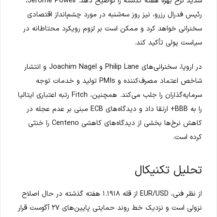
شدید نرخ بهره هفته گذشته را توضیح دهد. Jerome Powell،
رئیس فدرال رزرو، نیز روز سه‌شنبه در مورد چشم‌انداز اقتصادی
سخنرانی خواهد کرد و ممکن است بر لزوم رویکرد محتاطانه در
سیاست پولی تأکید کند.
در اروپا، سخنرانی‌های Philip Lane و Joachim Nagel و انتشار
شاخص اعتماد مصرف‌کننده و PMIs تولید و خدمات توجه
سرمایه‌گذاران را جلب می‌کند. همچنین، Fitch رتبه اعتباری ایتالیا
را به BBB+ ارتقا داد و دیدگاه‌های ECB مبنی بر عدم عجله در
کاهش نرخ‌ها بخشی از دیدگاه‌های کاهشی Centeno را خنثی
کرده است.
تحلیل تکنیکال
از نظر فنی، EUR/USD از قله ۱.۱۹۱۸ هفته گذشته در حال اصلاح
نزولی است و نزدیک خط روند حمایتی پایین‌های ۲۷ آگوست قرار