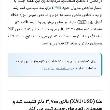
در بخش داده‌های اقتصادی، سرمایه‌گذاران این هفته چشم به
انتشار شاخص مدیران خرید (
PMI
) برای ماه سپتامبر، آمار رشد
تولید ناخالص داخلی سه‌ماهه دوم و شاخص تورمی مورد علاقه
فدرال رزرو (
PCE
) دارند. بر اساس پیش‌بینی‌ها، رشد اقتصادی
سه‌ماهه دوم سالانه ۳.۳٪ باقی می‌ماند، در حالی که شاخص PCE
احتمالاً در ماه آگوست به ۰.۲٪ کاهش می‌یابد اما نرخ سالانه ۲.۹٪
همچنان بالاتر از هدف ۲٪ فدرال رزرو است.
برای دسترسی به چارت زنده شاخص داوجونز از این لینک
استفاده نمایید:
چارت شاخص داوجونز
طلا (XAU/USD) بالای ۳,۷۰۰ دلار تثبیت شد و
همچنان رکوردهای جدید ثبت می کند