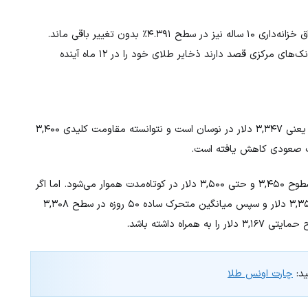
) با رشد ۰.۱۹٪ به ۹۹.۰۳ رسید. بازده اوراق خزانه‌داری ۱۰ ساله نیز در سطح ۴.۳۹۱٪ بدون تغییر باقی ماند.
همچنین، نتایج نظرسنجی شورای جهانی طلا نشان داد که اکثر بانک‌های مرکزی قصد دارند ذخایر طلای خود را در ۱۲ ماه آینده
از منظر تکنیکال، قیمت طلا در نزدیکی پایین‌ترین سطح هفتگی یعنی ۳,۳۴۷ دلار در نوسان است و نتوانسته مقاومت کلیدی ۳,۴۰۰
در صورت عبور از مقاومت ۳,۴۰۰ دلاری، مسیر برای دستیابی به سطوح ۳,۴۵۰ و حتی ۳,۵۰۰ دلار در کوتاه‌مدت هموار می‌شود. اما اگر
قیمت به زیر ۳,۳۷۰ دلار سقوط کند، احتمالاً به سطح حمایتی ۳,۳۵۰ دلار و سپس میانگین متحرک ساده ۵۰ روزه در سطح ۳,۳۰۸
ه داشته باشد.
ید:
چارت اونس طلا