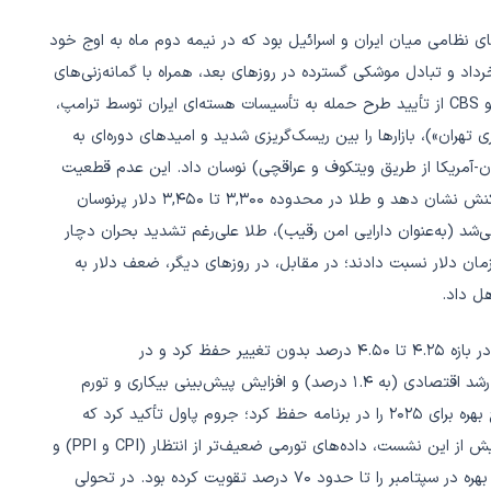
 تنش‌های نظامی میان ایران و اسرائیل بود که در نیمه دوم ماه به اوج خود
. حمله اسرائیل به تأسیسات نظامی و هسته‌ای ایران در ۱۳ خرداد و تبادل موشکی گسترده در روزهای بعد، همراه با گمانه‌زنی‌های
فزاینده درباره ورود مستقیم آمریکا (گزارش‌های وال‌استریت‌ژورنال و CBS از تأیید طرح حمله به تأسیسات هسته‌ای ایران توسط ترامپ،
تهران»)، بازارها را بین ریسک‌گریزی شدید و امیدهای دوره‌ای به
-آمریکا از طریق ویتکوف و عراقچی) نوسان داد. این عدم قطعیت
ژئوپولیتیک باعث شد قیمت نفت با جهش بیش از ۶ درصدی واکنش نشان دهد و طلا در محدوده ۳,۳۰۰ تا ۳,۴۵۰ دلار پرنوسان
‌شد (به‌عنوان دارایی امن رقیب)، طلا علی‌رغم تشدید بحران دچار
زمان دلار نسبت دادند؛ در مقابل، در روزهای دیگر، ضعف دلار به
در حوزه سیاست پولی، فدرال رزرو در نشست ۱۸ ژوئن نرخ بهره را در بازه ۴.۲۵ تا ۴.۵۰ درصد بدون تغییر حفظ کرد و در
پیش‌بینی‌های به‌روزرسانی‌شده (SEP)، با وجود کاهش پیش‌بینی رشد اقتصادی (به ۱.۴ درصد) و افزایش پیش‌بینی بیکاری و تورم
هسته PCE (به ۳.۱ درصد)، همچنان کاهش ۵۰ واحد پایه‌ای نرخ بهره برای ۲۰۲۵ را در برنامه حفظ کرد؛ جروم پاول تأکید کرد که
اثرات تعرفه‌ها هنوز به‌طور کامل در اقتصاد نمایان نشده است. پیش از این نشست، داده‌های تورمی ضعیف‌تر از انتظار (CPI و PPI) و
ضعف فروش خرده‌فروشی و بازار کار آمریکا امیدها به کاهش نرخ بهره در سپتامبر را تا حدود ۷۰ درصد تقویت کرده بود. در تحولی