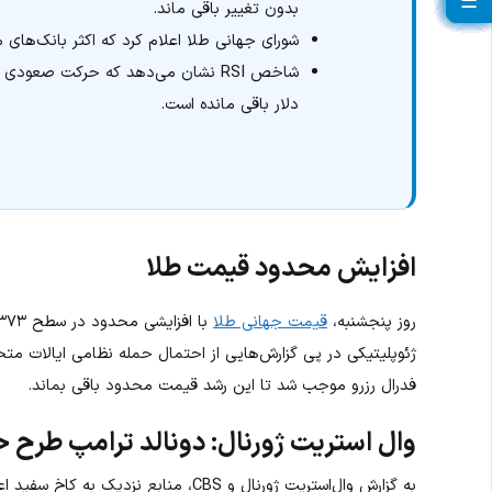
☰
☰
☰
☰
☰
☰
☰
☰
☰
☰
☰
☰
☰
☰
☰
☰
☰
☰
☰
بدون تغییر باقی ماند.
شورای جهانی طلا اعلام کرد که اکثر بانک‌های م
دلار باقی مانده است.
افزایش محدود قیمت طلا
روز پنجشنبه،
قیمت جهانی طلا
ژئوپلیتیکی در پی گزارش‌هایی از احتمال حمله نظامی ایالات متحد
فدرال رزرو موجب شد تا این رشد قیمت محدود باقی بماند.
وال استریت ژورنال: دونالد ترامپ طرح حمل
به گزارش وال‌استریت ژورنال و CBS، منابع