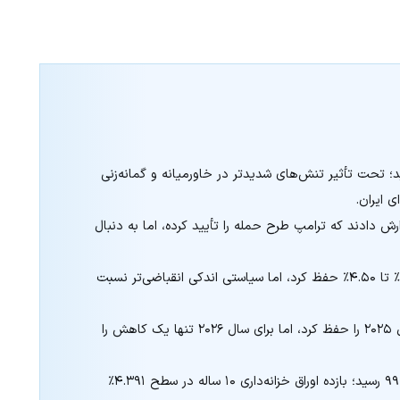
۰.۱٪ افزایش به ۳,۳۷۳ دلار رسید؛ تحت تأثیر تنش‌های شدیدتر در خاورمیانه و گمانه‌زنی
ی ایران.
‌هایی مانند وال استریت ژورنال و CBS گزارش دادند که ترامپ طرح حمله را تأیید کرده، اما به دنبال
فدرال رزرو نرخ بهره را بدون تغییر در بازه ۴.۲۵٪ تا ۴.۵۰٪ حفظ کرد، اما سیاستی اندکی انقباضی‌تر نسبت
فدرال رزرو کاهش دو مرحله‌ای نرخ بهره در سال ۲۰۲۵ را حفظ کرد، اما برای سال ۲۰۲۶ تنها یک کاهش را
شاخص دلار آمریکا (DXY) با ۰.۱۹٪ رشد به ۹۹.۰۳ رسید؛ بازده اوراق خزانه‌داری ۱۰ ساله در سطح ۴.۳۹۱٪