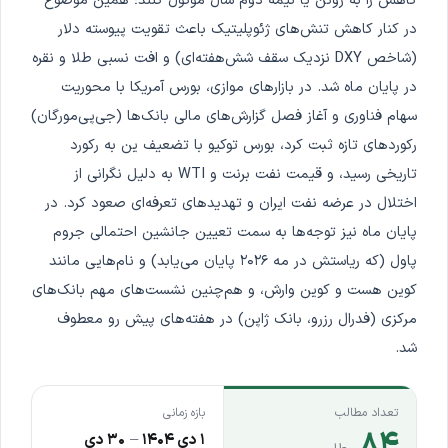
کاهش را به ژوئن یا نیمه دوم سال موکول کنند؛ همین موضوع
در کنار کاهش تنش‌های ژئوپلیتیک باعث تقویت پیوسته دلار
(شاخص DXY نزدیک سقف شش‌هفته‌ای) و افت نسبی طلا و نقره
در پایان ماه شد. در بازارهای موازی، بورس آمریکا با محوریت
سهام فناوری و آغاز فصل گزارش‌های مالی بانک‌ها (جی‌پی‌مورگان)
رکوردهای تازه ثبت کرد، بورس توکیو با تضعیف ین به رکورد
تاریخی رسید، و قیمت نفت برنت و WTI به دلیل نگرانی از
اختلال در عرضه نفت ایران و تهدیدهای تعرفه‌ای صعود کرد. در
پایان ماه نیز توجه‌ها به سمت تعیین جانشین احتمالی جروم
پاول (که ریاستش در مه ۲۰۲۶ پایان می‌یابد) و نام‌هایی مانند
کوین هست و کوین وارش، و هم‌چنین نشست‌های مهم بانک‌های
مرکزی (فدرال رزرو، بانک ژاپن) در هفته‌های پیش رو معطوف
شد.
تعداد مطالب
بازه زمانی
۸۴
۱ دی ۱۴۰۴
–
۳۰ دی