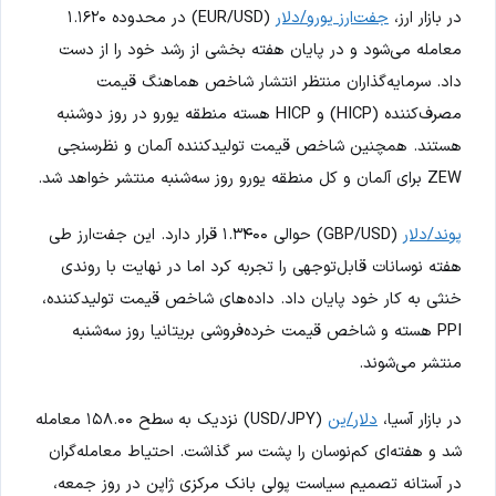
در بازار ارز،
جفت‌ارز یورو/دلار
(EUR/USD) در محدوده ۱.۱۶۲۰
معامله می‌شود و در پایان هفته بخشی از رشد خود را از دست
داد. سرمایه‌گذاران منتظر انتشار شاخص هماهنگ قیمت
مصرف‌کننده (HICP) و HICP هسته منطقه یورو در روز دوشنبه
هستند. همچنین شاخص قیمت تولیدکننده آلمان و نظرسنجی
ZEW برای آلمان و کل منطقه یورو روز سه‌شنبه منتشر خواهد شد.
پوند/دلار
(GBP/USD) حوالی ۱.۳۴۰۰ قرار دارد. این جفت‌ارز طی
هفته نوسانات قابل‌توجهی را تجربه کرد اما در نهایت با روندی
خنثی به کار خود پایان داد. داده‌های شاخص قیمت تولیدکننده،
PPI هسته و شاخص قیمت خرده‌فروشی بریتانیا روز سه‌شنبه
منتشر می‌شوند.
در بازار آسیا،
دلار/ین
(USD/JPY) نزدیک به سطح ۱۵۸.۰۰ معامله
شد و هفته‌ای کم‌نوسان را پشت سر گذاشت. احتیاط معامله‌گران
در آستانه تصمیم سیاست پولی بانک مرکزی ژاپن در روز جمعه،