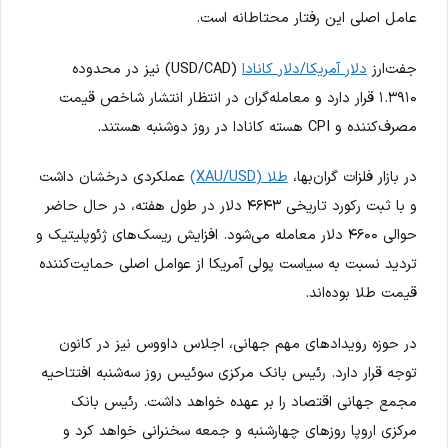
عامل اصلی این رفتار محتاطانه است.
جفت‌ارز
دلار آمریکا/دلار کانادا
(USD/CAD) نیز در محدوده
۱.۳۹۱۰ قرار دارد و معامله‌گران در انتظار انتشار شاخص قیمت
مصرف‌کننده و CPI هسته کانادا در روز دوشنبه هستند.
در بازار فلزات گران‌بها،
طلا (XAU/USD)
عملکردی درخشان داشت
و با ثبت رکورد تاریخی ۴۶۴۳ دلار در طول هفته، در حال حاضر
حوالی ۴۶۰۰ دلار معامله می‌شود. افزایش ریسک‌های ژئوپلیتیک و
تردید نسبت به سیاست پولی آمریکا از عوامل اصلی حمایت‌کننده
قیمت طلا بوده‌اند.
در حوزه رویدادهای مهم جهانی، اجلاس داووس نیز در کانون
توجه قرار دارد. رئیس بانک مرکزی سوئیس روز سه‌شنبه افتتاحیه
مجمع جهانی اقتصاد را بر عهده خواهد داشت. رئیس بانک
مرکزی اروپا روزهای چهارشنبه و جمعه سخنرانی خواهد کرد و