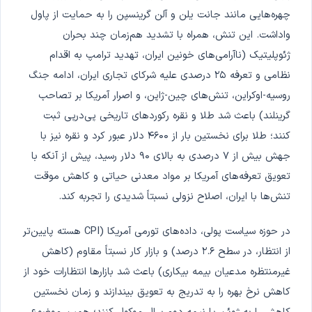
چهره‌هایی مانند جانت یلن و آلن گرینسپن را به حمایت از پاول
واداشت. این تنش، همراه با تشدید هم‌زمان چند بحران
ژئوپلیتیک (ناآرامی‌های خونین ایران، تهدید ترامپ به اقدام
نظامی و تعرفه ۲۵ درصدی علیه شرکای تجاری ایران، ادامه جنگ
روسیه-اوکراین، تنش‌های چین-ژاپن، و اصرار آمریکا بر تصاحب
گرینلند) باعث شد طلا و نقره رکوردهای تاریخی پی‌درپی ثبت
کنند؛ طلا برای نخستین بار از ۴۶۰۰ دلار عبور کرد و نقره نیز با
جهش بیش از ۷ درصدی به بالای ۹۰ دلار رسید، پیش از آنکه با
تعویق تعرفه‌های آمریکا بر مواد معدنی حیاتی و کاهش موقت
تنش‌ها با ایران، اصلاح نزولی نسبتاً شدیدی را تجربه کند.
در حوزه سیاست پولی، داده‌های تورمی آمریکا (CPI هسته پایین‌تر
از انتظار، در سطح ۲.۶ درصد) و بازار کار نسبتاً مقاوم (کاهش
غیرمنتظره مدعیان بیمه بیکاری) باعث شد بازارها انتظارات خود از
کاهش نرخ بهره را به تدریج به تعویق بیندازند و زمان نخستین