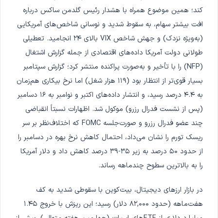
کند؛ همین موضوع همراه با هشدار رئیس گلدمن ساکس درباره
افت بیشتر سهام، به سقوط شدید و نوسانی شاخص‌های آمریکایی
(به‌ویژه نزدک) و جهش شاخص VIX بالای ۲۴ انجامید. تعطیلی
طولانی دولت آمریکا داده‌های اقتصادی از جمله گزارش اشتغال
(NFP) را با تأخیر و به‌صورت پراکنده منتشر کرد؛ گزارش سپتامبر
بسیار قوی‌تر از انتظار بود (۱۱۹ هزار شغل) اما نرخ بیکاری هم‌زمان
به ۴.۴ درصد رسید، و انتشار داده‌های اکتبر و نوامبر به ۱۶ دسامبر
(پس از نشست فدرال رزرو) موکول شد. اظهارات نسبتاً انقباضی
چند عضو فدرال رزرو و صورت‌جلسه FOMC که اختلاف‌نظر بر سر
ریسک تورم را نشان می‌داد، احتمال کاهش نرخ بهره در دسامبر را
از حدود ۵۰ درصد به زیر ۳۵-۳۹ درصد کاهش داد و دلار آمریکا
را به بالاترین سطوح چندماهه رساند.
در بازار ارزهای دیجیتال، بیت‌کوین با سقوطی شدید به کف
هفت‌ماهه (حدود ۸۲,۰۰۰ دلار) رسید؛ این ریزش با خروج ۱.۴۵