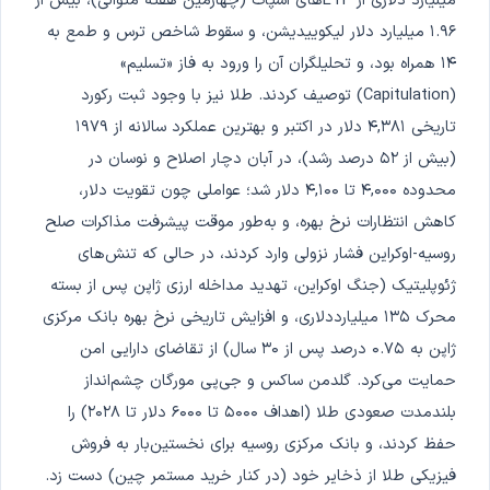
میلیارد دلاری از ETFهای اسپات (چهارمین هفته متوالی)، بیش از
۱.۹۶ میلیارد دلار لیکوییدیشن، و سقوط شاخص ترس و طمع به
۱۴ همراه بود، و تحلیلگران آن را ورود به فاز «تسلیم»
(Capitulation) توصیف کردند. طلا نیز با وجود ثبت رکورد
تاریخی ۴,۳۸۱ دلار در اکتبر و بهترین عملکرد سالانه از ۱۹۷۹
(بیش از ۵۲ درصد رشد)، در آبان دچار اصلاح و نوسان در
محدوده ۴,۰۰۰ تا ۴,۱۰۰ دلار شد؛ عواملی چون تقویت دلار،
کاهش انتظارات نرخ بهره، و به‌طور موقت پیشرفت مذاکرات صلح
روسیه-اوکراین فشار نزولی وارد کردند، در حالی که تنش‌های
ژئوپلیتیک (جنگ اوکراین، تهدید مداخله ارزی ژاپن پس از بسته
محرک ۱۳۵ میلیارددلاری، و افزایش تاریخی نرخ بهره بانک مرکزی
ژاپن به ۰.۷۵ درصد پس از ۳۰ سال) از تقاضای دارایی امن
حمایت می‌کرد. گلدمن ساکس و جی‌پی مورگان چشم‌انداز
بلندمدت صعودی طلا (اهداف ۵۰۰۰ تا ۶۰۰۰ دلار تا ۲۰۲۸) را
حفظ کردند، و بانک مرکزی روسیه برای نخستین‌بار به فروش
فیزیکی طلا از ذخایر خود (در کنار خرید مستمر چین) دست زد.