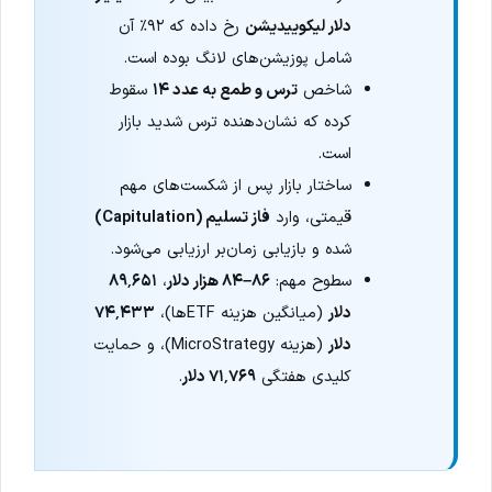
دلار لیکوییدیشن
رخ داده که ۹۲٪ آن
شامل پوزیشن‌های لانگ بوده است.
شاخص
ترس و طمع به عدد ۱۴
سقوط
کرده که نشان‌دهنده ترس شدید بازار
است.
ساختار بازار پس از شکست‌های مهم
قیمتی، وارد
فاز تسلیم (Capitulation)
شده و بازیابی زمان‌بر ارزیابی می‌شود.
سطوح مهم:
۸۶–۸۴ هزار دلار
،
۸۹٬۶۵۱
دلار
(میانگین هزینه ETFها)،
۷۴٬۴۳۳
دلار
(هزینه MicroStrategy)، و حمایت
کلیدی هفتگی
۷۱٬۷۶۹ دلار
.