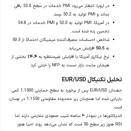
در اروپا، انتظار می‌رود PMI خدمات در سطح 53.0 باقی
بماند و PMI تولید به 50.2 برسد.
در آمریکا، PMI تولید به 52.0 و PMI خدمات در 54.8
تخمین زده شده است.
شاخص احساسات مصرف‌کننده میشیگان احتمالاً از 50.3
به
50.5
افزایش می‌یابد.
نرخ بیکاری آمریکا با افزایش غیرمنتظره به
۴.۴٪
بخشی از
هیجان مثبت بازار نسبت به NFP را خنثی کرد.
تحلیل تکنیکال EUR/USD
جفت‌ارز EUR/USD پس از برخورد به سطح حمایتی 1.1500 کمی
بازیابی شده اما همچنان زیر محدوده مقاومتی 1.1550 در نوسان
است.
اندیکاتورها در نمودار ۴ ساعته شیب صعودی ملایمی دارند اما
RSI هنوز زیر سطح 50 است که نشان می‌دهد روند احیا هنوز