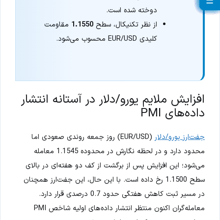
☰
☰
☰
☰
☰
☰
☰
☰
☰
☰
☰
☰
☰
☰
☰
☰
☰
☰
☰
☰
دوخته شده است.
از نظر تکنیکال، سطح
1.1550
مقاومت
کلیدی EUR/USD محسوب می‌شود.
افزایش ملایم یورو/دلار در آستانه انتشار
داده‌های PMI
جفت‌ارز یورو/دلار
(EUR/USD) روز جمعه روندی صعودی اما
محدود دارد و در لحظه نگارش در محدوده 1.1545 معامله
می‌شود؛ این افزایش پس از برگشت از کف دو هفته‌ای در بالای
سطح 1.1500 رخ داده است. با این حال، این جفت‌ارز همچنان
در مسیر ثبت کاهش هفتگی حدود 0.7 درصدی قرار دارد.
معامله‌گران اکنون منتظر انتشار داده‌های اولیه شاخص PMI