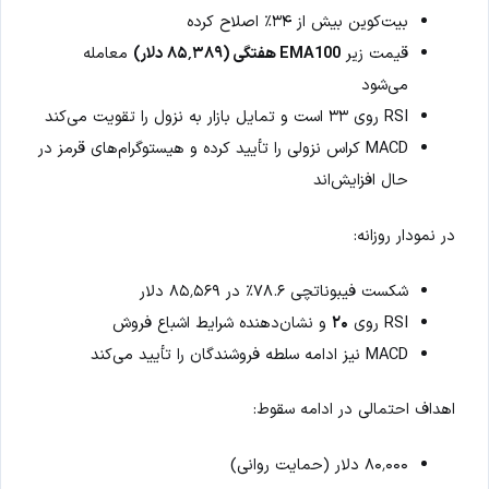
بیت‌کوین بیش از ۳۴٪ اصلاح کرده
قیمت زیر
EMA100 هفتگی (۸۵٬۳۸۹ دلار)
معامله
می‌شود
RSI روی ۳۳ است و تمایل بازار به نزول را تقویت می‌کند
MACD کراس نزولی را تأیید کرده و هیستوگرام‌های قرمز در
حال افزایش‌اند
در نمودار روزانه:
شکست فیبوناتچی ۷۸.۶٪ در ۸۵٬۵۶۹ دلار
RSI روی
۲۰
و نشان‌دهنده شرایط اشباع فروش
MACD نیز ادامه سلطه فروشندگان را تأیید می‌کند
اهداف احتمالی در ادامه سقوط:
۸۰٬۰۰۰ دلار (حمایت روانی)