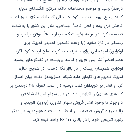
حفظ کردند. در بریتانیا، تورم به بالاترین سطح ۱۸ ماهه (۳.۸
درصد) رسید و موضع محتاطانه بانک مرکزی انگلستان درباره
کاهش نرخ بهره را تقویت کرد، در حالی که بانک مرکزی نیوزیلند با
کاهش نرخ بهره و لحن کاملاً انبساطی، دلار این کشور را به شدت
تضعیف کرد. در عرصه ژئوپلیتیک، دیدار نسبتاً موفق ترامپ و
زلنسکی در کاخ سفید (با وعده تضمین امنیتی آمریکا برای
اوکراین) امیدهایی برای پیشرفت مذاکرات صلح ایجاد کرد، اگرچه
عدم اعلام آتش‌بس فوری و ادامه بن‌بست در گفتگوهای روسیه-
اوکراین همچنان ریسک را در بازار نگه داشت؛ در همین حال،
آمریکا تحریم‌های تازه‌ای علیه شبکه حمل‌ونقل نفت ایران اعمال
کرد و فشار بر خریداران نفت روسیه (از جمله تعرفه ۲۵ درصدی بر
کالاهای هندی) را افزایش داد. در بازار سهام آمریکا، شاخص
داوجونز با وجود فشار فروش سهام فناوری (به‌ویژه انویدیا و
پالانتیر) و گزارش ضعیف‌تر از انتظار والمارت و هوم‌دیپو، بار دیگر
رکورد تاریخی خود را در بالای ۴۶,۲۰۰ واحد ثبت کرد.