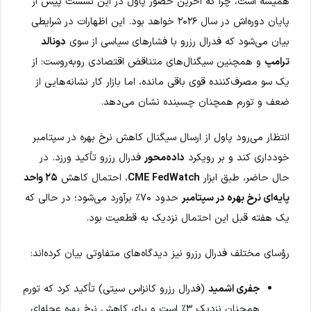
همیشه است، چرا که آخرین حضور پاول در این نشست پیش از
پایان دوره‌اش در سال ۲۰۲۶ خواهد بود. این اظهارات در شرایطی
بیان می‌شود که فدرال رزرو با فشارهای سیاسی از سوی
دونالد
ترامپ
و همچنین سیگنال‌های متناقض اقتصادی روبه‌روست: از
یک سو مصرف‌کننده قوی باقی مانده، اما بازار کار نشانه‌هایی از
ضعف و تورم همچنان چسبنده نشان می‌دهد.
انتظار می‌رود پاول از ارسال سیگنال کاهش نرخ بهره در سپتامبر
خودداری کند و بر رویکرد
داده‌محور
فدرال رزرو تأکید ورزد. در
حال حاضر، طبق ابزار
CME FedWatch
، احتمال کاهش
۲۵ واحد
پایه‌ای نرخ بهره در سپتامبر
حدود ۷۰٪ برآورد می‌شود؛ در حالی که
یک هفته قبل این احتمال نزدیک به قطعیت بود.
رؤسای مختلف فدرال رزرو نیز دیدگاه‌های متفاوتی بیان کرده‌اند:
جفری اشمید
(فدرال رزرو کانزاس سیتی) تأکید کرد که تورم
همچنان نزدیک ۳٪ است و برای کاهش نرخ بهره عجله‌ای