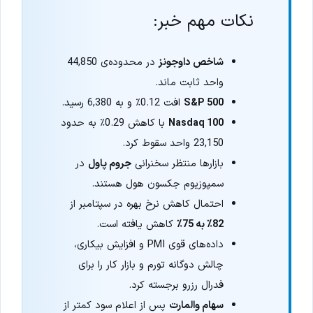
نکات مهم خبر:
شاخص داوجونز
در محدوده‌ی 44,850
واحد ثابت ماند.
S&P 500
افت 0.12٪ و به 6,380 رسید.
Nasdaq 100
با کاهش 0.29٪ به حدود
23,150 واحد سقوط کرد.
بازارها منتظر سخنرانی
جروم پاول
در
سمپوزیوم جکسون هول هستند.
احتمال کاهش نرخ بهره در سپتامبر از
82٪ به 75٪
کاهش یافته است.
داده‌های قوی PMI و افزایش بیکاری،
چالش دوگانه تورم و بازار کار را برای
فدرال رزرو برجسته کرد.
سهام والمارت
پس از اعلام سود کمتر از