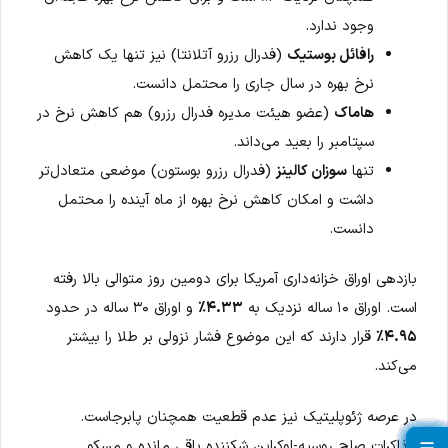
وجود ندارد.
رافائل بوستیک
(فدرال رزرو آتلانتا) نیز تنها یک کاهش
نرخ بهره در سال جاری را محتمل دانست.
هاماک
(عضو هیئت مدیره فدرال رزرو) هم کاهش نرخ در
سپتامبر را بعید می‌داند.
تنها
سوزان کالینز
(فدرال رزرو بوستون) موضعی متعادل‌تر
داشت و امکان کاهش نرخ بهره از ماه آینده را محتمل
دانست.
بازدهی اوراق خزانه‌داری آمریکا برای دومین روز متوالی بالا رفته
است. اوراق ۱۰ ساله نزدیک به
۴.۳۳٪
و اوراق ۳۰ ساله در حدود
۴.۹۵٪
قرار دارند که این موضوع فشار نزولی بر طلا را بیشتر
می‌کند.
در عرصه ژئوپلیتیک نیز عدم قطعیت همچنان پابرجاست.
مذاکرات صلح روسیه-اوکراین شکننده باقی مانده و مسکو