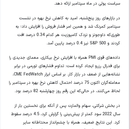
سیاست پولی در ماه سپتامبر ارائه دهد.
در بازارهای روز پنج‌شنبه، امید به کاهش نرخ بهره در نشست
سپتامبر کمرنگ شد و همین امر فشار فروش را افزایش داد؛ به
طوری‌که داوجونز و نزدک کامپوزیت هر کدام 0.34 درصد افت
کردند و S&P 500 نیز 0.4 درصد پایین آمد.
داده‌های قوی PMI همراه با افزایش نرخ بیکاری، معمای جدیدی را
برای فدرال رزرو ایجاد کرده است: تداوم فشارهای تورمی در برابر
نشانه‌هایی از ضعف در بازار کار. بر اساس ابزار CME FedWatch،
معامله‌گران اکنون 75 درصد احتمال کاهش نرخ بهره در سپتامبر را
لحاظ می‌کنند، در حالی‌که این رقم روز چهارشنبه 82 درصد بود.
در بخش شرکتی، سهام والمارت پس از آنکه برای نخستین بار از
سال 2022 سود کمتر از پیش‌بینی را گزارش کرد، 4.5 درصد سقوط
کرد. این نتایج ضعیف، همراه با چشم‌انداز محتاطانه سایر