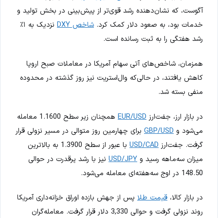
آگوست، که نشان‌دهنده رشد قوی‌تر از پیش‌بینی در بخش تولید و
خدمات بود، به صعود دلار کمک کرد.
شاخص DXY
نزدیک به ۱٪
رشد هفتگی را به ثبت رسانده است.
همزمان، شاخص‌های آتی سهام آمریکا در معاملات صبح اروپا
کاهش یافتند، در حالی‌که وال‌استریت نیز روز گذشته در محدوده
منفی بسته شد.
در بازار ارز، جفت‌ارز
EUR/USD
همچنان زیر سطح 1.1600 معامله
می‌شود و
GBP/USD
برای چهارمین روز متوالی در مسیر نزولی قرار
گرفت. جفت‌ارز
USD/CAD
با عبور از سطح 1.3900 به بالاترین
میزان سه‌ماهه رسید و
USD/JPY
نیز با رشد پرقدرت در حوالی
148.50 در اوج سه‌هفته‌ای معامله می‌شود.
در بازار کالا،
قیمت طلا
پس از جهش بازده اوراق خزانه‌داری آمریکا
روند نزولی گرفت و حوالی 3,330 دلار قرار گرفت. معامله‌گران