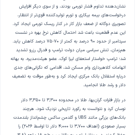
نشان‌دهنده تداوم فشار تورمی بودند، و از سوی دیگر افزایش
درخواست‌های بیمه بیکاری و تورم تولیدکننده قوی‌تر از انتظار،
تصویری دوگانه از ضعف بازار کار در کنار ریسک تورمی ایجاد کرد.
این عدم قطعیت باعث شد احتمال کاهش نرخ بهره در نشست
سپتامبر از حدود ۹۰ درصد به کمتر از ۷۰-۷۵ درصد کاهش یابد.
هم‌زمان، تنش سیاسی میان دولت ترامپ و فدرال رزرو تشدید
شد؛ ترامپ خواستار استعفای لیزا کوک، عضو هیئت‌مدیره، به بهانه
اتهامات کلاهبرداری وام مسکن شد، اقدامی که نگرانی‌های جدی
درباره استقلال بانک مرکزی ایجاد کرد و به‌طور موقت به تضعیف
دلار و رشد طلا انجامید.
در بازار فلزات گران‌بها، طلا در محدوده ۳,۳۰۰ تا ۳,۳۵۰ دلار
نوسان کرد و نتوانست به رکورد تاریخی نزدیک شود، هرچند
بانک‌های بزرگی مانند UBS و گلدمن ساکس چشم‌انداز بلندمدت
بسیار صعودی (اهداف ۳,۷۰۰ تا ۴,۰۰۰ دلار تا اواسط ۲۰۲۶) را