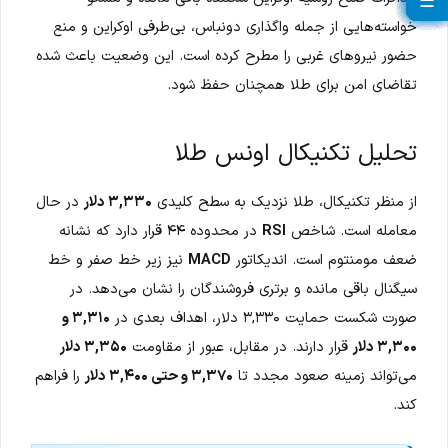
☰
☰
☰
☰
☰
☰
☰
☰
☰
☰
☰
☰
☰
☰
☰
☰
☰
☰
☰
☰
خواسته‌هایی از جمله واگذاری دونباس، بی‌طرفی اوکراین و منع
حضور نیروهای غربی را مطرح کرده است. این وضعیت باعث شده
تقاضای امن برای طلا همچنان حفظ شود.
تحلیل تکنیکال اونس طلا
از منظر تکنیکال، طلا نزدیک به سطح کلیدی
۳,۳۳۰ دلار
در حال
معامله است. شاخص
RSI
در محدوده ۴۴ قرار دارد که نشانه
ضعف مومنتوم است. اندیکاتور
MACD
نیز زیر خط صفر و خط
سیگنال باقی مانده و برتری فروشندگان را نشان می‌دهد. در
صورت شکست حمایت ۳,۳۳۰ دلار، اهداف بعدی در
۳,۳۱۰ و
۳,۳۰۰ دلار
قرار دارند. در مقابل، عبور از مقاومت
۳,۳۵۰ دلار
می‌تواند زمینه صعود مجدد تا
۳,۳۷۰ و حتی ۳,۴۰۰ دلار
را فراهم
کند.