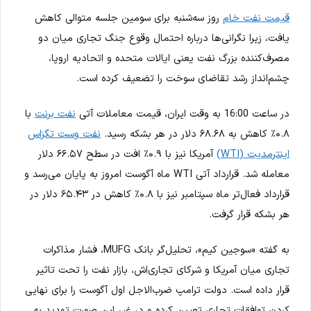
قیمت نفت خام
روز سه‌شنبه برای سومین جلسه متوالی کاهش
یافت، زیرا نگرانی‌ها درباره احتمال وقوع جنگ تجاری میان دو
مصرف‌کننده بزرگ نفت یعنی ایالات متحده و اتحادیه اروپا،
چشم‌انداز رشد تقاضای سوخت را تضعیف کرده است.
در ساعت 16:00 به وقت ایران، قیمت معاملات آتی
نفت برنت
با
۰.۸٪ کاهش به ۶۸.۶۸ دلار در هر بشکه رسید.
نفت وست تگزاس
اینترمدیت (WTI)
آمریکا نیز با ۰.۹٪ افت در سطح ۶۶.۵۷ دلار
معامله شد. قرارداد آتی WTI ماه آگوست امروز به پایان می‌رسد و
قرارداد فعال‌تر ماه سپتامبر نیز با ۰.۸٪ کاهش در ۶۵.۴۳ دلار در
هر بشکه قرار گرفت.
به گفته «سوجین کیم»، تحلیل‌گر بانک MUFG، فشار مذاکرات
تجاری میان آمریکا و شرکای تجاری‌اش، بازار نفت را تحت تاثیر
قرار داده است. دولت ترامپ ضرب‌الاجل اول آگوست را برای نهایی
کردن توافقات تجاری تعیین کرده و در غیر این صورت تهدید به