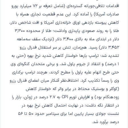
اقدامات تلافی‌جویانه گسترده‌ای (شامل تعرفه بر ۷۲ میلیارد یورو
صادرات آمریکا) را آماده کرد. این عدم قطعیت تجاری همراه با
کاهش پیوسته بازدهی اوراق خزانه‌داری آمریکا و افت شاخص دلار،
طلا را به روند صعودی پایداری واداشت؛ طلا از محدوده ۳,۳۰۰
دلار در ابتدای ماه به بالای ۳,۴۰۰ دلار (نزدیک سقف سه‌ماهه
۳,۴۵۲ دلار) رسید. هم‌زمان، تنش بر سر استقلال فدرال رزرو
تشدید شد؛ ترامپ بارها خواستار کاهش شدید نرخ بهره (حتی به
۱ درصد) و انتقاد از جروم پاول شد، و برخی متحدان کنگره‌ای وی
حتی طرح اتهام علیه پاول را مطرح کردند، هرچند ترامپ برکناری
وی را رسماً تکذیب کرد. اختلاف‌نظر آشکار میان اعضای فدرال رزرو
(کوگلر و بوستیک محتاط در برابر والر که خواستار کاهش
زودهنگام بود) و افزایش تورم CPI به ۲.۷ درصد در ژوئن، بازار را
در انتظار نگه داشت؛ در نهایت احتمال کاهش نرخ بهره در
نشست جولای بسیار پایین اما برای سپتامبر حدود ۵۰ تا ۵۶
درصد برآورد شد.