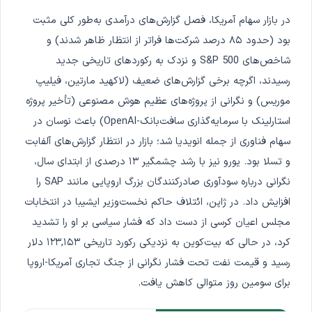
در بازار سهام آمریکا، فصل گزارش‌های درآمدی به‌طور کلی مثبت
بود (حدود ۸۵ درصد شرکت‌ها فراتر از انتظار ظاهر شدند) و
شاخص‌های S&P 500 و نزدک به رکوردهای تاریخی جدید
رسیدند، اگرچه برخی گزارش‌های ضعیف (لاکهید مارتین، فیلیپ
موریس) و نگرانی از پروژه‌های عظیم هوش مصنوعی (تأخیر پروژه
استارلینک با سرمایه‌گذاری سافت‌بانک-OpenAI) باعث نوسان در
سهام فناوری از جمله انویدیا شد؛ بازار در انتظار گزارش‌های آلفابت
و تسلا بود. یورو نیز با رشد چشمگیر ۱۳ درصدی از ابتدای سال،
نگرانی درباره سودآوری صادرکنندگان بزرگ اروپایی مانند SAP را
افزایش داد. در ژاپن، ائتلاف حاکم نخست‌وزیر ایشیبا در انتخابات
مجلس اعیان کرسی از دست داد که فشار سیاسی بر او را تشدید
کرد، در حالی که بیت‌کوین به نزدیکی رکورد تاریخی ۱۲۳,۱۵۳ دلار
رسید و قیمت نفت تحت فشار نگرانی از جنگ تجاری آمریکا-اروپا
برای سومین روز متوالی کاهش یافت.