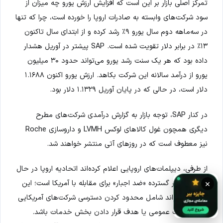
تمرکز اصلی بازار بر این است که افزایش ارزش یورو چه میزان از
سود شرکت‌های وابسته به صادرات اروپا را خورده است، چرا که تنها
در سه‌ماهه دوم سال یورو ۹٪ رشد کرده و از ابتدای سال تاکنون
۱۳٪ در برابر دلار تقویت شده است. SAP پیشتر در آوریل هشدار
داده بود که هر یک سنت رشد یورو می‌تواند حدود ۳۰ میلیون
یورو از درآمد سالانه این شرکت بکاهد. ارزش یورو اکنون ۱.۱۶۸۸
دلار است، در حالی که در پایان آوریل ۱.۱۳۲۹ دلار بود.
در کنار SAP، توجه بازار به گزارش درآمدی شرکت‌های مطرح
دیگری همچون غول کالاهای لوکس LVMH و داروسازی Roche
نیز معطوف است که در روزهای آتی منتشر خواهند شد.
از طرفی، دیپلمات‌های اروپایی اعلام کرده‌اند اتحادیه اروپا در حال
بررسی تدابیر گسترده «ضد اجبار» برای مقابله با آمریکا است؛ این
×
تدابیر می‌تواند شامل محدود کردن دسترسی شرکت‌های آمریکایی
به مناقصات عمومی یا هدف قرار دادن بخش خدمات باشد.