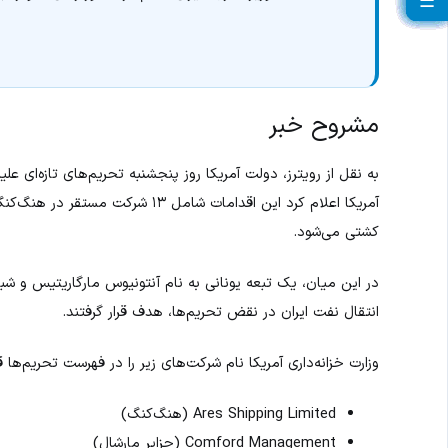
☰
☰
☰
☰
☰
☰
☰
☰
☰
☰
☰
☰
☰
☰
☰
☰
☰
☰
☰
☰
مشروح خبر
به نقل از رویترز، دولت آمریکا روز پنجشنبه تحریم‌های تازه‌ای علی
آمریکا اعلام کرد این اقدامات شامل
کشتی می‌شود.
در این میان، یک تبعه یونانی به نام آنتونیوس مارگاریتیس و ش
انتقال نفت ایران در نقض تحریم‌ها، هدف قرار گرفتند.
وزارت خزانه‌داری آمریکا نام شرکت‌های زیر را در فهرست تحریم‌ها قر
Ares Shipping Limited (هنگ‌کنگ)
Comford Management (جزایر مارشال)