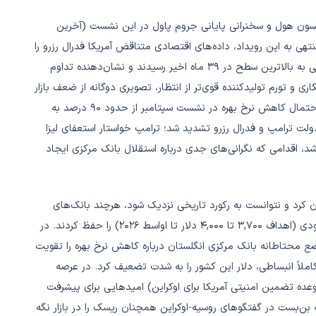
الانه جکسون هول و سخنرانی پایانی جروم پاول در این نشست (آخرین
یاستش در ۲۰۲۶) بود. در روزهای منتهی به این رویداد، داده‌های اقتصادی متناقض آمریکا فدرال رزرو را
در وضعیت دشواری قرار داد: از یک سو PMIهای تولیدی و خدماتی به بالاترین سطح در ۳۹ ماه اخیر رسیدند و نشان‌دهنده تداوم
ی و تورم تولیدکننده قوی‌تر از انتظار، تصویری دوگانه از ضعف بازار
کار در کنار ریسک تورمی ایجاد کرد. این عدم قطعیت باعث شد احتمال کاهش نرخ بهره در نشست سپتامبر از حدود ۹۰ درصد به
یان دولت ترامپ و فدرال رزرو تشدید شد؛ ترامپ خواستار استعفای لیزا
د، اقدامی که نگرانی‌های جدی درباره استقلال بانک مرکزی ایجاد
ان‌بها، طلا در محدوده ۳,۳۰۰ تا ۳,۳۵۰ دلار نوسان کرد و نتوانست به رکورد تاریخی نزدیک شود، هرچند بانک‌های
بزرگی مانند UBS و گلدمن ساکس چشم‌انداز بلندمدت بسیار صعودی (اهداف ۳,۷۰۰ تا ۴,۰۰۰ دلار تا اواسط ۲۰۲۶) را حفظ کردند. در
سطح ۱۸ ماهه (۳.۸ درصد) رسید و موضع محتاطانه بانک مرکزی انگلستان درباره کاهش نرخ بهره را تقویت
املاً انبساطی، دلار این کشور را به شدت تضعیف کرد. در عرصه
وعده تضمین امنیتی آمریکا برای اوکراین) امیدهایی برای پیشرفت
بن‌بست در گفتگوهای روسیه-اوکراین همچنان ریسک را در بازار نگه