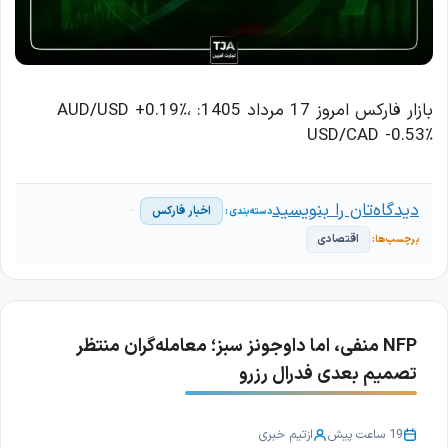
بازار فارکس امروز 17 مرداد 1405: AUD/USD +0.19٪،
USD/CAD -0.53٪
دیدگاه‌تان را بنویسید
اخبار فارکس
اقتصادی
NFP منفی، اما داوجونز سبز؛ معامله‌گران منتظر
تصمیم بعدی فدرال رزرو
19 ساعت پیش
از
تیم خبری