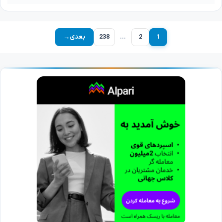
1
2
…
238
بعدی
→
برگه
برگه
برگه