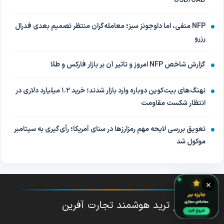
USD/CAD
NFP منفی، اما داوجونز سبز؛ معامله‌گران منتظر تصمیم بعدی فدرال
رزرو
گزارش شاخص NFP امروز و تاثیر آن بر بازار فارکس و طلا
نهنگ‌های بیت‌کوین دوباره وارد بازار شدند؛ خرید ۱.۲ میلیارد دلاری در
انتظار شکست مقاومت
تعویق بررسی لایحه مهم رمزارزها در سنای آمریکا؛ رأی‌گیری به سپتامبر
موکول شد
×
دستیار ترید هوشمند تجارت آفرین