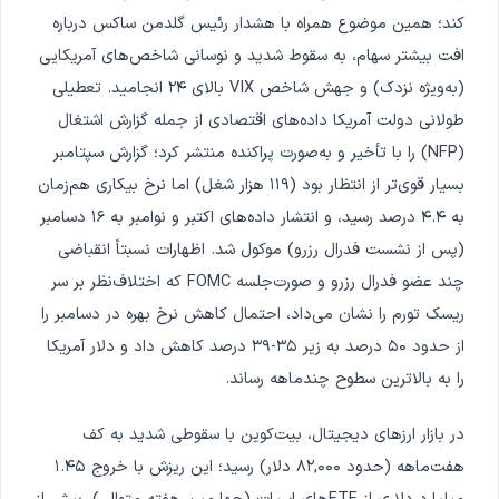
کند؛ همین موضوع همراه با هشدار رئیس گلدمن ساکس درباره
افت بیشتر سهام، به سقوط شدید و نوسانی شاخص‌های آمریکایی
(به‌ویژه نزدک) و جهش شاخص VIX بالای ۲۴ انجامید. تعطیلی
طولانی دولت آمریکا داده‌های اقتصادی از جمله گزارش اشتغال
(NFP) را با تأخیر و به‌صورت پراکنده منتشر کرد؛ گزارش سپتامبر
بسیار قوی‌تر از انتظار بود (۱۱۹ هزار شغل) اما نرخ بیکاری هم‌زمان
به ۴.۴ درصد رسید، و انتشار داده‌های اکتبر و نوامبر به ۱۶ دسامبر
(پس از نشست فدرال رزرو) موکول شد. اظهارات نسبتاً انقباضی
چند عضو فدرال رزرو و صورت‌جلسه FOMC که اختلاف‌نظر بر سر
ریسک تورم را نشان می‌داد، احتمال کاهش نرخ بهره در دسامبر را
از حدود ۵۰ درصد به زیر ۳۵-۳۹ درصد کاهش داد و دلار آمریکا
را به بالاترین سطوح چندماهه رساند.
در بازار ارزهای دیجیتال، بیت‌کوین با سقوطی شدید به کف
هفت‌ماهه (حدود ۸۲,۰۰۰ دلار) رسید؛ این ریزش با خروج ۱.۴۵