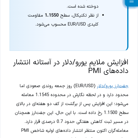
☰
☰
☰
☰
☰
☰
☰
☰
☰
☰
☰
☰
☰
☰
☰
☰
☰
☰
☰
☰
دوخته شده است.
از نظر تکنیکال، سطح
1.1550
مقاومت
کلیدی EUR/USD محسوب می‌شود.
افزایش ملایم یورو/دلار در آستانه انتشار
داده‌های PMI
جفت‌ارز یورو/دلار
(EUR/USD) روز جمعه روندی صعودی اما
محدود دارد و در لحظه نگارش در محدوده 1.1545 معامله
می‌شود؛ این افزایش پس از برگشت از کف دو هفته‌ای در بالای
سطح 1.1500 رخ داده است. با این حال، این جفت‌ارز همچنان
در مسیر ثبت کاهش هفتگی حدود 0.7 درصدی قرار دارد.
معامله‌گران اکنون منتظر انتشار داده‌های اولیه شاخص PMI