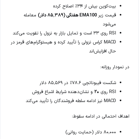
بیت‌کوین بیش از ۳۴٪ اصلاح کرده
قیمت زیر
EMA100 هفتگی (۸۵٬۳۸۹ دلار)
معامله
می‌شود
RSI روی ۳۳ است و تمایل بازار به نزول را تقویت می‌کند
MACD کراس نزولی را تأیید کرده و هیستوگرام‌های قرمز در
حال افزایش‌اند
در نمودار روزانه:
شکست فیبوناتچی ۷۸.۶٪ در ۸۵٬۵۶۹ دلار
RSI روی
۲۰
و نشان‌دهنده شرایط اشباع فروش
MACD نیز ادامه سلطه فروشندگان را تأیید می‌کند
اهداف احتمالی در ادامه سقوط:
۸۰٬۰۰۰ دلار (حمایت روانی)