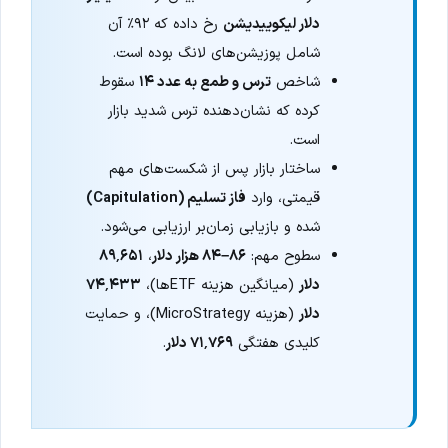
دلار لیکوییدیشن
رخ داده که ۹۲٪ آن
شامل پوزیشن‌های لانگ بوده است.
شاخص
ترس و طمع به عدد ۱۴
سقوط
کرده که نشان‌دهنده ترس شدید بازار
است.
ساختار بازار پس از شکست‌های مهم
قیمتی، وارد
فاز تسلیم (Capitulation)
شده و بازیابی زمان‌بر ارزیابی می‌شود.
سطوح مهم:
۸۶–۸۴ هزار دلار
،
۸۹٬۶۵۱
دلار
(میانگین هزینه ETFها)،
۷۴٬۴۳۳
دلار
(هزینه MicroStrategy)، و حمایت
کلیدی هفتگی
۷۱٬۷۶۹ دلار
.