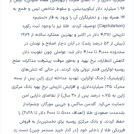
میلیارد دلاری از ETFهای اسپات (چهارمین هفته متوالی)، بیش از
۱.۹۶ میلیارد دلار لیکوییدیشن، و سقوط شاخص ترس و طمع به
۱۴ همراه بود، و تحلیلگران آن را ورود به فاز «تسلیم»
(Capitulation) توصیف کردند. طلا نیز با وجود ثبت رکورد
تاریخی ۴,۳۸۱ دلار در اکتبر و بهترین عملکرد سالانه از ۱۹۷۹
(بیش از ۵۲ درصد رشد)، در آبان دچار اصلاح و نوسان در
محدوده ۴,۰۰۰ تا ۴,۱۰۰ دلار شد؛ عواملی چون تقویت دلار،
کاهش انتظارات نرخ بهره، و به‌طور موقت پیشرفت مذاکرات صلح
روسیه-اوکراین فشار نزولی وارد کردند، در حالی که تنش‌های
ژئوپلیتیک (جنگ اوکراین، تهدید مداخله ارزی ژاپن پس از بسته
محرک ۱۳۵ میلیارددلاری، و افزایش تاریخی نرخ بهره بانک مرکزی
ژاپن به ۰.۷۵ درصد پس از ۳۰ سال) از تقاضای دارایی امن
حمایت می‌کرد. گلدمن ساکس و جی‌پی مورگان چشم‌انداز
بلندمدت صعودی طلا (اهداف ۵۰۰۰ تا ۶۰۰۰ دلار تا ۲۰۲۸) را
حفظ کردند، و بانک مرکزی روسیه برای نخستین‌بار به فروش
فیزیکی طلا از ذخایر خود (در کنار خرید مستمر چین) دست زد.