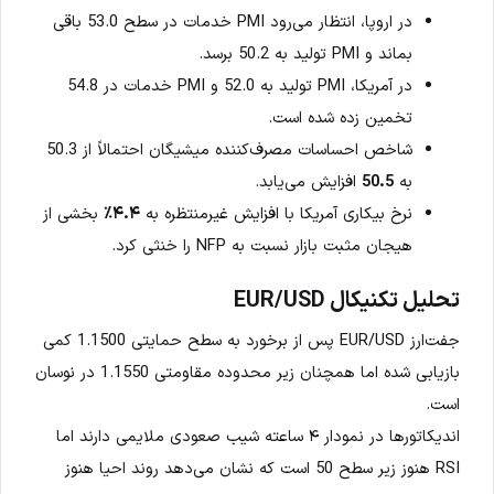
در اروپا، انتظار می‌رود PMI خدمات در سطح 53.0 باقی
بماند و PMI تولید به 50.2 برسد.
در آمریکا، PMI تولید به 52.0 و PMI خدمات در 54.8
تخمین زده شده است.
شاخص احساسات مصرف‌کننده میشیگان احتمالاً از 50.3
به
50.5
افزایش می‌یابد.
نرخ بیکاری آمریکا با افزایش غیرمنتظره به
۴.۴٪
بخشی از
هیجان مثبت بازار نسبت به NFP را خنثی کرد.
تحلیل تکنیکال EUR/USD
جفت‌ارز EUR/USD پس از برخورد به سطح حمایتی 1.1500 کمی
بازیابی شده اما همچنان زیر محدوده مقاومتی 1.1550 در نوسان
است.
اندیکاتورها در نمودار ۴ ساعته شیب صعودی ملایمی دارند اما
RSI هنوز زیر سطح 50 است که نشان می‌دهد روند احیا هنوز