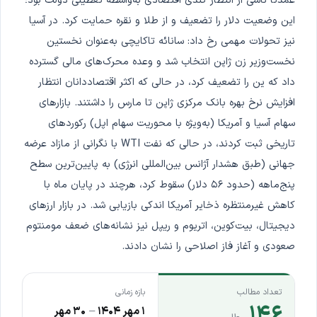
عمدتاً ناشی از انتظار کندی اقتصادی به‌واسطه تعطیلی دولت بود؛
این وضعیت دلار را تضعیف و از طلا و نقره حمایت کرد. در آسیا
نیز تحولات مهمی رخ داد: سانائه تاکایچی به‌عنوان نخستین
نخست‌وزیر زن ژاپن انتخاب شد و وعده محرک‌های مالی گسترده
داد که ین را تضعیف کرد، در حالی که اکثر اقتصاددانان انتظار
افزایش نرخ بهره بانک مرکزی ژاپن تا مارس را داشتند. بازارهای
سهام آسیا و آمریکا (به‌ویژه با محوریت سهام اپل) رکوردهای
تاریخی ثبت کردند، در حالی که نفت WTI با نگرانی از مازاد عرضه
جهانی (طبق هشدار آژانس بین‌المللی انرژی) به پایین‌ترین سطح
پنج‌ماهه (حدود ۵۶ دلار) سقوط کرد، هرچند در پایان ماه با
کاهش غیرمنتظره ذخایر آمریکا اندکی بازیابی شد. در بازار ارزهای
دیجیتال، بیت‌کوین، اتریوم و ریپل نیز نشانه‌های ضعف مومنتوم
صعودی و آغاز فاز اصلاحی را نشان دادند.
تعداد مطالب
بازه زمانی
۱۴۶
۱ مهر ۱۴۰۴
–
۳۰ مهر