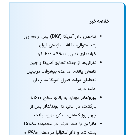
خلاصه خبر
شاخص دلار آمریکا (
DXY
) پس از سه روز
رشد متوالی، با افت بازدهی اوراق
خزانه‌داری به زیر
۹۹.۰۰
سقوط کرد.
نگرانی‌ها از جنگ تجاری آمریکا و چین
کاهش یافته، اما
عدم پیشرفت در پایان
تعطیلی دولت فدرال آمریکا
همچنان
ادامه دارد.
یورو/دلار
دوباره به بالای سطح
۱.۱۶۰۰
بازگشت، در حالی که
پوند/دلار
پس از
چهار روز کاهش، اندکی بهبود یافت.
دلار/ین
با افت جزئی در محدوده
۱۵۱.۸۰
بسته شد و
دلار استرالیا
در سطح
۰.۶۴۸۰