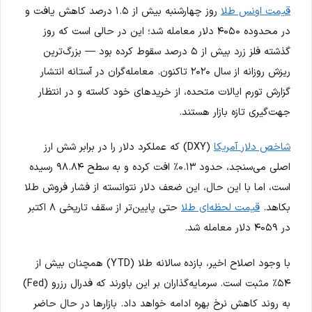
قیمت اونس طلا
روز چهارشنبه بیش از ۱.۵ درصد کاهش یافت و
در محدوده ۴۰۵۰ دلار معامله شد؛ این در حالی است که روز
گذشته فلز زرد بیش از ۵ درصد سقوط کرده بود — بزرگ‌ترین
ریزش روزانه از سال ۲۰۲۰ تاکنون. معامله‌گران در آستانه انتشار
گزارش تورم ایالات متحده، از خریدهای خود کاسته و در انتظار
جهت‌گیری تازه بازار هستند.
شاخص دلار آمریکا
(DXY) که عملکرد دلار را در برابر شش ارز
اصلی می‌سنجد، حدود ۰.۱۳٪ افت کرده و به سطح ۹۸.۸۴ رسیده
است، اما با این حال، این ضعف دلار نتوانسته از فشار فروش طلا
بکاهد.
قیمت لحظه‌ای طلا
حتی پایین‌تر از سقف تاریخی ۸ اکتبر
در ۴۰۵۹ دلار معامله شد.
با وجود اصلاح اخیر، بازده سالانه طلا (YTD) همچنان بیش از
۵۴٪ مثبت است. سرمایه‌گذاران بر این باورند که فدرال رزرو (Fed)
به روند کاهش نرخ بهره ادامه خواهد داد. بازارها در حال حاضر