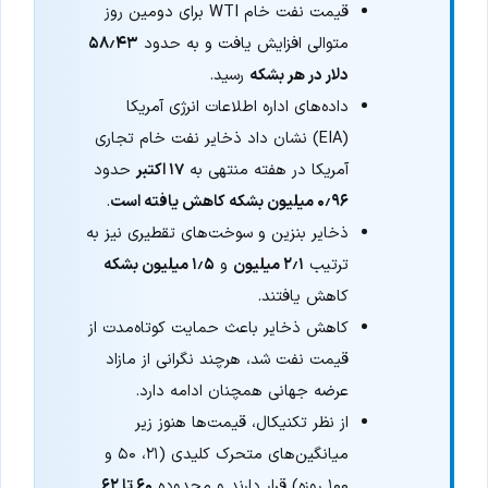
قیمت نفت خام WTI برای دومین روز
متوالی افزایش یافت و به حدود
۵۸٫۴۳
دلار در هر بشکه
رسید.
داده‌های اداره اطلاعات انرژی آمریکا
(EIA) نشان داد ذخایر نفت خام تجاری
آمریکا در هفته منتهی به
۱۷ اکتبر
حدود
۰٫۹۶ میلیون بشکه کاهش یافته است
.
ذخایر بنزین و سوخت‌های تقطیری نیز به
ترتیب
۲٫۱ میلیون
و
۱٫۵ میلیون بشکه
کاهش یافتند.
کاهش ذخایر باعث حمایت کوتاه‌مدت از
قیمت نفت شد، هرچند نگرانی از مازاد
عرضه جهانی همچنان ادامه دارد.
از نظر تکنیکال، قیمت‌ها هنوز زیر
میانگین‌های متحرک کلیدی (۲۱، ۵۰ و
۱۰۰ روزه) قرار دارند و محدوده
۶۰ تا ۶۲