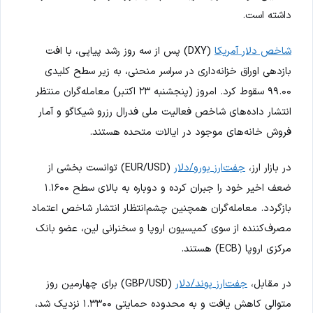
داشته است.
شاخص دلار آمریکا
(DXY) پس از سه روز رشد پیاپی، با افت
بازدهی اوراق خزانه‌داری در سراسر منحنی، به زیر سطح کلیدی
۹۹.۰۰ سقوط کرد. امروز (پنجشنبه ۲۳ اکتبر) معامله‌گران منتظر
انتشار داده‌های شاخص فعالیت ملی فدرال رزرو شیکاگو و آمار
فروش خانه‌های موجود در ایالات متحده هستند.
در بازار ارز،
جفت‌ارز یورو/دلار
(EUR/USD) توانست بخشی از
ضعف اخیر خود را جبران کرده و دوباره به بالای سطح ۱.۱۶۰۰
بازگردد. معامله‌گران همچنین چشم‌انتظار انتشار شاخص اعتماد
مصرف‌کننده از سوی کمیسیون اروپا و سخنرانی لین، عضو بانک
مرکزی اروپا (ECB) هستند.
در مقابل،
جفت‌ارز پوند/دلار
(GBP/USD) برای چهارمین روز
متوالی کاهش یافت و به محدوده حمایتی ۱.۳۳۰۰ نزدیک شد،