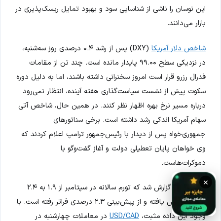
این نوسان را ناشی از شناسایی سود و بهبود تمایل ریسک‌پذیری در
بازار می‌دانند.
شاخص دلار آمریکا
(DXY) پس از رشد ۰.۴ درصدی روز سه‌شنبه،
در نزدیکی سطح ۹۹.۰۰ پایدار مانده است. چند تن از مقامات
فدرال رزرو قرار است امروز سخنرانی داشته باشند، اما به دلیل دوره
سکوت پیش از نشست سیاست‌گذاری هفته آینده، انتظار نمی‌رود
درباره مسیر نرخ بهره اظهار نظر کنند. در همین حال، شاخص آتی
سهام آمریکا اندکی رشد داشته است. برخی سناتورهای
جمهوری‌خواه پس از دیدار با رئیس‌جمهور ترامپ اعلام کردند که
وی خواهان پایان تعطیلی دولت و آغاز گفت‌وگو با
دموکرات‌هاست.
×
از کانادا نیز گزارش شد که تورم سالانه در سپتامبر از ۱.۹ به ۲.۴
درصد افزایش یافته و از پیش‌بینی ۲.۳ درصدی فراتر رفته است. با
وجود این داده مثبت،
USD/CAD
در معاملات چهارشنبه در