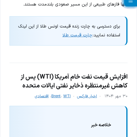
☰
☰
☰
☰
☰
☰
☰
☰
☰
☰
☰
☰
☰
☰
☰
☰
☰
☰
☰
☰
تنها فازهای طبیعی از این مسیر صعودی بلندمدت هستند.
برای دسترسی به چارت زنده قیمت اونس طلا از این لینک
استفاده نمایید:
چارت قیمت طلا
افزایش قیمت نفت خام آمریکا (WTI) پس از
کاهش غیرمنتظره ذخایر نفتی ایالات متحده
۳۰ مهر ۱۴۰۴
اخبار فارکس
WTI
،
Brent
،
اقتصادی
خلاصه خبر