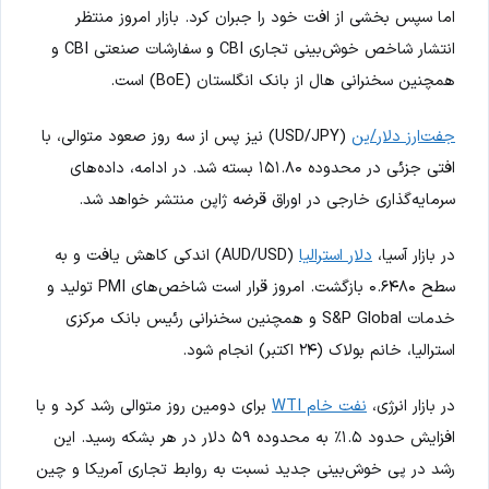
اما سپس بخشی از افت خود را جبران کرد. بازار امروز منتظر
انتشار شاخص خوش‌بینی تجاری CBI و سفارشات صنعتی CBI و
همچنین سخنرانی هال از بانک انگلستان (BoE) است.
جفت‌ارز دلار/ین
(USD/JPY) نیز پس از سه روز صعود متوالی، با
افتی جزئی در محدوده ۱۵۱.۸۰ بسته شد. در ادامه، داده‌های
سرمایه‌گذاری خارجی در اوراق قرضه ژاپن منتشر خواهد شد.
در بازار آسیا،
دلار استرالیا
(AUD/USD) اندکی کاهش یافت و به
سطح ۰.۶۴۸۰ بازگشت. امروز قرار است شاخص‌های PMI تولید و
خدمات S&P Global و همچنین سخنرانی رئیس بانک مرکزی
استرالیا، خانم بولاک (۲۴ اکتبر) انجام شود.
در بازار انرژی،
نفت خام WTI
برای دومین روز متوالی رشد کرد و با
افزایش حدود ۱.۵٪ به محدوده ۵۹ دلار در هر بشکه رسید. این
رشد در پی خوش‌بینی جدید نسبت به روابط تجاری آمریکا و چین