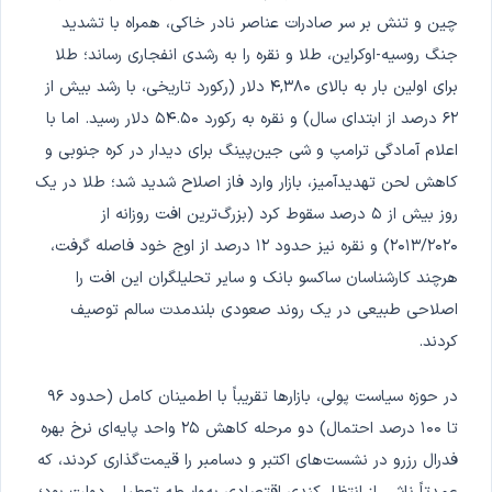
چین و تنش بر سر صادرات عناصر نادر خاکی، همراه با تشدید
جنگ روسیه-اوکراین، طلا و نقره را به رشدی انفجاری رساند؛ طلا
برای اولین بار به بالای ۴,۳۸۰ دلار (رکورد تاریخی، با رشد بیش از
۶۲ درصد از ابتدای سال) و نقره به رکورد ۵۴.۵۰ دلار رسید. اما با
اعلام آمادگی ترامپ و شی جین‌پینگ برای دیدار در کره جنوبی و
کاهش لحن تهدیدآمیز، بازار وارد فاز اصلاح شدید شد؛ طلا در یک
روز بیش از ۵ درصد سقوط کرد (بزرگ‌ترین افت روزانه از
۲۰۱۳/۲۰۲۰) و نقره نیز حدود ۱۲ درصد از اوج خود فاصله گرفت،
هرچند کارشناسان ساکسو بانک و سایر تحلیلگران این افت را
اصلاحی طبیعی در یک روند صعودی بلندمدت سالم توصیف
کردند.
در حوزه سیاست پولی، بازارها تقریباً با اطمینان کامل (حدود ۹۶
تا ۱۰۰ درصد احتمال) دو مرحله کاهش ۲۵ واحد پایه‌ای نرخ بهره
فدرال رزرو در نشست‌های اکتبر و دسامبر را قیمت‌گذاری کردند، که