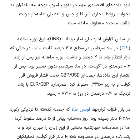
نبود داده‌های اقتصادی مهم در تقویم امروز، توجه معامله‌گران به
تحولات روابط تجاری آمریکا و چین و تعطیلی ادامه‌دار دولت
ایالات متحده معطوف مانده است.
بر اساس گزارش اداره ملی آمار بریتانیا (ONS)، نرخ تورم سالانه
(
CPI
) در ماه سپتامبر در سطح ۳.۸ درصد ثابت ماند، در حالی که
بازار انتظار رشد تا ۴ درصد را داشت. تورم ماهانه نیز پس از رشد
۰.۳ درصدی در آگوست، در ماه سپتامبر بدون تغییر بود. پس از
انتشار این داده‌ها، جفت‌ارز GBP/USD تحت فشار فروش قرار
گرفت و به زیر ۱.۳۳۵۰ سقوط کرد. همزمان، EUR/GBP با رشد
نزدیک به ۰.۴ درصدی در روز به ۰.۸۷۱۰ رسید.
در بازار فلزات گران‌بها،
اونس طلا
که جمعه گذشته تا نزدیکی رکورد
۴,۳۸۰ دلار رسیده بود، روز سه‌شنبه بیش از ۵ درصد سقوط کرد؛
اما در معاملات چهارشنبه بخشی از این زیان را جبران کرد و با
رشد ۰.۸ درصدی در محدوده ۴,۱۵۵ دلار قرار گرفت. تحلیلگران