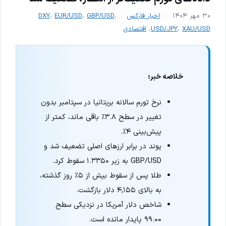
۳۰ مهر ۱۴۰۴
اخبار فارکس
،
GBP/USD
،
EUR/USD
،
DXY
XAU/USD
،
USD/JPY
،
اقتصادی
خلاصه خبر:
نرخ تورم سالانه بریتانیا در سپتامبر بدون
تغییر در سطح ۳.۸٪ باقی ماند، کمتر از
پیش‌بینی ۴٪.
پوند در برابر ارزهای اصلی تضعیف شد و
GBP/USD به زیر ۱.۳۳۵۰ سقوط کرد.
طلا پس از سقوط بیش از ۵٪ روز گذشته،
به بالای ۴,۱۵۵ دلار بازگشت.
شاخص دلار آمریکا در نزدیکی سطح
۹۹.۰۰ پایدار مانده است.