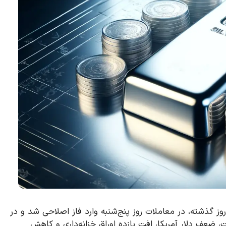
شد نزدیک به ۷ درصدی طی دو روز گذشته، در معاملات روز پنج‌شنبه وارد فاز اصلاحی شد و در
 قیمت، ضعف دلار آمریکا، افت بازده اوراق خزانه‌داری و کاهش