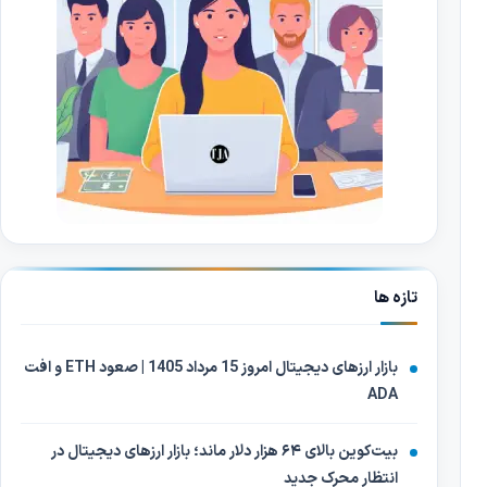
تازه ها
بازار ارزهای دیجیتال امروز 15 مرداد 1405 | صعود ETH و افت
ADA
بیت‌کوین بالای ۶۴ هزار دلار ماند؛ بازار ارزهای دیجیتال در
انتظار محرک جدید