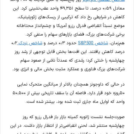
معادل ۰٫۵۹ درصد، تا سطح ۴۹٬۳۵۱ واحد عقب‌نشینی کرد. این
کاهش در شرایطی رخ داد که ترکیبی از ریسک‌های ژئوپلیتیک،
موضع نسبتاً انقباضی فدرال رزرو آمریکا و چشم‌انداز محتاطانه
برخی شرکت‌های بزرگ، فضای بازارهای سهام را منفی کرد.
هم‌زمان،
شاخص S&P500
حدود ۰٫۳ درصد و
شاخص نزدک
۰٫۲
درصد کاهش یافتند. این افت‌ها بخش قابل توجهی از رشد روز
چهارشنبه را خنثی کرد؛ رشدی که عمدتاً ناشی از صعود سهام
شرکت‌های بزرگ فناوری و عملکرد مثبت بخش مالی و انرژی بود.
در حالی که داوجونز همچنان بالاتر از میانگین متحرک نمایی
۵۰روزه خود قرار دارد، فاصله آن با سقف تاریخی بیش از ۵۰٬۵۰۰
واحد که اوایل ماه جاری ثبت شده بود، بیشتر شده است.
صورت‌جلسه نشست ژانویه کمیته بازار باز فدرال رزرو که روز
چهارشنبه منتشر شد، لحنی انقباضی‌تر از انتظار بازار داشت. در این