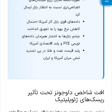
☰
☰
☰
☰
☰
☰
☰
☰
☰
☰
☰
☰
☰
☰
☰
☰
☰
☰
☰
انقباضی‌تری نسبت به انتظار بازار ارسال
کرد
داده‌های قوی بازار کار آمریکا احتمال
کاهش نرخ بهره را به تعویق انداخت
چشم بازارها به انتشار هم‌زمان داده‌های
تورمی PCE و رشد اقتصادی آمریکا
رشد قیمت نفت و طلا در پی تشدید
تنش میان آمریکا و ایران
افت شاخص داوجونز تحت تأثیر
ریسک‌های ژئوپلیتیک
شاخص صنعتی داوجونز
روز پنج‌شنبه با افتی نزدیک به ۳۰۰ واحد