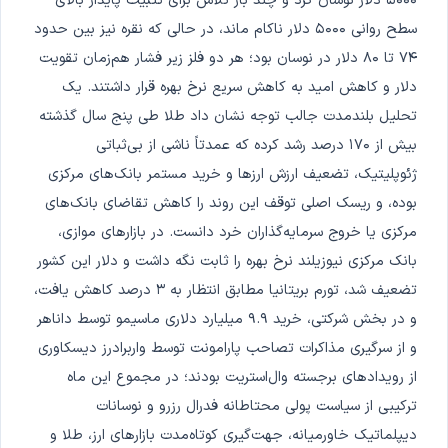
۵۰۰۰ دلار نوسان کرد و چند بار تلاش برای تثبیت پایدار بالای
سطح روانی ۵۰۰۰ دلار ناکام ماند، در حالی که نقره نیز بین حدود
۷۴ تا ۸۰ دلار در نوسان بود؛ هر دو فلز زیر فشار هم‌زمان تقویت
دلار و کاهش امید به کاهش سریع نرخ بهره قرار داشتند. یک
تحلیل بلندمدت جالب توجه نشان داد طلا طی پنج سال گذشته
بیش از ۱۷۰ درصد رشد کرده که عمدتاً ناشی از بی‌ثباتی
ژئوپلیتیک، تضعیف ارزش ارزها و خرید مستمر بانک‌های مرکزی
بوده، و ریسک اصلی توقف این روند را کاهش تقاضای بانک‌های
مرکزی یا خروج سرمایه‌گذاران خرد دانست. در بازارهای موازی،
بانک مرکزی نیوزیلند نرخ بهره را ثابت نگه داشت و دلار این کشور
تضعیف شد، تورم بریتانیا مطابق انتظار به ۳ درصد کاهش یافت،
و در بخش شرکتی، خرید ۹.۹ میلیارد دلاری ماسیمو توسط داناهر
و از سرگیری مذاکرات تصاحب پارامونت توسط واربرادرز دیسکاوری
از رویدادهای برجسته وال‌استریت بودند؛ در مجموع این ماه
ترکیبی از سیاست پولی محتاطانه فدرال رزرو و نوسانات
دیپلماتیک خاورمیانه، جهت‌گیری کوتاه‌مدت بازارهای ارز، طلا و