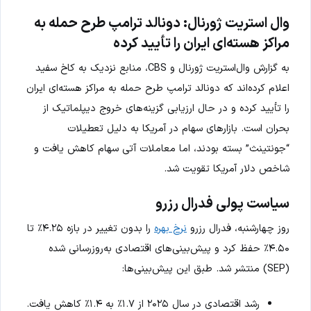
وال استریت ژورنال: دونالد ترامپ طرح حمله به
مراکز هسته‌ای ایران را تأیید کرده
به گزارش وال‌استریت ژورنال و CBS، منابع نزدیک به کاخ سفید
اعلام کرده‌اند که دونالد ترامپ طرح حمله به مراکز هسته‌ای ایران
را تأیید کرده و در حال ارزیابی گزینه‌های خروج دیپلماتیک از
بحران است. بازارهای سهام در آمریکا به دلیل تعطیلات
“جونتینث” بسته بودند، اما معاملات آتی سهام کاهش یافت و
شاخص دلار آمریکا تقویت شد.
سیاست پولی فدرال رزرو
روز چهارشنبه، فدرال رزرو
نرخ بهره
را بدون تغییر در بازه ۴.۲۵٪ تا
۴.۵۰٪ حفظ کرد و پیش‌بینی‌های اقتصادی به‌روزرسانی شده
(SEP) منتشر شد. طبق این پیش‌بینی‌ها:
رشد اقتصادی در سال ۲۰۲۵ از ۱.۷٪ به ۱.۴٪ کاهش یافت.