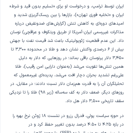
ایران توسط ترامپ، و درخواست او برای «تسلیم بدون قید و شرط»
ایران و «تخلیه فوری تهران»)، بازارها را بین ریسک‌گریزی شدید و
امیدهای دوره‌ای به کاهش تنش (گزارش‌های ضدونقیض درباره
مذاکرات غیررسمی ایران-آمریکا از طریق ویتکوف و عراقچی) نوسان
داد. این عدم قطعیت ژئوپولیتیک باعث شد قیمت نفت با جهش
بیش از ۶ درصدی واکنش نشان دهد و طلا در محدوده ۳,۳۰۰ تا
۳,۴۵۰ دلار پرنوسان باقی بماند؛ در روزهایی که دلار به دلیل
همین تنش‌ها تقویت می‌شد (به‌عنوان دارایی امن رقیب)، طلا
علی‌رغم تشدید بحران دچار افت می‌شد، پدیده‌ای غیرمعمول که
تحلیلگران آن را به قدرت هم‌زمان دلار نسبت دادند؛ در مقابل، در
روزهای دیگر، ضعف دلار به کف سه‌ساله (زیر ۹۸) طلا را تا نزدیکی
سقف تاریخی ۳,۵۰۰ دلار هل داد.
در حوزه سیاست پولی، فدرال رزرو در نشست ۱۸ ژوئن نرخ بهره را
در بازه ۴.۲۵ تا ۴.۵۰ درصد بدون تغییر حفظ کرد و در