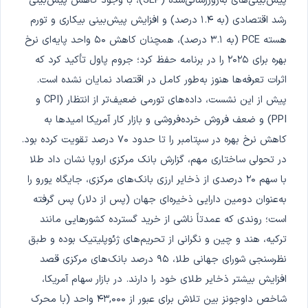
پیش‌بینی‌های به‌روزرسانی‌شده (SEP)، با وجود کاهش پیش‌بینی
رشد اقتصادی (به ۱.۴ درصد) و افزایش پیش‌بینی بیکاری و تورم
هسته PCE (به ۳.۱ درصد)، همچنان کاهش ۵۰ واحد پایه‌ای نرخ
بهره برای ۲۰۲۵ را در برنامه حفظ کرد؛ جروم پاول تأکید کرد که
اثرات تعرفه‌ها هنوز به‌طور کامل در اقتصاد نمایان نشده است.
پیش از این نشست، داده‌های تورمی ضعیف‌تر از انتظار (CPI و
PPI) و ضعف فروش خرده‌فروشی و بازار کار آمریکا امیدها به
کاهش نرخ بهره در سپتامبر را تا حدود ۷۰ درصد تقویت کرده بود.
در تحولی ساختاری مهم، گزارش بانک مرکزی اروپا نشان داد طلا
با سهم ۲۰ درصدی از ذخایر ارزی بانک‌های مرکزی، جایگاه یورو را
به‌عنوان دومین دارایی ذخیره‌ای جهان (پس از دلار) پس گرفته
است؛ روندی که عمدتاً ناشی از خرید گسترده کشورهایی مانند
ترکیه، هند و چین و نگرانی از تحریم‌های ژئوپلیتیک بوده و طبق
نظرسنجی شورای جهانی طلا، ۹۵ درصد بانک‌های مرکزی قصد
افزایش بیشتر ذخایر طلای خود را دارند. در بازار سهام آمریکا،
شاخص داوجونز بین تلاش برای عبور از ۴۳,۰۰۰ واحد (با محرک