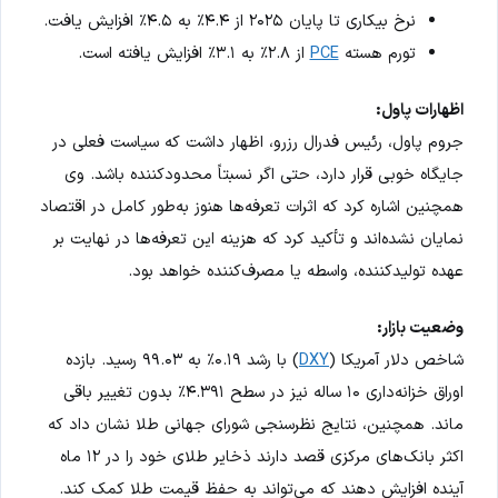
نرخ بیکاری تا پایان ۲۰۲۵ از ۴.۴٪ به ۴.۵٪ افزایش یافت.
تورم هسته
PCE
از ۲.۸٪ به ۳.۱٪ افزایش یافته است.
اظهارات پاول:
جروم پاول، رئیس فدرال رزرو، اظهار داشت که سیاست فعلی در
جایگاه خوبی قرار دارد، حتی اگر نسبتاً محدودکننده باشد. وی
همچنین اشاره کرد که اثرات تعرفه‌ها هنوز به‌طور کامل در اقتصاد
نمایان نشده‌اند و تأکید کرد که هزینه این تعرفه‌ها در نهایت بر
عهده تولیدکننده، واسطه یا مصرف‌کننده خواهد بود.
وضعیت بازار:
شاخص دلار آمریکا (
DXY
) با رشد ۰.۱۹٪ به ۹۹.۰۳ رسید. بازده
اوراق خزانه‌داری ۱۰ ساله نیز در سطح ۴.۳۹۱٪ بدون تغییر باقی
ماند. همچنین، نتایج نظرسنجی شورای جهانی طلا نشان داد که
اکثر بانک‌های مرکزی قصد دارند ذخایر طلای خود را در ۱۲ ماه
آینده افزایش دهند که می‌تواند به حفظ قیمت طلا کمک کند.