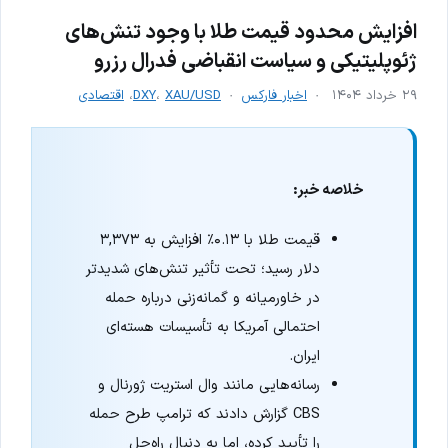
افزایش محدود قیمت طلا با وجود تنش‌های
ژئوپلیتیکی و سیاست انقباضی فدرال رزرو
۲۹ خرداد ۱۴۰۴
اخبار فارکس
XAU/USD
،
DXY
،
اقتصادی
خلاصه خبر:
قیمت طلا با ۰.۱۳٪ افزایش به ۳,۳۷۳
دلار رسید؛ تحت تأثیر تنش‌های شدیدتر
در خاورمیانه و گمانه‌زنی درباره حمله
احتمالی آمریکا به تأسیسات هسته‌ای
ایران.
رسانه‌هایی مانند وال استریت ژورنال و
CBS گزارش دادند که ترامپ طرح حمله
را تأیید کرده، اما به دنبال راه‌حل