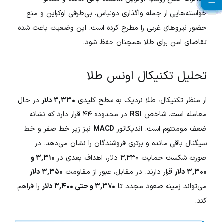
☰
☰
☰
☰
☰
☰
☰
☰
☰
☰
☰
☰
☰
☰
☰
☰
☰
☰
☰
☰
خواسته‌هایی از جمله واگذاری دونباس، بی‌طرفی اوکراین و منع
حضور نیروهای غربی را مطرح کرده است. این وضعیت باعث شده
تقاضای امن برای طلا همچنان حفظ شود.
تحلیل تکنیکال اونس طلا
از منظر تکنیکال، طلا نزدیک به سطح کلیدی
۳,۳۳۰ دلار
در حال
معامله است. شاخص
RSI
در محدوده ۴۴ قرار دارد که نشانه
ضعف مومنتوم است. اندیکاتور
MACD
نیز زیر خط صفر و خط
سیگنال باقی مانده و برتری فروشندگان را نشان می‌دهد. در
صورت شکست حمایت ۳,۳۳۰ دلار، اهداف بعدی در
۳,۳۱۰ و
۳,۳۰۰ دلار
قرار دارند. در مقابل، عبور از مقاومت
۳,۳۵۰ دلار
می‌تواند زمینه صعود مجدد تا
۳,۳۷۰ و حتی ۳,۴۰۰ دلار
را فراهم
کند.