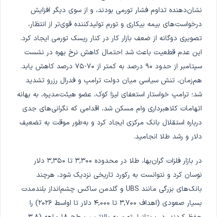
نشان‌دهنده تداوم فشار تورمی بودند، و از سوی دیگر افزایش
درخواست‌های بیمه بیکاری و تورم تولیدکننده قوی‌تر از انتظار،
تصویری دوگانه از ضعف بازار کار در کنار ریسک تورمی ایجاد کرد.
این عدم قطعیت باعث شد احتمال کاهش نرخ بهره در نشست
سپتامبر از حدود ۹۰ درصد به کمتر از ۷۰-۷۵ درصد کاهش یابد.
هم‌زمان، تنش سیاسی میان دولت ترامپ و فدرال رزرو تشدید
شد؛ ترامپ خواستار استعفای لیزا کوک، عضو هیئت‌مدیره، به بهانه
اتهامات کلاهبرداری وام مسکن شد، اقدامی که نگرانی‌های جدی
درباره استقلال بانک مرکزی ایجاد کرد و به‌طور موقت به تضعیف
دلار و رشد طلا انجامید.
در بازار فلزات گران‌بها، طلا در محدوده ۳,۳۰۰ تا ۳,۳۵۰ دلار
نوسان کرد و نتوانست به رکورد تاریخی نزدیک شود، هرچند
بانک‌های بزرگی مانند UBS و گلدمن ساکس چشم‌انداز بلندمدت
بسیار صعودی (اهداف ۳,۷۰۰ تا ۴,۰۰۰ دلار تا اواسط ۲۰۲۶) را