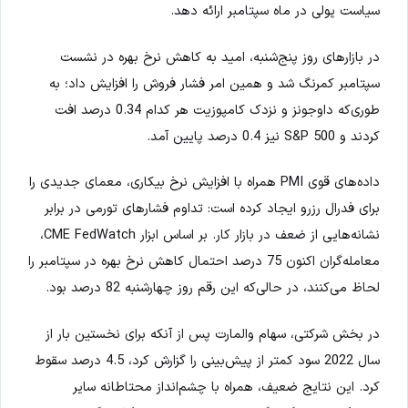
سیاست پولی در ماه سپتامبر ارائه دهد.
در بازارهای روز پنج‌شنبه، امید به کاهش نرخ بهره در نشست
سپتامبر کمرنگ شد و همین امر فشار فروش را افزایش داد؛ به
طوری‌که داوجونز و نزدک کامپوزیت هر کدام 0.34 درصد افت
کردند و S&P 500 نیز 0.4 درصد پایین آمد.
داده‌های قوی PMI همراه با افزایش نرخ بیکاری، معمای جدیدی را
برای فدرال رزرو ایجاد کرده است: تداوم فشارهای تورمی در برابر
نشانه‌هایی از ضعف در بازار کار. بر اساس ابزار CME FedWatch،
معامله‌گران اکنون 75 درصد احتمال کاهش نرخ بهره در سپتامبر را
لحاظ می‌کنند، در حالی‌که این رقم روز چهارشنبه 82 درصد بود.
در بخش شرکتی، سهام والمارت پس از آنکه برای نخستین بار از
سال 2022 سود کمتر از پیش‌بینی را گزارش کرد، 4.5 درصد سقوط
کرد. این نتایج ضعیف، همراه با چشم‌انداز محتاطانه سایر