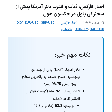
اخبار فارکس: ثبات و قدرت دلار آمریکا پیش از
سخنرانی پاول در جکسون هول
۳۱ مرداد ۱۴۰۴
اخبار فارکس
،
GBP/USD
،
EUR/USD
،
DXY
XAU/USD
،
USD/JPY
،
اقتصادی
نکات مهم خبر:
دلار آمریکا (DXY) پس از رشد روز
پنجشنبه، صبح جمعه به بالاترین سطح
۱۱ روزه یعنی
98.75
رسید.
شاخص‌های
PMI ماه آگوست
فراتر از
انتظار ظاهر شدند:
تولیدی:
53.3
(بالاتر از 49.8