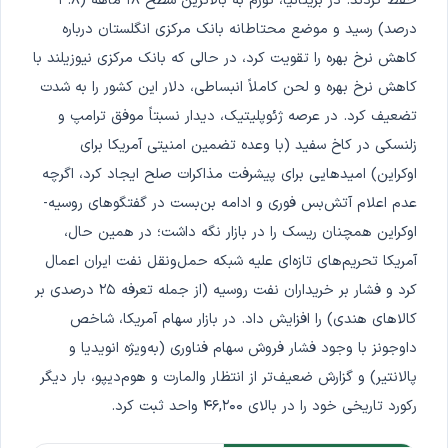
حفظ کردند. در بریتانیا، تورم به بالاترین سطح ۱۸ ماهه (۳.۸
درصد) رسید و موضع محتاطانه بانک مرکزی انگلستان درباره
کاهش نرخ بهره را تقویت کرد، در حالی که بانک مرکزی نیوزیلند با
کاهش نرخ بهره و لحن کاملاً انبساطی، دلار این کشور را به شدت
تضعیف کرد. در عرصه ژئوپلیتیک، دیدار نسبتاً موفق ترامپ و
زلنسکی در کاخ سفید (با وعده تضمین امنیتی آمریکا برای
اوکراین) امیدهایی برای پیشرفت مذاکرات صلح ایجاد کرد، اگرچه
عدم اعلام آتش‌بس فوری و ادامه بن‌بست در گفتگوهای روسیه-
اوکراین همچنان ریسک را در بازار نگه داشت؛ در همین حال،
آمریکا تحریم‌های تازه‌ای علیه شبکه حمل‌ونقل نفت ایران اعمال
کرد و فشار بر خریداران نفت روسیه (از جمله تعرفه ۲۵ درصدی بر
کالاهای هندی) را افزایش داد. در بازار سهام آمریکا، شاخص
داوجونز با وجود فشار فروش سهام فناوری (به‌ویژه انویدیا و
پالانتیر) و گزارش ضعیف‌تر از انتظار والمارت و هوم‌دیپو، بار دیگر
رکورد تاریخی خود را در بالای ۴۶,۲۰۰ واحد ثبت کرد.