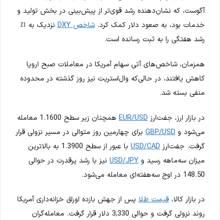
آگوست، که نشان‌دهنده رشد قوی‌تر از پیش‌بینی در بخش تولید و
خدمات بود، به صعود دلار کمک کرد.
شاخص DXY
نزدیک به ۱٪
رشد هفتگی را به ثبت رسانده است.
همزمان، شاخص‌های آتی سهام آمریکا در معاملات صبح اروپا
کاهش یافتند، در حالی‌که وال‌استریت نیز روز گذشته در محدوده
منفی بسته شد.
در بازار ارز، جفت‌ارز
EUR/USD
همچنان زیر سطح 1.1600 معامله
می‌شود و
GBP/USD
برای چهارمین روز متوالی در مسیر نزولی قرار
گرفت. جفت‌ارز
USD/CAD
با عبور از سطح 1.3900 به بالاترین
میزان سه‌ماهه رسید و
USD/JPY
نیز با رشد پرقدرت در حوالی
148.50 در اوج سه‌هفته‌ای معامله می‌شود.
در بازار کالا،
قیمت طلا
پس از جهش بازده اوراق خزانه‌داری آمریکا
روند نزولی گرفت و حوالی 3,330 دلار قرار گرفت. معامله‌گران