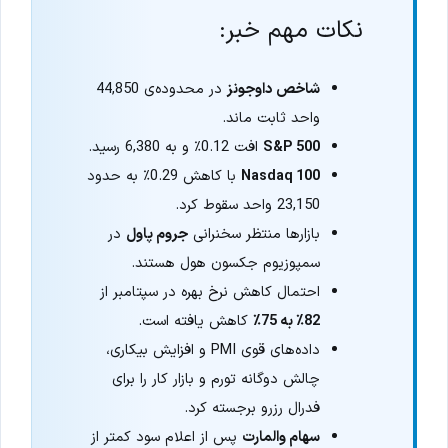
نکات مهم خبر:
شاخص داوجونز
در محدوده‌ی 44,850
واحد ثابت ماند.
S&P 500
افت 0.12٪ و به 6,380 رسید.
Nasdaq 100
با کاهش 0.29٪ به حدود
23,150 واحد سقوط کرد.
بازارها منتظر سخنرانی
جروم پاول
در
سمپوزیوم جکسون هول هستند.
احتمال کاهش نرخ بهره در سپتامبر از
82٪ به 75٪
کاهش یافته است.
داده‌های قوی PMI و افزایش بیکاری،
چالش دوگانه تورم و بازار کار را برای
فدرال رزرو برجسته کرد.
سهام والمارت
پس از اعلام سود کمتر از