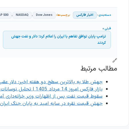
،
،
اخبار فارکس
P 500
NASDAQ
Dow Jones
ترامپ پایان توافق تفاهم با ایران را اعلام کرد؛ دلار و نفت جهش
کردند
🔗
مطالب مرتبط
جهش طلا به بالاترین سطح دو هفته اخیر؛ دلار ع
بازار فارکس امروز 14 مرداد 1405 | تحلیل نوسانات AUD/USD و USD/CHF
سقوط قیمت نفت پس از اظهارات وزیر خزانه‌داری آمریک
جهش قیمت نقره در سایه امید به پایان جنگ ایران؛ مقاومت ۶۰ دلار