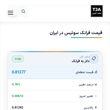
رش
ه
فهرس
حتوا
قیمت فرانک سوئیس در ایران
نمای کلی
📋
زنده
دلار به فرانک
0.81277
💰
قیمت لحظه‌ای
📊
0.76%
درصد تغییر
↕
0.00610
تغییر امروز
⬆
0.81292
بالاترین