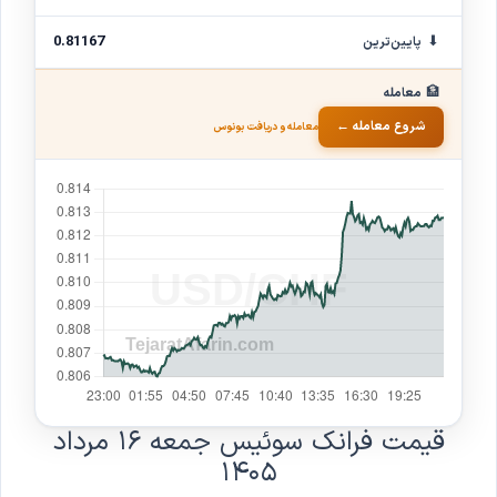
⬇
0.81167
پایین‌ترین
🏦
معامله
شروع معامله ←
معامله و دریافت بونوس
قیمت فرانک سوئیس
جمعه ۱۶ مرداد
۱۴۰۵