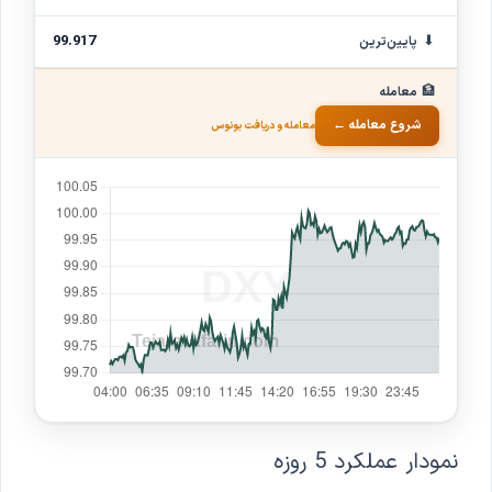
⬇
99.917
پایین‌ترین
🏦
معامله
شروع معامله ←
معامله و دریافت بونوس
نمودار عملکرد 5 روزه