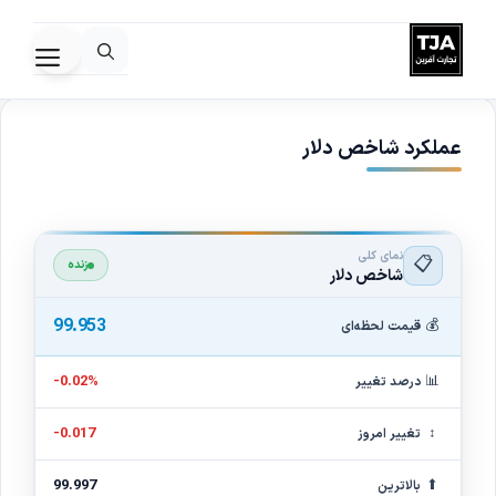
رش
ه
فهرس
حتوا
عملکرد شاخص دلار
نمای کلی
📋
زنده
شاخص دلار
99.953
💰
قیمت لحظه‌ای
📊
-0.02%
درصد تغییر
↕
-0.017
تغییر امروز
⬆
99.997
بالاترین