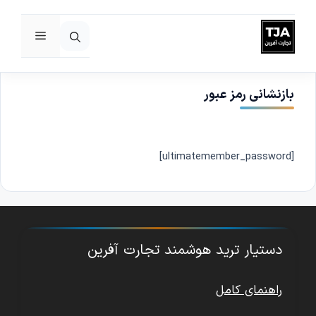
فهرست
رش
ه
حتوا
بازنشانی رمز عبور
[ultimatemember_password]
دستیار ترید هوشمند تجارت آفرین
راهنمای کامل