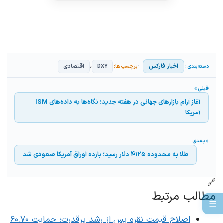
،
اخبار فارکس
DXY
اقتصادی
آغاز آرام بازارهای جهانی در هفته جدید؛ نگاه‌ها به داده‌های ISM
آمریکا
طلا به محدوده ۴۱۲۵ دلار رسید؛ بازده اوراق آمریکا صعودی شد
🔗
مطالب مرتبط
☰
اصلاح قیمت نقره پس از رشد پرقدرت؛ حمایت ۶۰.۷۰